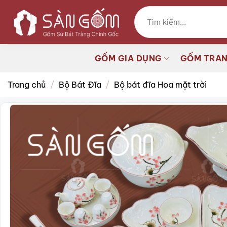
Bỏ
Tìm
qua
kiếm:
nội
dung
GỐM GIA DỤNG
GỐM TRAN
Trang chủ
/
Bộ Bát Đĩa
/
Bộ bát đĩa Hoa mặt trời