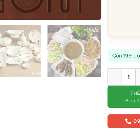
Còn 199 tr
Bộ bát đĩa hoa
THÊ
Mua th
09