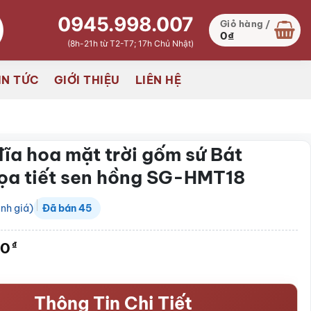
0945.998.007
Giỏ hàng /
0
₫
(8h-21h từ T2-T7; 17h Chủ Nhật)
IN TỨC
GIỚI THIỆU
LIÊN HỆ
đĩa hoa mặt trời gốm sứ Bát
ọa tiết sen hồng SG-HMT18
nh giá)
Đã bán
45
00
₫
Thông Tin Chi Tiết