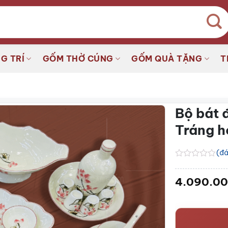
G TRÍ
GỐM THỜ CÚNG
GỐM QUÀ TẶNG
T
Bộ bát 
Tráng h
(đá
Được
xếp
4.090.0
hạng
0.0
5
sao