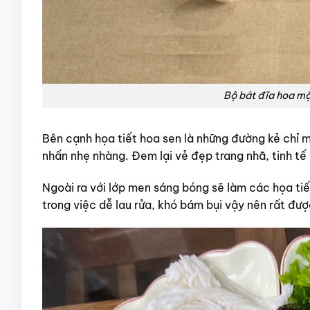
Bộ bát đĩa hoa mặ
Bên cạnh họa tiết hoa sen là những đường kẻ chỉ ma
nhấn nhẹ nhàng. Đem lại vẻ đẹp trang nhã, tinh tê
Ngoài ra với lớp men sáng bóng sẽ làm các họa tiết
trong việc dễ lau rửa, khó bám bụi vậy nên rất được