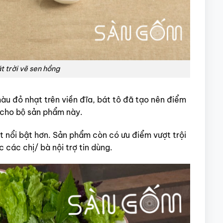
t trời vẽ sen hồng
̀u đỏ nhạt trên viền đĩa, bát tô đã tạo nên điểm
́ cho bộ sản phẩm này.
 nổi bật hơn. S
ản phẩm còn có ưu điểm vượt trội
 các chị/ bà nội trợ tin dùng.