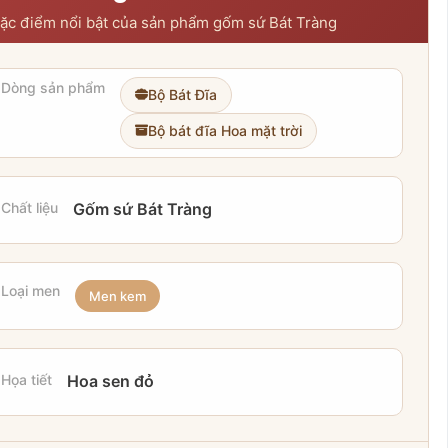
ặc điểm nổi bật của sản phẩm gốm sứ Bát Tràng
Dòng sản phẩm
Bộ Bát Đĩa
Bộ bát đĩa Hoa mặt trời
Chất liệu
Gốm sứ Bát Tràng
Loại men
Men kem
Họa tiết
Hoa sen đỏ