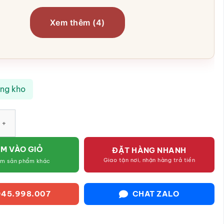
Xem thêm (4)
ong kho
 mặt trời gốm sứ Bát Tráng họa tiết sen hồng SG-HMT18 số lượng
M VÀO GIỎ
ĐẶT HÀNG NHANH
Giao tận nơi, nhận hàng trả tiền
êm sản phẩm khác
45.998.007
CHAT ZALO