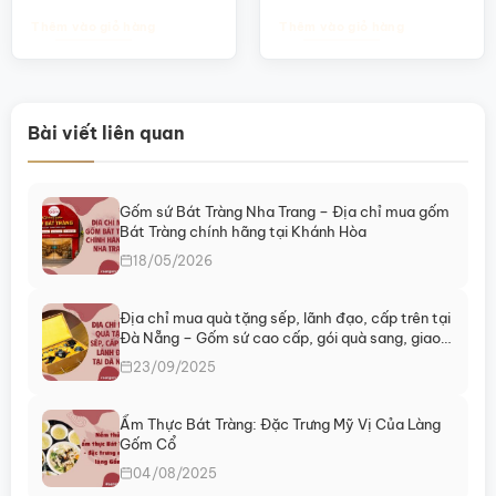
55.000₫.
là:
35.000₫.
là:
45.000₫.
25.000₫.
Thêm vào giỏ hàng
Thêm vào giỏ hàng
Bài viết liên quan
Gốm sứ Bát Tràng Nha Trang – Địa chỉ mua gốm
Bát Tràng chính hãng tại Khánh Hòa
18/05/2026
Địa chỉ mua quà tặng sếp, lãnh đạo, cấp trên tại
Đà Nẵng – Gốm sứ cao cấp, gói quà sang, giao
ngay
23/09/2025
Ẩm Thực Bát Tràng: Đặc Trưng Mỹ Vị Của Làng
Gốm Cổ
04/08/2025