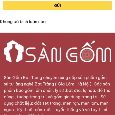
GỬI
Không có bình luận nào
Sàn Gốm Bát Tràng
chuyên cung cấp sản phẩm gốm
sứ từ làng nghề Bát Tràng ( Gia Lâm, Hà Nội). Các sản
phẩm bao gồm: ấm chén, ly sứ ,bát đĩa, lọ hoa, đồ thờ
cúng , tượng trang trí, và gốm gia dụng trang trí . Sử
dụng chất liệu: đất sét trắng, men rạn, men lam, men
ngọc . Kỹ thuật sản xuất: ruyền thống và vẽ tay tỉ mỉ