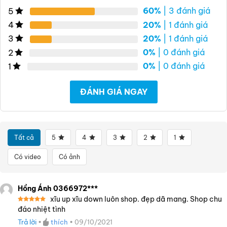
60%
| 3 đánh giá
5
20%
| 1 đánh giá
4
20%
| 1 đánh giá
3
0%
| 0 đánh giá
2
0%
| 0 đánh giá
1
ĐÁNH GIÁ NGAY
Tất cả
5
4
3
2
1
Có video
Có ảnh
Hồng Ánh 0366972***
xĩu up xĩu down luôn shop. đẹp dã mang. Shop chu
Được xếp
đáo nhiệt tình
hạng
5
5
sao
Trả lời
•
thích
•
09/10/2021