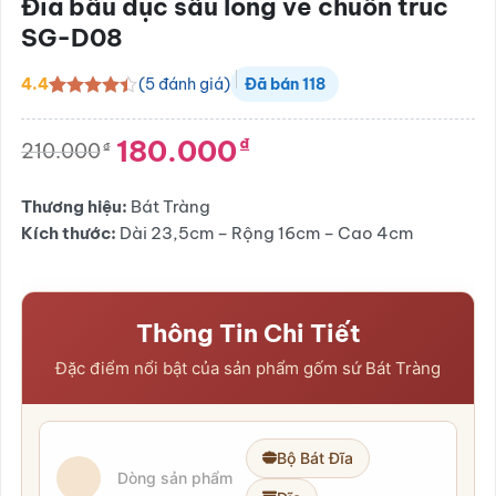
Đĩa bầu dục sâu lòng vẽ chuồn trúc
SG-D08
(
5
đánh giá)
4.4
Đã bán
118
4.4
5
trên 5
dựa trên
180.000
₫
đánh giá
210.000
₫
Giá
Giá
gốc
hiện
là:
tại
Thương hiệu:
Bát Tràng
210.000₫.
là:
Kích thước:
Dài 23,5cm – Rộng 16cm – Cao 4cm
180.000₫.
Thông Tin Chi Tiết
Đặc điểm nổi bật của sản phẩm gốm sứ Bát Tràng
Bộ Bát Đĩa
Dòng sản phẩm