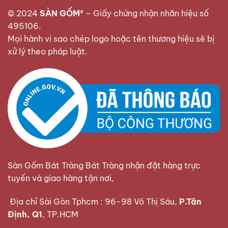
© 2024
SÀN GỐM®
–
Giấy chứng nhận nhãn hiệu số
495106
.
Mọi hành vi sao chép logo hoặc tên thương hiệu sẽ bị
xử lý theo pháp luật.
Sàn Gốm Bát Tràng Bát Tràng nhận đặt hàng trực
tuyến và giao hàng tận nơi,
Địa chỉ Sài Gòn Tphcm : 96-98 Võ Thị Sáu,
P.Tân
Định, Q1
, TP.HCM