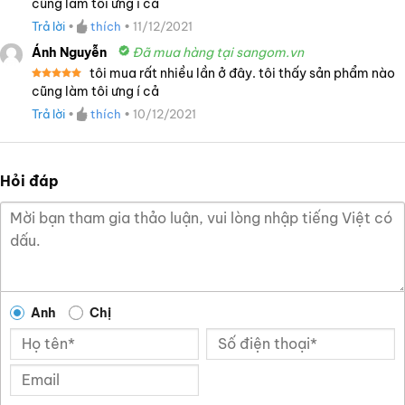
Được xếp
cũng làm tôi ưng í cả
hạng
5
5
sao
Trả lời
•
thích
•
11/12/2021
Ánh Nguyễn
Đã mua hàng tại sangom.vn
tôi mua rất nhiều lần ở đây. tôi thấy sản phẩm nào
Được xếp
cũng làm tôi ưng í cả
hạng
5
5
sao
Trả lời
•
thích
•
10/12/2021
Hỏi đáp
Anh
Chị