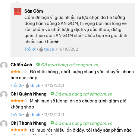
Sàn Gốm
Cảm ơn bạn vì giữa nhiều sự lựa chọn đã tin tưởng
đồng hành cùng SÀN GỐM, hi vọng bạn hài lòng về
sản phẩm và chất lượng dịch vụ của Shop, đừng
quên theo dõi sÀN GỐM nhé ! Chúc bạn và gia đình
nhiều sức khỏe❤️
Trả lời
•
thích
•
16/10/2021
Chiến Anh
Đã mua hàng tại sangom.vn
Đã nhận hàng , chất lượng nhưng vận chuyển nhanh
Được
hơn nha shop
xếp
hạng
Trả lời
•
thích
•
11/12/2021
3
5
sao
Chị Quỳnh Nhung
Đã mua hàng tại sangom.vn
Mình mua số lượng lớn có chương trình giảm giá
Được
không shop
xếp
hạng
4
Trả lời
•
thích
•
11/12/2021
5 sao
Chị Thanh Nhung
Đã mua hàng tại sangom.vn
tôi mua rất nhiều lần ở đây. tôi thấy sản phẩm nào