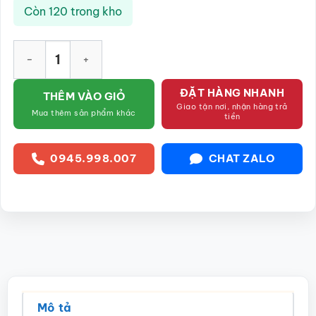
Còn 120 trong kho
Đĩa bầu dục sâu lòng vẽ chuồn trúc SG-D08 số lượng
ĐẶT HÀNG NHANH
THÊM VÀO GIỎ
Giao tận nơi, nhận hàng trả
Mua thêm sản phẩm khác
tiền
0945.998.007
CHAT ZALO
Mô tả