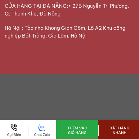
CỬA HÀNG TẠI ĐÀ NẴNG:• 27B Nguyễn Tri Phương,
Q. Thanh Khê, Đà Nẵng
Hà Nội : Tòa nhà Không Gian Gốm, Lô A2 Khu công
nghiệp Bát Tràng, Gia Lâm, Hà Nội
THÊM VÀO
ĐẶT HÀNG
GIỎ HÀNG
NHANH
Gọi Điện
Chat Zalo