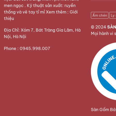
men ngọc . Kỹ thuật sản xuất: ruyền
thống và vẽ tay tỉ mỉ Xem thêm :
Giới
Ấm chén
Ly 
thiệu
© 2024
SÀN
Địa Chỉ: Xóm 7, Bát Tràng Gia Lâm, Hà
Mọi hành vi 
Nội, Hà Nội
Phone : 0945.998.007
Sàn Gốm Bát 