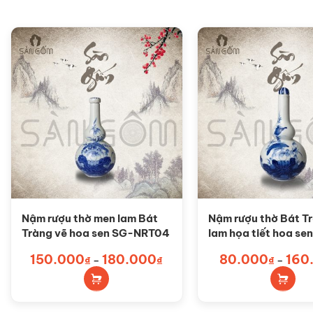
Nậm rượu thờ men lam Bát
Nậm rượu thờ Bát T
Tràng vẽ hoa sen SG-NRT04
lam họa tiết hoa se
NRT03
Sản
Sản
150.000
180.000
Khoảng
80.000
160
₫
–
₫
₫
–
giá:
phẩm
phẩm
từ
150.000₫
này
này
đến
có
có
180.000₫