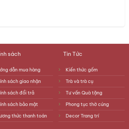
ng
rong mâm lễ cúng, nhất định phải có rượu trắng, được
 khi dâng lên các vị tổ tiên và thần linh.
nh sách
Tin Tức
ớng dẫn mua hàng
Kiến thức gốm
ính sách giao nhận
Trà và trà cụ
ính sách đổi trả
Tư vấn Quà tặng
ính sách bảo mật
Phong tục thờ cúng
ương thức thanh toán
Decor Trang trí