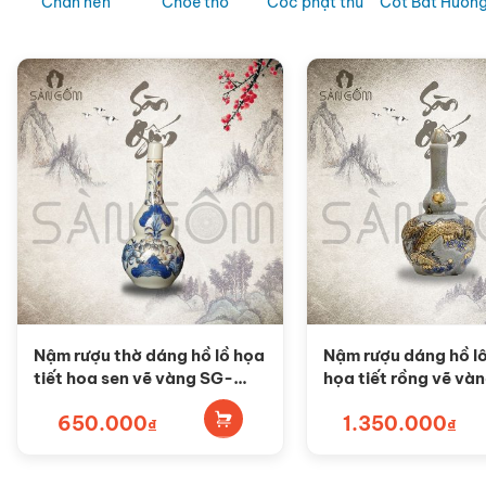
Chân nến
Chóe thờ
Cốc phật thủ
Cốt Bát Hươn
Nậm rượu thờ dáng hồ lồ họa
Nậm rượu dáng hồ l
tiết hoa sen vẽ vàng SG-
họa tiết rồng vẽ và
NRT05
NRTV09
650.000
1.350.000
₫
₫