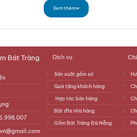
àn Gốm Bát Tràng- Địa chỉ mua nậm rượu thờ chính hãng Bát Trà
Xem thêm
thờ
n thờ trong gia đình. Theo quan niệm của ông bà ta thì t
ụng để đảm bảo rượu cúng luôn sạch, đạt được độ tinh khiết
 Bát Tràng
Chí
Dịch vụ
Sản xuất gốm sứ
Hư
ệu
Quà tặng khách hàng
Ch
Hợp tác bán hàng
Ch
ụng
Bát đĩa nhà hàng
Ch
5.998.007
Gốm Bát Tràng Đà Nẵng
Ph
vn@gmail.com