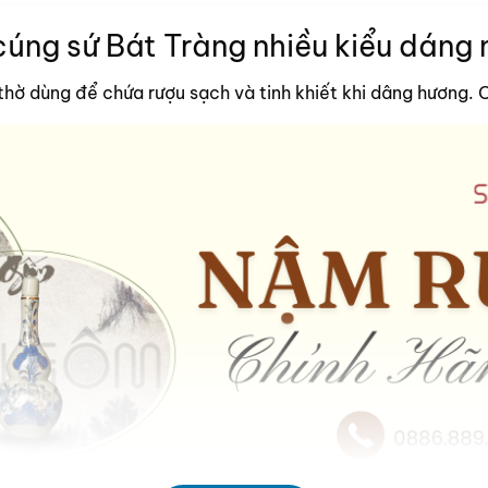
nhiều
úng sứ Bát Tràng nhiều kiểu dáng
biến
thể.
Các
thờ dùng để chứa rượu sạch và tinh khiết khi dâng hương.
tùy
chọn
có
thể
được
chọn
trên
trang
sản
phẩm