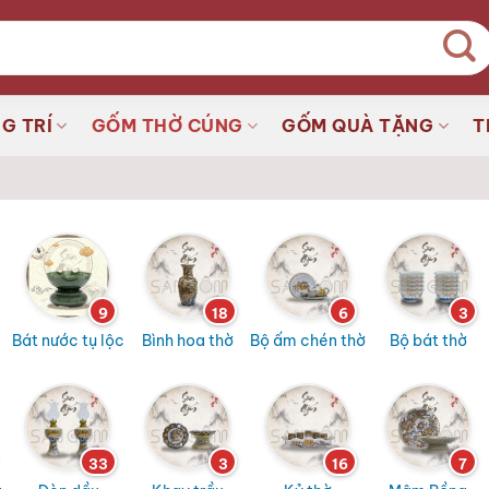
G TRÍ
GỐM THỜ CÚNG
GỐM QUÀ TẶNG
T
9
18
6
3
Bát nước tụ lộc
Bình hoa thờ
Bộ ấm chén thờ
Bộ bát thờ
33
3
16
7