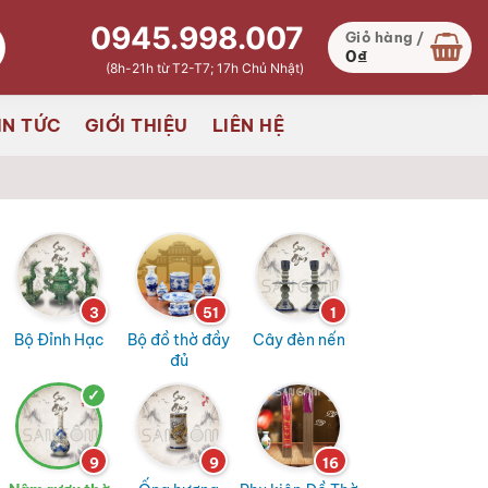
0945.998.007
Giỏ hàng /
0
₫
(8h-21h từ T2-T7; 17h Chủ Nhật)
IN TỨC
GIỚI THIỆU
LIÊN HỆ
3
51
1
Bộ Đỉnh Hạc
Bộ đồ thờ đầy
Cây đèn nến
đủ
9
9
16