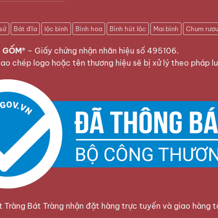
sứ
Bát đĩa
lộc bình
Bình hoa
Bình hút lộc
Mai bình
Chum rượ
 GỐM®
–
Giấy chứng nhận nhãn hiệu số 495106
.
sao chép logo hoặc tên thương hiệu sẽ bị xử lý theo pháp lu
Tràng Bát Tràng nhận đặt hàng trực tuyến và giao hàng t