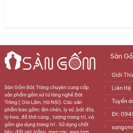
S
Ý nghĩa của nậm rượu trên bàn 
Nậm rượu là vật phẩm thờ cúng quan trọng trên bộ bà
chưng cất kỹ càng, sạch sẽ. Vì thế nậm rượu được sử d
Sàn Gốm
Giới Thi
Sàn Gốm Bát Tràng
chuyên cung cấp
Liên Hệ
sản phẩm gốm sứ từ làng nghề Bát
Tuyển d
Tràng ( Gia Lâm, Hà Nội). Các sản
phẩm bao gồm: ấm chén, ly sứ ,bát đĩa,
Đt: 094
lọ hoa, đồ thờ cúng , tượng trang trí, và
gốm gia dụng trang trí . Sử dụng chất
sangom
liệu: đất sét trắng, men rạn, men lam,