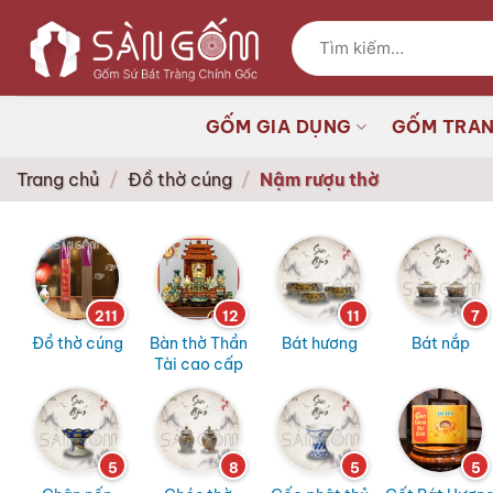
Bỏ
Tìm
qua
kiếm:
nội
dung
GỐM GIA DỤNG
GỐM TRAN
Trang chủ
/
Đồ thờ cúng
/
Nậm rượu thờ
211
12
11
7
Đồ thờ cúng
Bàn thờ Thần
Bát hương
Bát nắp
Tài cao cấp
5
8
5
5