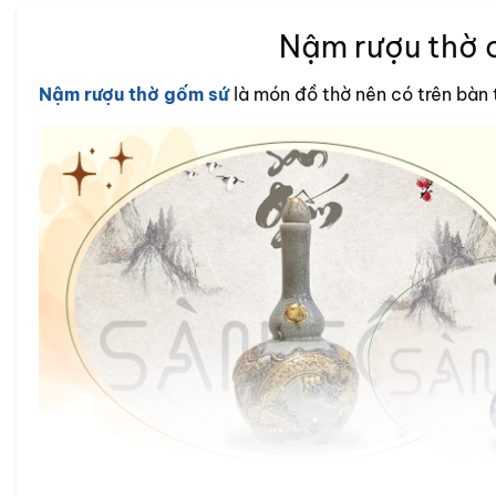
nhiều
nhiều
Nậm rượu thờ c
biến
biến
thể.
thể.
Các
Các
Nậm rượu thờ gốm sứ
là món đồ thờ nên có trên bàn 
tùy
tùy
chọn
chọn
có
có
thể
thể
được
được
chọn
chọn
trên
trên
trang
trang
sản
sản
phẩm
phẩm