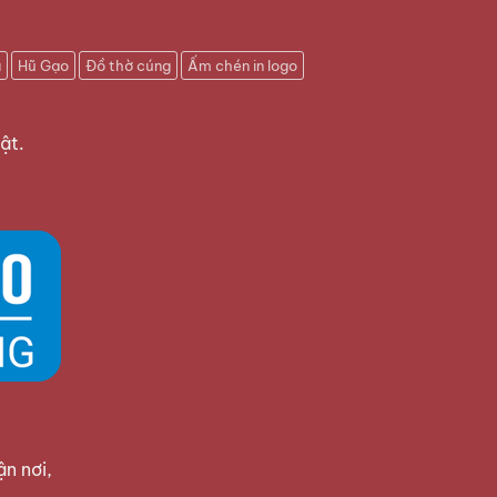
u
Hũ Gạo
Đồ thờ cúng
Ấm chén in logo
ật.
ận nơi,