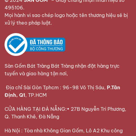
© 2024
SÀN GỐM®
–
Giấy chứng nhận nhãn hiệu số
495106
.
Mọi hành vi sao chép logo hoặc tên thương hiệu sẽ bị
xử lý theo pháp luật.
Sàn Gốm Bát Tràng Bát Tràng nhận đặt hàng trực
tuyến và giao hàng tận nơi,
Địa chỉ Sài Gòn Tphcm : 96-98 Võ Thị Sáu,
P.Tân
Định, Q1
, TP.HCM
CỬA HÀNG TẠI ĐÀ NẴNG:• 27B Nguyễn Tri Phương,
Q. Thanh Khê, Đà Nẵng
Hà Nội : Tòa nhà Không Gian Gốm, Lô A2 Khu công