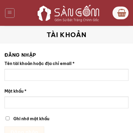
Bỏ
qua
nội
dung
TÀI KHOẢN
ĐĂNG NHẬP
Bắt
Tên tài khoản hoặc địa chỉ email
*
buộc
Bắt
Mật khẩu
*
buộc
Ghi nhớ mật khẩu
Đăng nhập