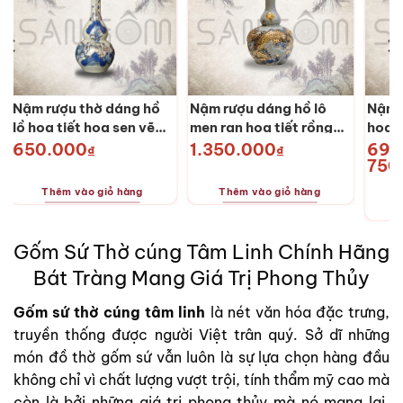
được
được
được
chọn
chọn
chọn
trên
trên
trên
trang
trang
trang
sản
sản
sản
phẩm
phẩm
phẩm
Nậm rượu thờ dáng hồ
Nậm rượu dáng hồ lô
Nậm 
lồ họa tiết hoa sen vẽ
men rạn họa tiết rồng
họa t
vàng SG-NRT05
vẽ vàng SG-NRTV09
chầu
650.000
1.350.000
690
₫
₫
750
SG-
Thêm vào giỏ hàng
Thêm vào giỏ hàng
Sản
Gốm Sứ Thờ cúng Tâm Linh Chính Hãng
phẩm
này
Bát Tràng Mang Giá Trị Phong Thủy
có
nhiều
Gốm sứ thờ cúng tâm linh
là nét văn hóa đặc trưng,
biến
truyền thống được người Việt trân quý. Sở dĩ những
thể.
món đồ thờ gốm sứ vẫn luôn là sự lựa chọn hàng đầu
Các
không chỉ vì chất lượng vượt trội, tính thẩm mỹ cao mà
tùy
chọn
còn là bởi những giá trị phong thủy mà nó mang lại.