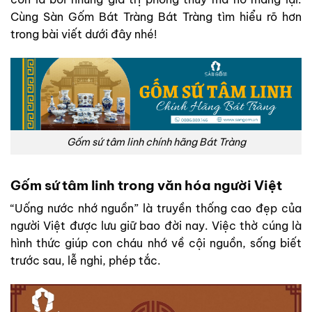
có
Cùng Sàn Gốm Bát Tràng Bát Tràng tìm hiểu rõ hơn
thể
trong bài viết dưới đây nhé!
được
chọn
trên
trang
sản
phẩm
Gốm sứ tâm linh chính hãng Bát Tràng
Gốm sứ tâm linh trong văn hóa người Việt
“Uống nước nhớ nguồn” là truyền thống cao đẹp của
người Việt được lưu giữ bao đời nay. Việc thờ cúng là
hình thức giúp con cháu nhớ về cội nguồn, sống biết
trước sau, lễ nghi, phép tắc.