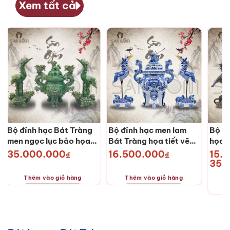
Xem tất cả
Bộ đỉnh hạc Bát Tràng
Bộ đỉnh hạc men lam
Bộ đỉ
men ngọc lục bảo họa
Bát Tràng họa tiết vẽ
họa t
tiết khắc nổi SG-ĐH03
tay SG-ĐH01
nổi 
35.000.000
16.500.000
15.
₫
₫
35.
Thêm vào giỏ hàng
Thêm vào giỏ hàng
Sản
phẩm
này