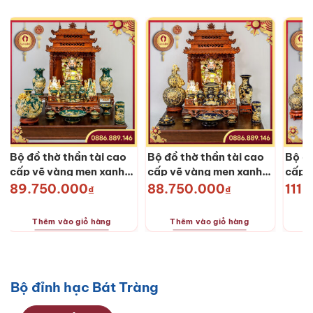
Bộ đồ thờ thần tài cao
Bộ đồ thờ thần tài cao
Bộ đồ
cấp vẽ vàng men xanh
cấp vẽ vàng men xanh
cấp 
lục SG-DTVVL01
SG-DTVVX04
SG-
89.750.000
88.750.000
111
₫
₫
Thêm vào giỏ hàng
Thêm vào giỏ hàng
T
Bộ đỉnh hạc Bát Tràng