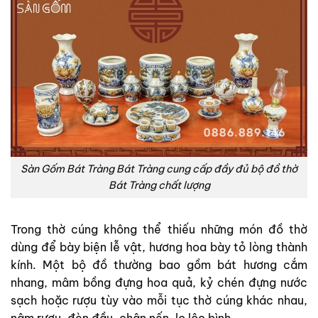
Sàn Gốm Bát Tràng Bát Tràng cung cấp đầy đủ bộ đồ thờ
Bát Tràng chất lượng
Trong thờ cúng không thể thiếu những món đồ thờ
dùng để bày biện lễ vật, hương hoa bày tỏ lòng thành
kính. Một bộ đồ thường bao gồm bát hương cắm
nhang, mâm bồng đựng hoa quả, kỷ chén đựng nước
sạch hoặc rượu tùy vào mỗi tục thờ cúng khác nhau,
nậm rượu, đèn đầu, chân nến, lọ lộc bình,…