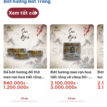
Bát hương Bát Tràng
có
nhiều
biến
Xem tất cả
thể.
Các
tùy
chọn
có
thể
được
chọn
trên
trang
sản
phẩm
Đế bát hương đồ thờ
Bát hương men rạn họa
Bát 
men rạn họa tiết rồng
tiết rồng vẽ vàng SG-
lục b
vẽ vàng SG-ĐBHV08
BHTV08
long
840.000
2.100.000
2.1
₫
–
₫
–
Khoảng
Khoảng
1.200.000
3.000.000
3.9
BHT
₫
₫
giá:
giá:
từ
từ
₫
840.000₫
2.100.000₫
Chọn
Chọn
đến
đến
₫
1.200.000₫
3.000.000₫
Sản
Sản
Sản