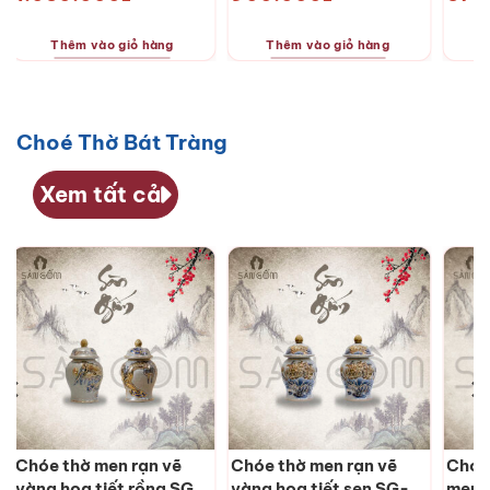
Thêm vào giỏ hàng
Thêm vào giỏ hàng
T
Choé Thờ Bát Tràng
Xem tất cả
Chóe thờ men rạn vẽ
Chóe thờ men rạn vẽ
Chóe
vàng họa tiết rồng SG-
vàng họa tiết sen SG-
men 