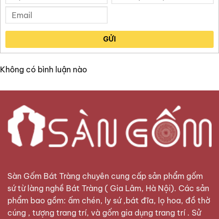
GỬI
Không có bình luận nào
Sàn Gốm Bát Tràng
chuyên cung cấp sản phẩm gốm
sứ từ làng nghề Bát Tràng ( Gia Lâm, Hà Nội). Các sản
phẩm bao gồm: ấm chén, ly sứ ,bát đĩa, lọ hoa, đồ thờ
cúng , tượng trang trí, và gốm gia dụng trang trí . Sử