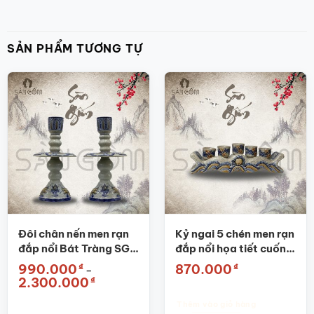
SẢN PHẨM TƯƠNG TỰ
Đôi chân nến men rạn
Kỷ ngai 5 chén men rạn
đắp nổi Bát Tràng SG-
đắp nổi họa tiết cuốn
CN01
thư SG-KT02
₫
₫
990.000
870.000
–
Khoảng
₫
2.300.000
giá:
từ
Thêm vào giỏ hàng
990.000₫