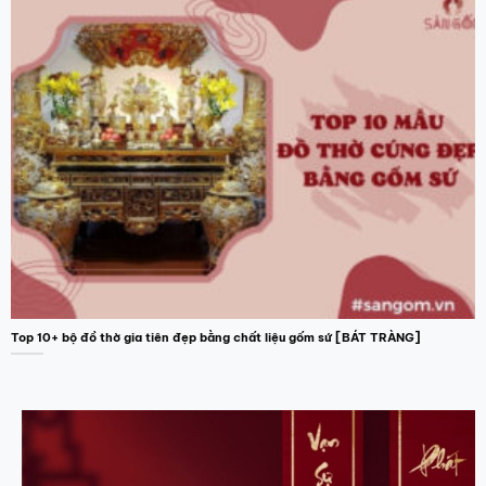
Top 10+ bộ đồ thờ gia tiên đẹp bằng chất liệu gốm sứ [BÁT TRÀNG]