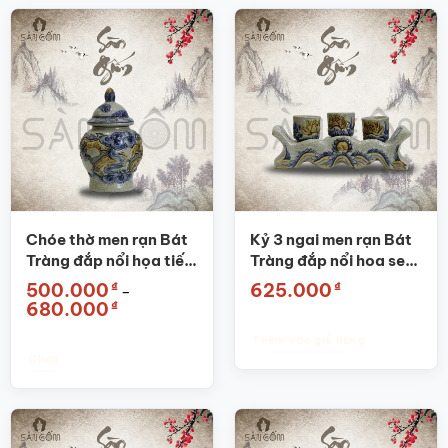
phẩm
này
có
nhiều
biến
thể.
Các
tùy
chọn
có
thể
được
Chóe thờ men rạn Bát
Kỷ 3 ngai men rạn Bát
chọn
Tràng đắp nổi họa tiết
Tràng đắp nổi hoa sen
trên
rồng SG-CT01
SG-KT01
₫
₫
500.000
625.000
–
trang
Khoảng
₫
680.000
sản
giá:
từ
phẩm
Thêm vào giỏ hàng
500.000₫
đến
Chọn
680.000₫
Sản
phẩm
này
có