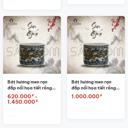
đến
Chọn
2.300.000₫
Sản
phẩm
này
có
nhiều
biến
thể.
Các
tùy
chọn
có
thể
được
Bát hương men rạn
Bát hương men rạn
chọn
đắp nổi họa tiết rồng
đắp nổi họa tiết rồng
trên
SG-BHT01
SG-BHT01 Phi 14cm
₫
₫
620.000
1.000.000
–
trang
Khoảng
₫
1.450.000
sản
giá:
từ
phẩm
Thêm vào giỏ hàng
620.000₫
đến
Chọn
1.450.000₫
Sản