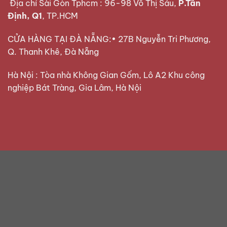
Địa chỉ Sài Gòn Tphcm : 96-98 Võ Thị Sáu,
P.Tân
Định, Q1
, TP.HCM
CỬA HÀNG TẠI ĐÀ NẴNG:• 27B Nguyễn Tri Phương,
Q. Thanh Khê, Đà Nẵng
Hà Nội : Tòa nhà Không Gian Gốm, Lô A2 Khu công
nghiệp Bát Tràng, Gia Lâm, Hà Nội