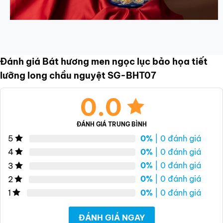
Đánh giá Bát hương men ngọc lục bảo họa tiết
lưỡng long chầu nguyệt SG-BHT07
0.0
ĐÁNH GIÁ TRUNG BÌNH
0%
| 0 đánh giá
5
0%
| 0 đánh giá
4
0%
| 0 đánh giá
3
0%
| 0 đánh giá
2
0%
| 0 đánh giá
1
ĐÁNH GIÁ NGAY