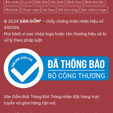
Ấm chén
Ly sứ
Bát đĩa
lộc bình
Bình hoa
Bình hút lộc
Mai bình
Chum rượu
Hũ Gạo
Đồ thờ cúng
Ấm chén in logo
© 2024
SÀN GỐM®
–
Giấy chứng nhận nhãn hiệu số
495106
.
Mọi hành vi sao chép logo hoặc tên thương hiệu sẽ bị
xử lý theo pháp luật.
Sàn Gốm Bát Tràng Bát Tràng nhận đặt hàng trực
tuyến và giao hàng tận nơi,