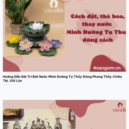
thể.
Các
tùy
chọn
có
thể
được
chọn
trên
trang
sản
phẩm
Hướng Dẫn Bài Trí Bát Nước Minh Đường Tụ Thủy Đúng Phong Thủy Chiêu
Tài, Giữ Lộc