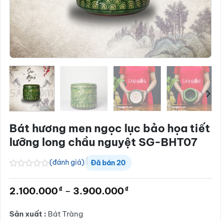
Bát hương men ngọc lục bảo họa tiết
lưỡng long chầu nguyệt SG-BHT07
(đánh giá)
Đã bán
20
Được
xếp
Khoảng
₫
₫
2.100.000
–
3.900.000
hạng
giá:
0.0
5
từ
Sản xuất :
Bát Tràng
sao
2.100.000₫