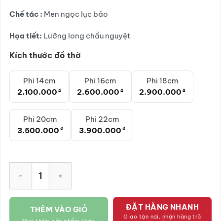
đến
Chế tác :
Men ngọc lục bảo
3.900.000₫
Họa tiết:
Lưỡng long chầu nguyệt
Kích thước đồ thờ
Phi 14cm
Phi 16cm
Phi 18cm
2.100.000
₫
2.600.000
₫
2.900.000
₫
Phi 20cm
Phi 22cm
3.500.000
₫
3.900.000
₫
Bát hương men ngọc lục bảo họa tiết lưỡng long chầu nguyệt
ĐẶT HÀNG NHANH
THÊM VÀO GIỎ
Giao tận nơi, nhận hàng trả
Mua thêm sản phẩm khác