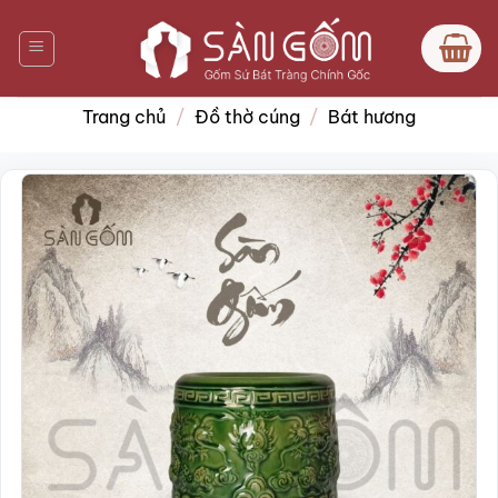
Bỏ
qua
nội
dung
Trang chủ
/
Đồ thờ cúng
/
Bát hương