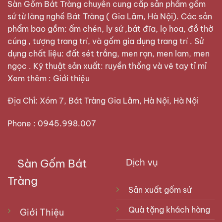
trên
Sàn Gốm Bát Tràng
chuyên cung cấp sản phẩm gốm
trang
sứ từ làng nghề Bát Tràng ( Gia Lâm, Hà Nội). Các sản
sản
phẩm bao gồm: ấm chén, ly sứ ,bát đĩa, lọ hoa, đồ thờ
phẩm
cúng , tượng trang trí, và gốm gia dụng trang trí . Sử
dụng chất liệu: đất sét trắng, men rạn, men lam, men
ngọc . Kỹ thuật sản xuất: ruyền thống và vẽ tay tỉ mỉ
Xem thêm :
Giới thiệu
Địa Chỉ: Xóm 7, Bát Tràng Gia Lâm, Hà Nội, Hà Nội
Phone : 0945.998.007
Sàn Gốm Bát
Dịch vụ
Tràng
Sản xuất gốm sứ
Quà tặng khách hàng
Giới Thiệu