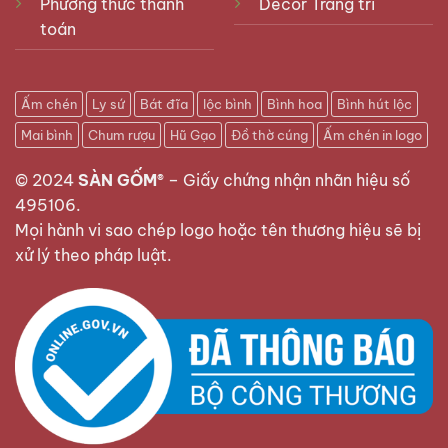
Phương thức thanh
Decor Trang trí
toán
Ấm chén
Ly sứ
Bát đĩa
lộc bình
Bình hoa
Bình hút lộc
Mai bình
Chum rượu
Hũ Gạo
Đồ thờ cúng
Ấm chén in logo
© 2024
SÀN GỐM®
–
Giấy chứng nhận nhãn hiệu số
495106
.
Mọi hành vi sao chép logo hoặc tên thương hiệu sẽ bị
xử lý theo pháp luật.