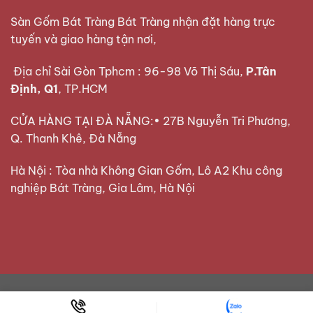
Sàn Gốm Bát Tràng Bát Tràng nhận đặt hàng trực
tuyến và giao hàng tận nơi,
Địa chỉ Sài Gòn Tphcm : 96-98 Võ Thị Sáu,
P.Tân
Định, Q1
, TP.HCM
CỬA HÀNG TẠI ĐÀ NẴNG:• 27B Nguyễn Tri Phương,
Q. Thanh Khê, Đà Nẵng
Hà Nội : Tòa nhà Không Gian Gốm, Lô A2 Khu công
nghiệp Bát Tràng, Gia Lâm, Hà Nội