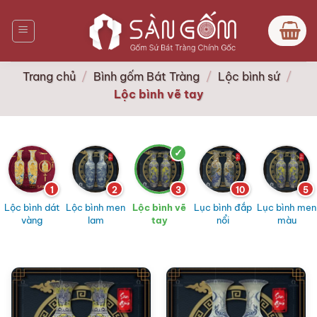
Bỏ
qua
nội
dung
Trang chủ
/
Bình gốm Bát Tràng
/
Lộc bình sứ
/
Lộc bình vẽ tay
1
2
3
10
5
Lộc bình dát
Lộc bình men
Lộc bình vẽ
Lục bình đắp
Lục bình men
vàng
lam
tay
nổi
màu