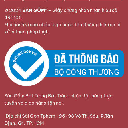
Tài trong gia đình. Việc dâng lên bề trên những lễ
© 2024
SÀN GỐM®
–
Giấy chứng nhận nhãn hiệu số
vật đầy đủ, chu đáo, thể hiện lòng thành với ông
495106
.
bà tổ tiên và các thần linh, mong bề trên phù hộ
Mọi hành vi sao chép logo hoặc tên thương hiệu sẽ bị
cho sức khỏe, tài lộc, gia đình ấm êm.
xử lý theo pháp luật.
Sàn Gốm Bát Tràng Bát Tràng nhận đặt hàng trực
tuyến và giao hàng tận nơi,
Địa chỉ Sài Gòn Tphcm : 96-98 Võ Thị Sáu,
P.Tân
Định, Q1
, TP.HCM