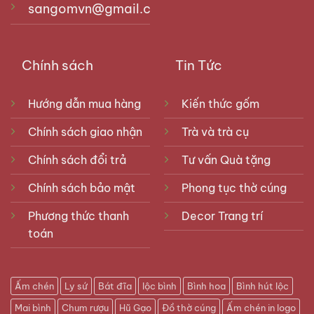
sangomvn@gmail.com
Chính sách
Tin Tức
Hướng dẫn mua hàng
Kiến thức gốm
Chính sách giao nhận
Trà và trà cụ
Chính sách đổi trả
Tư vấn Quà tặng
Chính sách bảo mật
Phong tục thờ cúng
Phương thức thanh
Decor Trang trí
toán
Bát nắp dùng để đựng gạo, muối, nước dâng hương
Nhiều gia đình thường sử dụng bát nắp để thay
Ấm chén
Ly sứ
Bát đĩa
lộc bình
Bình hoa
Bình hút lộc
cho kỷ thờ để đựng gạo, muối, nước để dâng lên
Mai bình
Chum rượu
Hũ Gạo
Đồ thờ cúng
Ấm chén in logo
bàn thờ gia tiên, bàn thờ Phật hay bàn thờ Thần