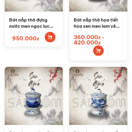
chọn
trên
trang
Bát nắp thờ đựng
Bát nắp thờ họa tiết
sản
nước men ngọc lục
hoa sen men lam vẽ
phẩm
bảo họa tiết hoa sen
vàng SG-BNT04
360.000
950.000
₫
–
SG-BNT05
Sản
₫
Khoảng
420.000
₫
phẩm
giá:
từ
này
360.000₫
đến
có
420.000₫
nhiều
biến
thể.
Các
tùy
chọn
có
thể
được
chọn
trên
trang