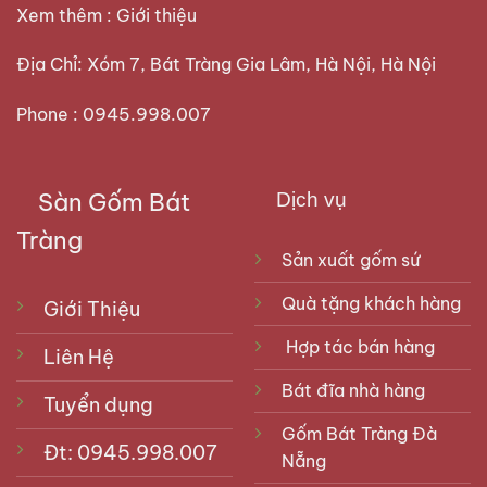
Xem thêm :
Giới thiệu
Địa Chỉ: Xóm 7, Bát Tràng Gia Lâm, Hà Nội, Hà Nội
Phone : 0945.998.007
Sàn Gốm Bát
Dịch vụ
Tràng
Sản xuất gốm sứ
Bát sâm hoa sen vẽ vàng trên bàn thờ
Quà tặng khách hàng
Giới Thiệu
Hợp tác bán hàng
Bát nắp thờ hay còn được biết đến và gọi là bát
Liên Hệ
sâm, thường được dùng để đựng trà dâng hương.
Bát đĩa nhà hàng
Tuyển dụng
Gốm Bát Tràng Đà
Đt: 0945.998.007
Nẵng