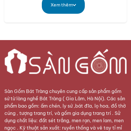
chính hãng Bát Tràng
Xem thêm
Cùng
Sàn Gốm
tìm hiểu rõ hơn về sản phẩm này
nhé!
Bát nắp thờ trong văn hóa thờ cúng
người Việt
Tương tự như những vật phẩm khác trên bàn thờ,
bát nắp cũng mang những giá trị riêng, không thể
thiếu trong mỗi bộ thờ cúng trong văn hóa người
Việt.
Sàn Gốm Bát Tràng
chuyên cung cấp sản phẩm gốm
sứ từ làng nghề Bát Tràng ( Gia Lâm, Hà Nội). Các sản
phẩm bao gồm: ấm chén, ly sứ ,bát đĩa, lọ hoa, đồ thờ
cúng , tượng trang trí, và gốm gia dụng trang trí . Sử
dụng chất liệu: đất sét trắng, men rạn, men lam, men
ngọc . Kỹ thuật sản xuất: ruyền thống và vẽ tay tỉ mỉ