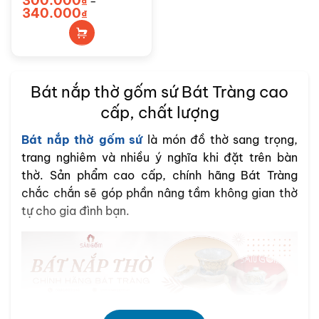
300.000
₫
–
Sản
Khoảng
340.000
₫
phẩm
giá:
từ
này
300.000₫
đến
có
340.000₫
nhiều
biến
Bát nắp thờ gốm sứ Bát Tràng cao
thể.
Các
cấp, chất lượng
tùy
chọn
Bát nắp thờ gốm sứ
là món đồ thờ sang trọng,
có
trang nghiêm và nhiều ý nghĩa khi đặt trên bàn
thể
thờ. Sản phẩm cao cấp, chính hãng Bát Tràng
được
chắc chắn sẽ góp phần nâng tầm không gian thờ
chọn
tự cho gia đình bạn.
trên
trang
sản
phẩm
Sàn Gốm Bát Tràngcung cấp bát nắp thờ cao cấp,