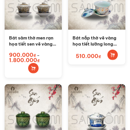
Bát sâm thờ men rạn
Bát nắp thờ vẽ vàng
họa tiết sen vẽ vàng
họa tiết lưỡng long
SG-BNTS07
chầu nguyệt SG-
900.000
₫
–
510.000
BNT06
Sản
₫
Khoảng
1.800.000
₫
phẩm
giá:
từ
này
900.000₫
đến
có
1.800.000₫
nhiều
biến
thể.
Các
tùy
chọn
có
thể
được