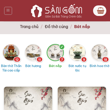
Bỏ
qua
nội
dung
Trang chủ
/
Đồ thờ cúng
/
Bát nắp
12
11
7
9
18
Bàn thờ Thần
Bát hương
Bát nắp
Bát nước tụ
Bình hoa thờ
Tài cao cấp
lộc