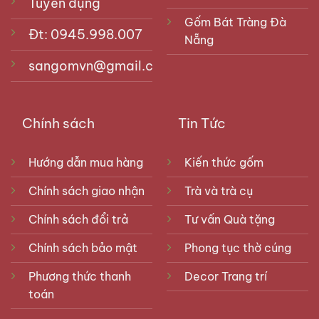
Tuyển dụng
Đỉnh thờ trong bộ tam sự còn được gọi là lư hương.
Gốm Bát Tràng Đà
Chúng được cấu tạo bởi 5 phần cơ bản: đế, chân,
Đt: 0945.998.007
Nẵng
bụng, nắp đỉnh, tai đỉnh.
sangomvn@gmail.com
Hạc thờ thường được sử dụng theo cặp để trưng
bày. Với hình ảnh đôi chim hạc ngự trên mai rùa,
mang đến vẻ đẹp tao nhã, thanh khiết.
Chính sách
Tin Tức
Hướng dẫn mua hàng
Kiến thức gốm
Chính sách giao nhận
Trà và trà cụ
Chính sách đổi trả
Tư vấn Quà tặng
Chính sách bảo mật
Phong tục thờ cúng
Phương thức thanh
Decor Trang trí
toán