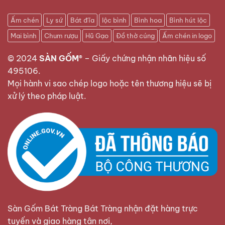
Ấm chén
Ly sứ
Bát đĩa
lộc bình
Bình hoa
Bình hút lộc
Mai bình
Chum rượu
Hũ Gạo
Đồ thờ cúng
Ấm chén in logo
© 2024
SÀN GỐM®
–
Giấy chứng nhận nhãn hiệu số
495106
.
Bộ đỉnh hạc men lam Bát Tràng họa tiết vẽ tay
Mọi hành vi sao chép logo hoặc tên thương hiệu sẽ bị
xử lý theo pháp luật.
Chất liệu của
đỉnh hạc sứ
thường được chế tác
bằng gốm sứ hoặc đồng. Tuy nhiên, nhiều hộ gia
đình Việt có xu hướng ưa chuộng đỉnh hạc bằng
gốm sứ hơn. Vì chúng có tuổi thọ lâu đời và mang
ý nghĩa phong thủy cao.
Ý nghĩa của bộ đỉnh hạc
Đỉnh hạc Bát Tràng
ngoài tác dụng mang đến
tính thẩm mỹ trên bàn thờ gia tiên. Chúng còn
Sàn Gốm Bát Tràng Bát Tràng nhận đặt hàng trực
mang giá trị phong thủy, giúp gia chủ an yên và
tuyến và giao hàng tận nơi,