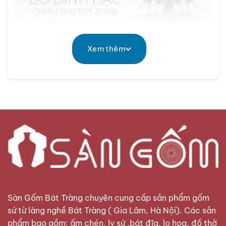
Sàn Gốm Bát Tràng- Cung cấp bộ đỉnh hạc chính hãng
Bát Tràng
Xem thêm
Hãy cùng dõi theo bài viết sau của
Sàn Gốm Bát
TràngBát Tràng
để cùng tìm hiểu chi tiết về dòng
sản phẩm này nhé.
Bộ đỉnh hạc là gì?
Đỉnh hạc
được ví như linh hồn của bàn thờ gia
tiên. Bởi mỗi vật phẩm trong bộ đỉnh thờ đều chứa
đựng những ý nghĩa đặc biệt. Chúng còn được gọi
với cái tên là
Bộ Tam Sự
.
Sàn Gốm Bát Tràng
chuyên cung cấp sản phẩm gốm
sứ từ làng nghề Bát Tràng ( Gia Lâm, Hà Nội). Các sản
phẩm bao gồm: ấm chén, ly sứ ,bát đĩa, lọ hoa, đồ thờ