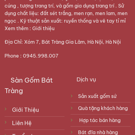
cúng , tượng trang trí, và gốm gia dụng trang trí . Sử
dụng chất liệu: đất sét trắng, men rạn, men lam, men
ngọc . Kỹ thuật sản xuất: ruyền thống và vẽ tay tỉ mỉ
Xem thêm :
Giới thiệu
Địa Chỉ: Xóm 7, Bát Tràng Gia Lâm, Hà Nội, Hà Nội
Phone : 0945.998.007
Sàn Gốm Bát
Dịch vụ
Tràng
Sản xuất gốm sứ
Bộ đỉnh hạc men rạn sắc sảo, sang trọng
Quà tặng khách hàng
Giới Thiệu
Bộ đỉnh hạc bằng sứ
thông thường sẽ gồm 1
Hợp tác bán hàng
Liên Hệ
chiếc đỉnh thờ cùng 1 đôi hạc thờ:
Bát đĩa nhà hàng