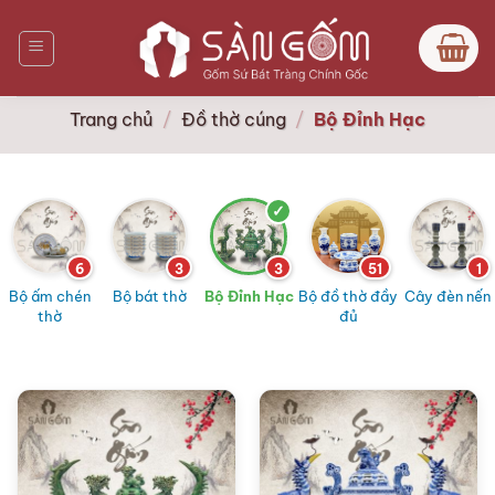
Bỏ
qua
nội
dung
Trang chủ
/
Đồ thờ cúng
/
Bộ Đỉnh Hạc
6
3
3
51
1
Bộ ấm chén
Bộ bát thờ
Bộ Đỉnh Hạc
Bộ đồ thờ đầy
Cây đèn nến
thờ
đủ