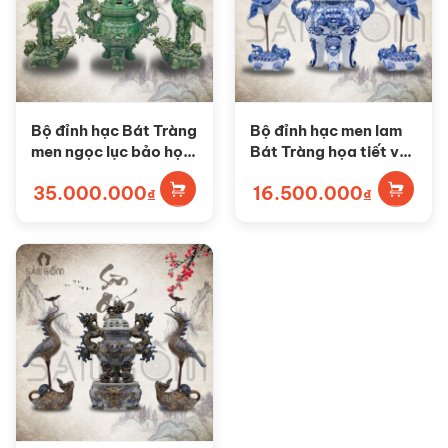
Bộ đỉnh hạc Bát Tràng
Bộ đỉnh hạc men lam
men ngọc lục bảo họa
Bát Tràng họa tiết vẽ
tiết khắc nổi SG-
tay SG-ĐH01
35.000.000
16.500.000
ĐH03
₫
₫