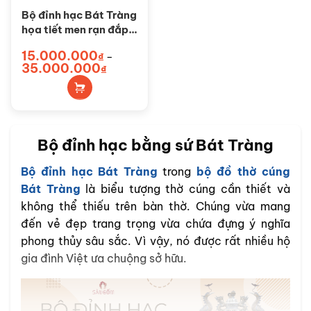
Bộ đỉnh hạc Bát Tràng
họa tiết men rạn đắp
nổi SG-ĐH02
15.000.000
₫
–
Sản
Khoảng
35.000.000
₫
phẩm
giá:
từ
này
15.000.000₫
đến
có
35.000.000₫
nhiều
biến
Bộ đỉnh hạc bằng sứ Bát Tràng
thể.
Các
Bộ đỉnh hạc Bát Tràng
trong
bộ đồ thờ cúng
tùy
Bát Tràng
là biểu tượng thờ cúng cần thiết và
chọn
có
không thể thiếu trên bàn thờ. Chúng vừa mang
thể
đến vẻ đẹp trang trọng vừa chứa đựng ý nghĩa
được
phong thủy sâu sắc. Vì vậy,
nó
được rất nhiều hộ
chọn
gia đình Việt ưa chuộng sở hữu.
trên
trang
sản
phẩm