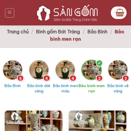
Bỏ
qua
nội
dung
Trang chủ
/
Bình gốm Bát Tràng
/
Bảo Bình
/
Bảo
bình men rạn
6
4
4
2
2
Bảo Bình
Bảo bình dát
Bảo bình men
Bảo bình men
Bảo bình vẽ
vàng
màu
rạn
vàng