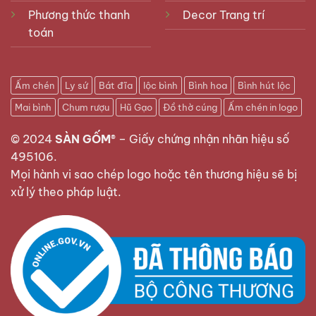
Phương thức thanh
Decor Trang trí
toán
Ấm chén
Ly sứ
Bát đĩa
lộc bình
Bình hoa
Bình hút lộc
Mai bình
Chum rượu
Hũ Gạo
Đồ thờ cúng
Ấm chén in logo
© 2024
SÀN GỐM®
–
Giấy chứng nhận nhãn hiệu số
495106
.
Mọi hành vi sao chép logo hoặc tên thương hiệu sẽ bị
xử lý theo pháp luật.