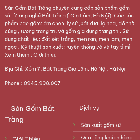
Sàn Gốm Bát Tràng
chuyên cung cấp sản phẩm gốm
sứ từ làng nghề Bát Tràng ( Gia Lâm, Hà Nội). Các sản
phẩm bao gồm: ấm chén, ly sứ ,bát đĩa, lọ hoa, đồ thờ
cúng , tượng trang trí, và gốm gia dụng trang trí . Sử
dụng chất liệu: đất sét trắng, men rạn, men lam, men
ngọc . Kỹ thuật sản xuất: ruyền thống và vẽ tay tỉ mỉ
Xem thêm :
Giới thiệu
Địa Chỉ: Xóm 7, Bát Tràng Gia Lâm, Hà Nội, Hà Nội
Phone : 0945.998.007
Sàn Gốm Bát
Dịch vụ
Tràng
Sản xuất gốm sứ
Quà tặng khách hàng
Giới Thiệu