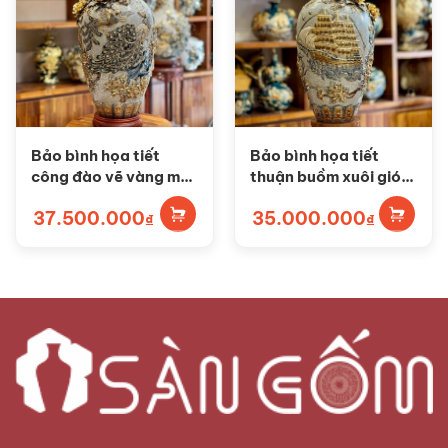
Bảo bình họa tiết
Bảo bình họa tiết
công đào vẽ vàng men
thuận buồm xuôi gió
rạn Bát Tràng SG-
vẽ vàng men rạn Bát
37.500.000
35.000.000
BB06
Tràng SG-BB05
₫
₫