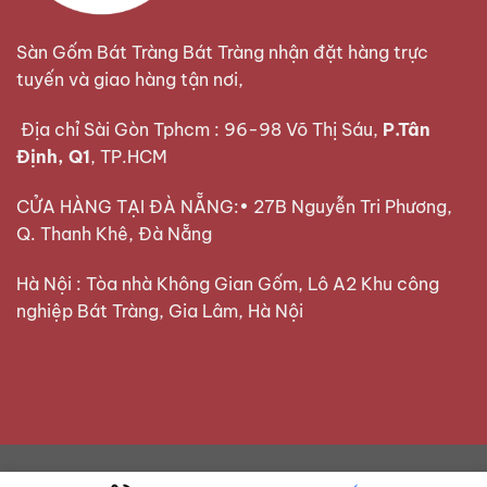
Sàn Gốm Bát Tràng Bát Tràng nhận đặt hàng trực
tuyến và giao hàng tận nơi,
Địa chỉ Sài Gòn Tphcm : 96-98 Võ Thị Sáu,
P.Tân
Định, Q1
, TP.HCM
CỬA HÀNG TẠI ĐÀ NẴNG:• 27B Nguyễn Tri Phương,
Q. Thanh Khê, Đà Nẵng
Hà Nội : Tòa nhà Không Gian Gốm, Lô A2 Khu công
nghiệp Bát Tràng, Gia Lâm, Hà Nội