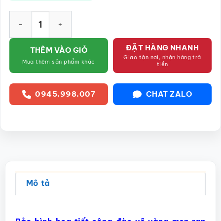
Bảo bình họa tiết công đào vẽ vàng men rạn Bát Tràng SG-BB
ĐẶT HÀNG NHANH
THÊM VÀO GIỎ
Giao tận nơi, nhận hàng trả
Mua thêm sản phẩm khác
tiền
0945.998.007
CHAT ZALO
Mô tả