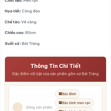
Chất liệu:
Men rạn
sao
Họa tiết:
Công đào
Chế tác:
Vẽ vàng
Chiều cao:
80cm
Xuất xứ :
Bát Tràng
Thông Tin Chi Tiết
Đặc điểm nổi bật của sản phẩm gốm sứ Bát Tràng
Bảo Bình
Bảo bình men rạn
Dòng sản phẩm