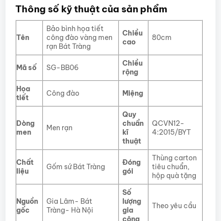
Thông số kỹ thuật của sản phẩm
Bảo bình họa tiết
Chiều
Tên
công đào vàng men
80cm
cao
rạn Bát Tràng
Chiều
Mã số
SG-BB06
rộng
Họa
Công đào
Miệng
tiết
Quy
Dòng
chuẩn
QCVN12-
Men rạn
men
kĩ
4:2015/BYT
thuật
Thùng carton
Chất
Đóng
Gốm sứ Bát Tràng
tiêu chuẩn,
liệu
gói
hộp quà tặng
Số
Nguồn
Gia Lâm- Bát
lượng
Theo yêu cầu
gốc
Tràng- Hà Nội
gia
công