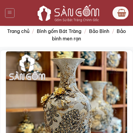
Bỏ
qua
nội
dung
Trang chủ
/
Bình gốm Bát Tràng
/
Bảo Bình
/
Bảo
bình men rạn