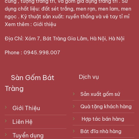
cúng , tượng trang trí, và gốm gia dụng trang trí . Sử
dụng chất liệu: đất sét trắng, men rạn, men lam, men
ngọc . Kỹ thuật sản xuất: ruyền thống và vẽ tay tỉ mỉ
Xem thêm :
Giới thiệu
Địa Chỉ: Xóm 7, Bát Tràng Gia Lâm, Hà Nội, Hà Nội
Phone : 0945.998.007
Sàn Gốm Bát
Dịch vụ
Tràng
Sản xuất gốm sứ
Quà tặng khách hàng
Giới Thiệu
Hợp tác bán hàng
Liên Hệ
Bát đĩa nhà hàng
Tuyển dụng