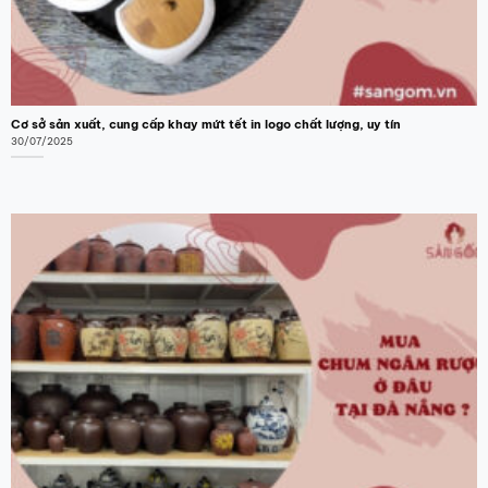
chọn
chọn
trên
trên
trang
trang
sản
sản
phẩm
phẩm
Cơ sở sản xuất, cung cấp khay mứt tết in logo chất lượng, uy tín
30/07/2025