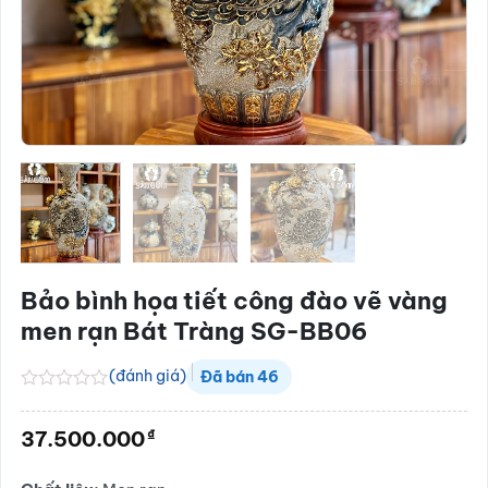
Bảo bình họa tiết công đào vẽ vàng
men rạn Bát Tràng SG-BB06
(đánh giá)
Đã bán
46
Được
xếp
₫
37.500.000
hạng
0.0
5