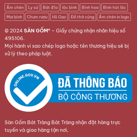
Ấm chén
Ly sứ
Bát đĩa
lộc bình
Bình hoa
Bình hút lộc
Mai bình
Chum rượu
Hũ Gạo
Đồ thờ cúng
Ấm chén in logo
© 2024
SÀN GỐM®
–
Giấy chứng nhận nhãn hiệu số
495106
.
Mọi hành vi sao chép logo hoặc tên thương hiệu sẽ bị
xử lý theo pháp luật.
Sàn Gốm Bát Tràng Bát Tràng nhận đặt hàng trực
tuyến và giao hàng tận nơi,