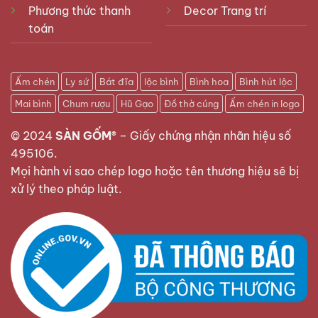
Phương thức thanh
Decor Trang trí
toán
Ấm chén
Ly sứ
Bát đĩa
lộc bình
Bình hoa
Bình hút lộc
Mai bình
Chum rượu
Hũ Gạo
Đồ thờ cúng
Ấm chén in logo
© 2024
SÀN GỐM®
–
Giấy chứng nhận nhãn hiệu số
495106
.
Mọi hành vi sao chép logo hoặc tên thương hiệu sẽ bị
xử lý theo pháp luật.
Bát đựng gà cúng họa tiết đào hồng