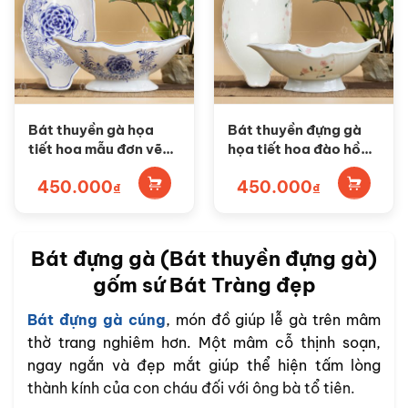
Bát thuyền gà họa
Bát thuyền đựng gà
tiết hoa mẫu đơn vẽ
họa tiết hoa đào hồng
tay SG-BG03
vẽ tay SG-BG01
450.000
450.000
₫
₫
Bát đựng gà (Bát thuyền đựng gà)
gốm sứ Bát Tràng đẹp
Bát đựng gà cúng
, món đồ giúp lễ gà trên mâm
thờ trang nghiêm hơn. Một mâm cỗ thịnh soạn,
ngay ngắn và đẹp mắt giúp thể hiện tấm lòng
thành kính của con cháu đối với ông bà tổ tiên.