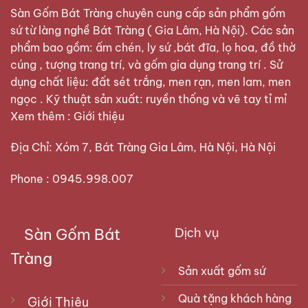
thịnh soạn nhưng vẫn trang nghiêm.
Sàn Gốm Bát Tràng
chuyên cung cấp sản phẩm gốm
sứ từ làng nghề Bát Tràng ( Gia Lâm, Hà Nội). Các sản
phẩm bao gồm: ấm chén, ly sứ ,bát đĩa, lọ hoa, đồ thờ
cúng , tượng trang trí, và gốm gia dụng trang trí . Sử
dụng chất liệu: đất sét trắng, men rạn, men lam, men
ngọc . Kỹ thuật sản xuất: ruyền thống và vẽ tay tỉ mỉ
Xem thêm :
Giới thiệu
Địa Chỉ: Xóm 7, Bát Tràng Gia Lâm, Hà Nội, Hà Nội
Phone : 0945.998.007
Sàn Gốm Bát
Dịch vụ
Bát thuyền đựng gà cúng thẳng, ngay ngắn
Tràng
Sản xuất gốm sứ
Bát thuyền đựng gà làm bằng sứ là loại bát to, có
đế cao để đặt gà ngay ngắn lên trên. Lòng sâu,
Quà tặng khách hàng
Giới Thiệu