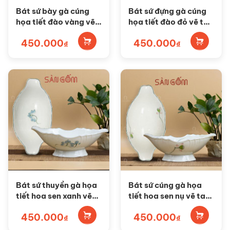
Bát sứ bày gà cúng
Bát sứ đựng gà cúng
họa tiết đào vàng vẽ
họa tiết đào đỏ vẽ tay
tay SG-BG09
SG-BG08
450.000
450.000
₫
₫
Bát sứ thuyền gà họa
Bát sứ cúng gà họa
tiết hoa sen xanh vẽ
tiết hoa sen nụ vẽ tay
tay SG-BG07
SG-BG06
450.000
450.000
₫
₫