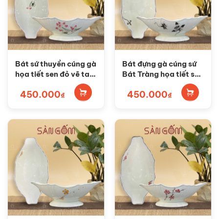
Bát sứ thuyền cúng gà
Bát đựng gà cúng sứ
họa tiết sen đỏ vẽ tay
Bát Tràng họa tiết sen
SG-BG11
đen vẽ tay SG-BG10
450.000
450.000
₫
₫