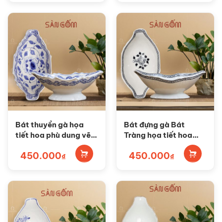
Bát thuyền gà họa
Bát đựng gà Bát
tiết hoa phù dung vẽ
Tràng họa tiết hoa
tay SG-BG05
móc ngoài vẽ tay SG-
450.000
450.000
BG04
₫
₫