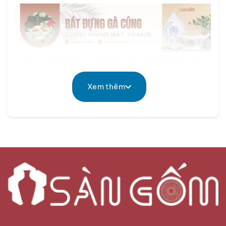
Cung cấp bát đựng gà cúng trên mâm thờ đẹp mắt
Xem thêm
Cùng
Sàn Gốm
tìm hiểu về những mẫu bát thuyền
đựng gà chuẩn gốm sứ Bát Tràng nhé!
Bát đựng gà cúng là gì?
Gà luộc là lễ vật quan trọng có mặt ở hầu hết các
mâm cúng gia tiên truyền thống trong những ngày
lễ Tết, giao thừa, ngày rằm. Chắc hẳn, ai cũng đã
từng loay hoay với việc làm sao chọn đĩa đựng gà
cúng ngay ngắn, đúng ý, đẹp mắt trên mâm cỗ
cúng. Vì thế, chiếc bát thuyền đựng gà sẽ là giải
pháp hoàn hảo để cho mâm cỗ cúng của bạn vừa