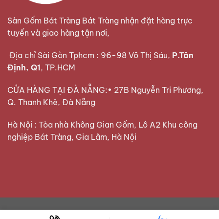
Sàn Gốm Bát Tràng Bát Tràng nhận đặt hàng trực
tuyến và giao hàng tận nơi,
Địa chỉ Sài Gòn Tphcm : 96-98 Võ Thị Sáu,
P.Tân
Định, Q1
, TP.HCM
CỬA HÀNG TẠI ĐÀ NẴNG:• 27B Nguyễn Tri Phương,
Q. Thanh Khê, Đà Nẵng
Hà Nội : Tòa nhà Không Gian Gốm, Lô A2 Khu công
nghiệp Bát Tràng, Gia Lâm, Hà Nội
Bát đựng gà vẽ hoa đào