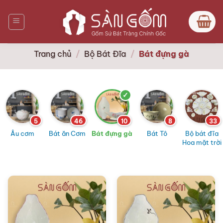
Bỏ
qua
nội
dung
Trang chủ
/
Bộ Bát Đĩa
/
Bát đựng gà
5
46
10
8
33
Âu cơm
Bát ăn Cơm
Bát đựng gà
Bát Tô
Bộ bát đĩa
Hoa mặt trời