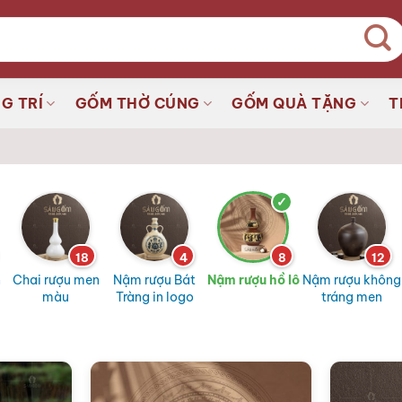
G TRÍ
GỐM THỜ CÚNG
GỐM QUÀ TẶNG
T
18
4
8
12
n
Chai rượu men
Nậm rượu Bát
Nậm rượu hồ lô
Nậm rượu không
màu
Tràng in logo
tráng men