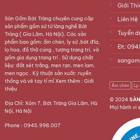
chọn
Giới Thi
có
có
thể
thể
Sàn Gốm Bát Tràng
chuyên cung cấp
Liên Hệ
được
được
sản phẩm gốm sứ từ làng nghề Bát
chọn
chọn
Tuyển d
Tràng ( Gia Lâm, Hà Nội). Các sản
trên
trên
phẩm bao gồm: ấm chén, ly sứ ,bát đĩa,
trang
Đt: 094
trang
sản
lọ hoa, đồ thờ cúng , tượng trang trí, và
sản
phẩm
gốm gia dụng trang trí . Sử dụng chất
sangom
phẩm
liệu: đất sét trắng, men rạn, men lam,
men ngọc . Kỹ thuật sản xuất: ruyền
thống và vẽ tay tỉ mỉ Xem thêm :
Giới
Ấm chén
Ly 
thiệu
© 2024
SÀN
Địa Chỉ: Xóm 7, Bát Tràng Gia Lâm, Hà
Mọi hành vi 
Nội, Hà Nội
Phone : 0945.998.007