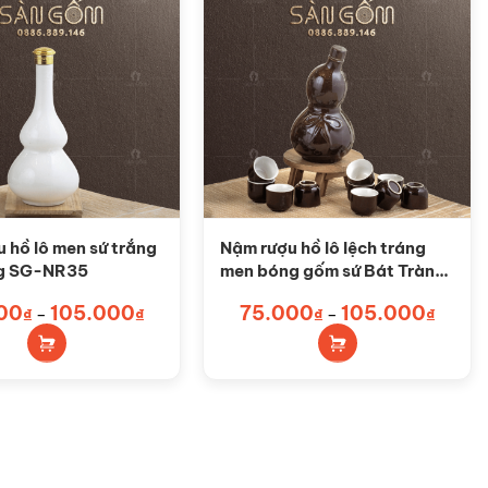
 hồ lô men sứ trắng
Nậm rượu hồ lô lệch tráng
g SG-NR35
men bóng gốm sứ Bát Tràng
SG-NR34
Sản
00
105.000
Khoảng
75.000
105.000
Khoản
₫
–
₫
₫
–
₫
giá:
giá:
phẩm
từ
từ
75.000₫
75.000
này
đến
đến
có
105.000₫
105.00
nhiều
biến
thể.
Các