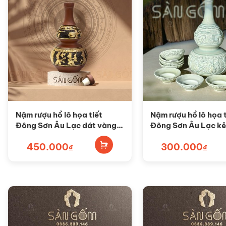
Nậm rượu hồ lô họa tiết
Nậm rượu hồ lô họa t
Đông Sơn Âu Lạc dát vàng
Đông Sơn Âu Lạc kẻ
SG-NHLDV
vàng màu lam ngọc
450.000
300.000
NR37
₫
₫