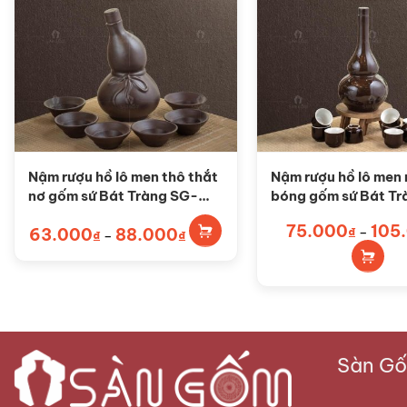
Nậm rượu hồ lô men thô thắt
Nậm rượu hồ lô men
nơ gốm sứ Bát Tràng SG-
bóng gốm sứ Bát Tr
NR19
NR18
Sản
Sản
75.000
105
63.000
88.000
Khoảng
₫
–
phẩm
₫
–
₫
giá:
phẩm
này
từ
này
63.000₫
có
đến
có
88.000₫
nhiều
nhiều
biến
biến
thể.
thể.
Sàn Gốm
Các
Các
tùy
tùy
chọn