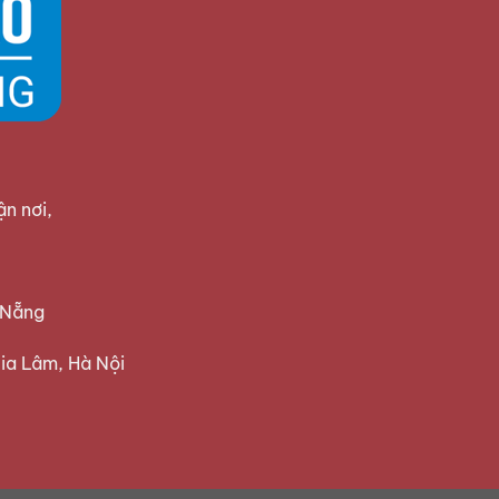
ận nơi,
 Nẵng
ia Lâm, Hà Nội