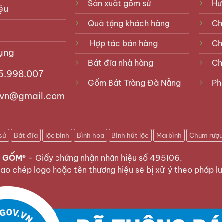
Sản xuất gốm sứ
Hư
ệu
có
thể
Quà tặng khách hàng
Ch
được
Hợp tác bán hàng
Ch
chọn
ụng
trên
Bát đĩa nhà hàng
Ch
trang
5.998.007
sản
Gốm Bát Tràng Đà Nẵng
Ph
phẩm
vn@gmail.com
sứ
Bát đĩa
lộc bình
Bình hoa
Bình hút lộc
Mai bình
Chum rượ
 GỐM®
–
Giấy chứng nhận nhãn hiệu số 495106
.
sao chép logo hoặc tên thương hiệu sẽ bị xử lý theo pháp lu