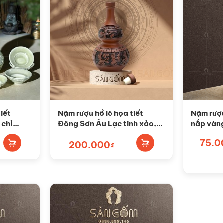
iết
Nậm rượu hồ lô họa tiết
Nậm rượu
 chỉ
Đông Sơn Âu Lạc tinh xảo,
nắp vàn
 SG-
sống động SG-NHL
Sản
75.0
200.000
₫
phẩm
này
có
nhiều
biến
thể.
Các