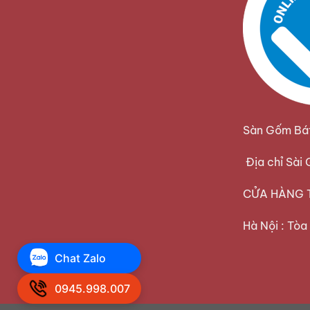
Sàn Gốm Bát 
Địa chỉ Sài
CỬA HÀNG TẠ
Hà Nội : Tò
Chat Zalo
0945.998.007