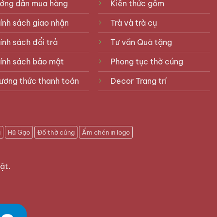
ớng dẫn mua hàng
Kiến thức gốm
ính sách giao nhận
Trà và trà cụ
ính sách đổi trả
Tư vấn Quà tặng
ính sách bảo mật
Phong tục thờ cúng
ương thức thanh toán
Decor Trang trí
u
Hũ Gạo
Đồ thờ cúng
Ấm chén in logo
ật.