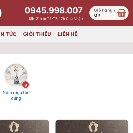
0945.998.007
Giỏ hàng /
0
₫
(8h-21h từ T2-T7; 17h Chủ Nhật)
IN TỨC
GIỚI THIỆU
LIÊN HỆ
9
Nậm rượu thờ
cúng