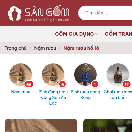
Bỏ
Tìm
qua
kiếm:
nội
dung
GỐM GIA DỤNG
GỐM TRAN
Trang chủ
/
Nậm rượu
/
Nậm rượu hồ lô
66
6
1
17
Nậm rượu
Bình đựng rượu
Bình rượu dáng
Chai rượu me
Đông Sơn Âu
Rồng
hỏa biến
Lạc