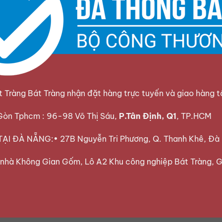
Tràng Bát Tràng nhận đặt hàng trực tuyến và giao hàng t
 Gòn Tphcm : 96-98 Võ Thị Sáu,
P.Tân Định, Q1
, TP.HCM
I ĐÀ NẴNG:• 27B Nguyễn Tri Phương, Q. Thanh Khê, Đà
a nhà Không Gian Gốm, Lô A2 Khu công nghiệp Bát Tràng, G