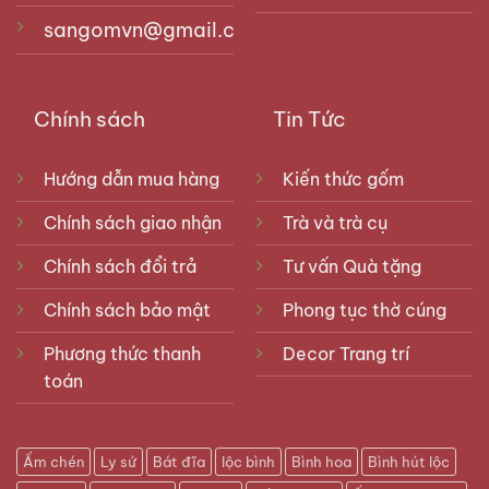
tác dụng đem lại nhiều may mắn, tài lộc và giữ gìn
sangomvn@gmail.com
của cải, tài sản của chủ nhân. Vì vậy đây là một
trong những món đồ được nhiều người mong muốn
sở hữu để trưng bày trong gia đình.
Chính sách
Tin Tức
Hướng dẫn mua hàng
Kiến thức gốm
Chính sách giao nhận
Trà và trà cụ
Chính sách đổi trả
Tư vấn Quà tặng
Chính sách bảo mật
Phong tục thờ cúng
Phương thức thanh
Decor Trang trí
toán
Ấm chén
Ly sứ
Bát đĩa
lộc bình
Bình hoa
Bình hút lộc