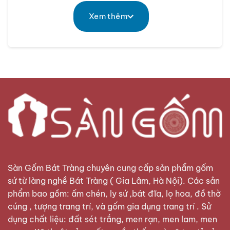
chính hãng Bát Tràng
Xem thêm
Vậy vật phẩm phong thủy này có ý nghĩa phong
thủy ra sao và nên đặt ở đâu trong gia đình là phù
hợp?
Những chia sẻ trong bài viết sau đây của
Sàn Gốm
sẽ mang đến các bạn những thông tin
thú vị về vật phẩm phong thủy này nhé!
Mai bình vẽ vàng là gì?
Mai bình vẽ vàng là sản phẩm kết hợp kỹ thuật vẽ
vàng lên mai bình tích lộc phong thủy, mang đến
vẻ đẹp sang trọng, nổi bật. Mai bình có hình dáng
tương tự như bình hút tài lộc với phần bụng phình
Sàn Gốm Bát Tràng
chuyên cung cấp sản phẩm gốm
to và thu nhỏ lại, tuy nhiên lại được thiết kế với
sứ từ làng nghề Bát Tràng ( Gia Lâm, Hà Nội). Các sản
dáng cao hơn bình hút lộc.
phẩm bao gồm: ấm chén, ly sứ ,bát đĩa, lọ hoa, đồ thờ
cúng , tượng trang trí, và gốm gia dụng trang trí . Sử
dụng chất liệu: đất sét trắng, men rạn, men lam, men