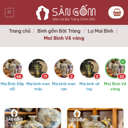
Bỏ
qua
nội
dung
Trang chủ
/
Bình gốm Bát Tràng
/
Lọ Mai Bình
/
Mai Bình Vẽ vàng
68
71
2
5
32
Mai Bình Đắp
Mai bình men
Mai bình men
Mai bình vẽ
Mai Bình Vẽ
nổi
màu
rạn
tay
vàng