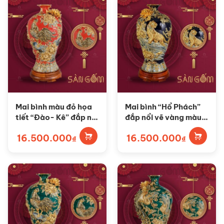
Mai bình màu đỏ họa
Mai bình “Hổ Phách”
tiết “Đào- Kê” đắp nổi
đắp nổi vẽ vàng màu
vẽ vàng SG-MB65
xanh SG-MB64
16.500.000
16.500.000
₫
₫