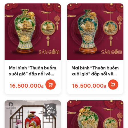
Mai bình “Thuận buồm
Mai bình “Thuận buồm
xuôi gió” đắp nổi vẽ
xuôi gió” đắp nổi vẽ
vàng màu xanh lá SG-
vàng màu xanh ngọc
16.500.000
16.500.000
MB49
SG-MB48
₫
₫