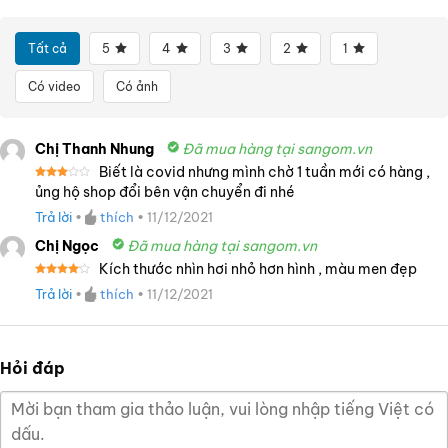
Tất cả
5
4
3
2
1
Có video
Có ảnh
Chị Thanh Nhung
Đã mua hàng tại sangom.vn
Biết là covid nhưng mình chờ 1 tuần mới có hàng ,
Được
ủng hộ shop đổi bên vận chuyển đi nhé
xếp
hạng
Trả lời
•
thích
•
11/12/2021
3
5
sao
Chị Ngọc
Đã mua hàng tại sangom.vn
Kích thước nhìn hơi nhỏ hơn hình , màu men đẹp
Được
Trả lời
•
thích
•
11/12/2021
xếp
hạng
4
5 sao
Hỏi đáp