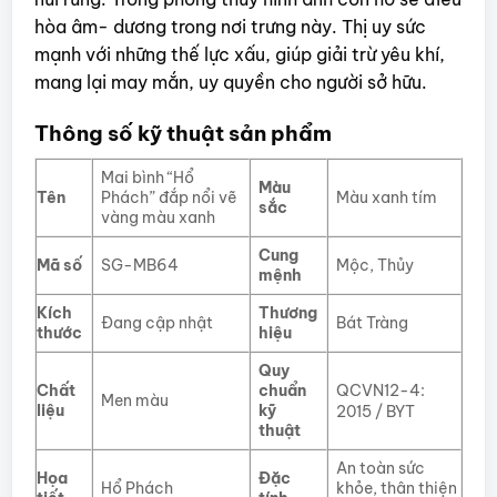
hòa âm- dương trong nơi trưng này. Thị uy sức
mạnh với những thế lực xấu, giúp giải trừ yêu khí,
mang lại may mắn, uy quyền cho người sở hữu.
Thông số kỹ thuật sản phẩm
Mai bình “Hổ
Màu
Tên
Phách” đắp nổi vẽ
Màu xanh tím
sắc
vàng màu xanh
Cung
Mã số
SG-MB64
Mộc, Thủy
mệnh
Kích
Thương
Đang cập nhật
Bát Tràng
thước
hiệu
Quy
Chất
chuẩn
QCVN12-4:
Men màu
liệu
kỹ
2015 / BYT
thuật
An toàn sức
Họa
Đặc
Hổ Phách
khỏe, thân thiện