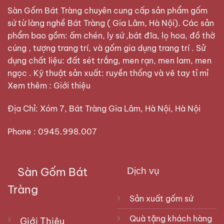
Sàn Gốm Bát Tràng
chuyên cung cấp sản phẩm gốm
sứ từ làng nghề Bát Tràng ( Gia Lâm, Hà Nội). Các sản
phẩm bao gồm: ấm chén, ly sứ ,bát đĩa, lọ hoa, đồ thờ
cúng , tượng trang trí, và gốm gia dụng trang trí . Sử
dụng chất liệu: đất sét trắng, men rạn, men lam, men
ngọc . Kỹ thuật sản xuất: ruyền thống và vẽ tay tỉ mỉ
Xem thêm :
Giới thiệu
Địa Chỉ: Xóm 7, Bát Tràng Gia Lâm, Hà Nội, Hà Nội
Phone : 0945.998.007
Sàn Gốm Bát
Dịch vụ
Tràng
Sản xuất gốm sứ
Quà tặng khách hàng
Giới Thiệu