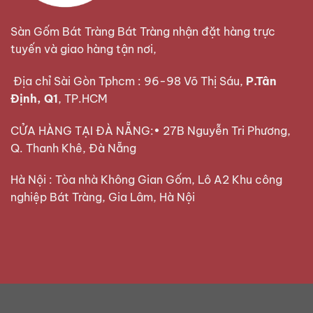
Sàn Gốm Bát Tràng Bát Tràng nhận đặt hàng trực
tuyến và giao hàng tận nơi,
Địa chỉ Sài Gòn Tphcm : 96-98 Võ Thị Sáu,
P.Tân
Định, Q1
, TP.HCM
CỬA HÀNG TẠI ĐÀ NẴNG:• 27B Nguyễn Tri Phương,
Q. Thanh Khê, Đà Nẵng
Hà Nội : Tòa nhà Không Gian Gốm, Lô A2 Khu công
nghiệp Bát Tràng, Gia Lâm, Hà Nội