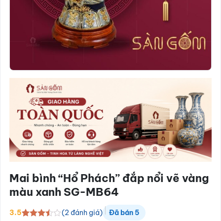
Mai bình “Hổ Phách” đắp nổi vẽ vàng
màu xanh SG-MB64
(
2
đánh giá)
3.5
Đã bán
5