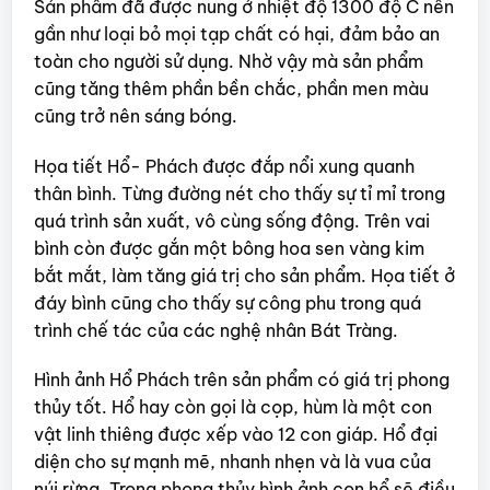
Sản phẩm đã được nung ở nhiệt độ 1300 độ C nên
gần như loại bỏ mọi tạp chất có hại, đảm bảo an
toàn cho người sử dụng. Nhờ vậy mà sản phẩm
cũng tăng thêm phần bền chắc, phần men màu
cũng trở nên sáng bóng.
Họa tiết Hổ- Phách được đắp nổi xung quanh
thân bình. Từng đường nét cho thấy sự tỉ mỉ trong
quá trình sản xuất, vô cùng sống động. Trên vai
bình còn được gắn một bông hoa sen vàng kim
bắt mắt, làm tăng giá trị cho sản phẩm. Họa tiết ở
đáy bình cũng cho thấy sự công phu trong quá
trình chế tác của các nghệ nhân Bát Tràng.
Hình ảnh Hổ Phách trên sản phẩm có giá trị phong
thủy tốt. Hổ hay còn gọi là cọp, hùm là một con
vật linh thiêng được xếp vào 12 con giáp. Hổ đại
diện cho sự mạnh mẽ, nhanh nhẹn và là vua của
núi rừng. Trong phong thủy hình ảnh con hổ sẽ điều