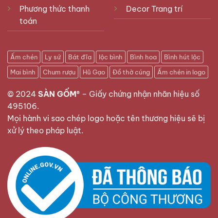
Phương thức thanh
Decor Trang trí
toán
Ấm chén
Ly sứ
Bát đĩa
lộc bình
Bình hoa
Bình hút lộc
Mai bình
Chum rượu
Hũ Gạo
Đồ thờ cúng
Ấm chén in logo
© 2024
SÀN GỐM®
–
Giấy chứng nhận nhãn hiệu số
495106
.
Mọi hành vi sao chép logo hoặc tên thương hiệu sẽ bị
xử lý theo pháp luật.