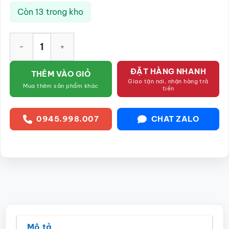
Còn 13 trong kho
Mai bình "Hổ Phách" đắp nổi vẽ vàng màu xanh SG-MB64 số l
ĐẶT HÀNG NHANH
THÊM VÀO GIỎ
Giao tận nơi, nhận hàng trả
Mua thêm sản phẩm khác
tiền
0945.998.007
CHAT ZALO
Mô tả