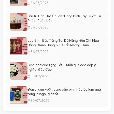
chọn
chọn
31/07/2025
có
có
thể
thể
Bài Trí Bàn Thờ Chuẩn "Đông Bình Tây Quả": Tụ
được
được
Phúc, Rước Lộc
chọn
chọn
31/07/2025
trên
trên
trang
trang
sản
sản
Lục Bình Bát Tràng Tại Đà Nẵng: Địa Chỉ Mua
Hàng Chính Hãng & Tư Vấn Phong Thủy
phẩm
phẩm
31/07/2025
Bình hoa quà tặng Tết - Món quà cao cấp ý
nghĩa, độc đáo
30/07/2025
Đơn vị sản xuất, cung cấp bình hút lộc làm quà
tặng in logo, giá tốt
30/07/2025