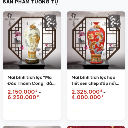
SẢN PHẨM TƯƠNG TỰ
Mai bình tích lộc “Mã
Mai bình tích lộc họa
Đáo Thành Công” đắp
tiết sen chép đắp nổi
nổi màu trắng SG-
màu đỏ SG-MB02
₫
₫
2.150.000
2.325.000
–
–
MB29
Khoảng
Khoảng
₫
₫
6.250.000
4.000.000
giá:
giá:
từ
từ
2.150.000₫
2.325.000₫
đến
đến
Chọn
Chọn
6.250.000₫
4.000.000₫
Sản
Sản
phẩm
phẩm