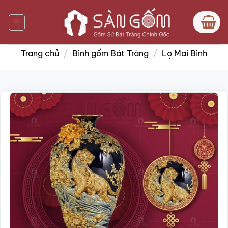
Bỏ
qua
nội
dung
Trang chủ
/
Bình gốm Bát Tràng
/
Lọ Mai Bình