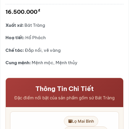
3.5
2
trên
5 dựa
₫
16.500.000
trên
đánh
giá
Xuất xứ:
Bát Tràng
Hoạ tiết:
Hổ Phách
Chế tác:
Đắp nổi, vẽ vàng
Cung mệnh:
Mệnh mộc, Mệnh thủy
Thông Tin Chi Tiết
Đặc điểm nổi bật của sản phẩm gốm sứ Bát Tràng
Lọ Mai Bình