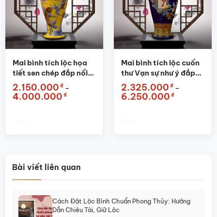
Các
Các
tùy
tùy
chọn
chọn
có
có
thể
thể
được
được
Mai bình tích lộc họa
Mai bình tích lộc cuốn
chọn
chọn
tiết sen chép đắp nổi
thư Vạn sự như ý đắp
trên
trên
màu vàng SG-MB11
nổi xanh dương SG-
₫
₫
2.150.000
2.325.000
–
–
trang
trang
MB01
Khoảng
Khoảng
₫
₫
4.000.000
6.250.000
sản
sản
giá:
giá:
từ
từ
phẩm
phẩm
2.150.000₫
2.325.000₫
đến
đến
Chọn
Chọn
4.000.000₫
6.250.000₫
Sản
Sản
phẩm
phẩm
này
này
có
có
Bài viết liên quan
nhiều
nhiều
biến
biến
thể.
thể.
Cách Đặt Lộc Bình Chuẩn Phong Thủy: Hướng
Các
Các
Dẫn Chiêu Tài, Giữ Lộc
tùy
tùy