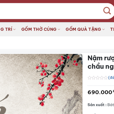
G TRÍ
GỐM THỜ CÚNG
GỐM QUÀ TẶNG
T
Nậm rượ
chầu n
(đá
Được
xếp
690.000
hạng
0.0
5
sao
Sản xuất :
Bát