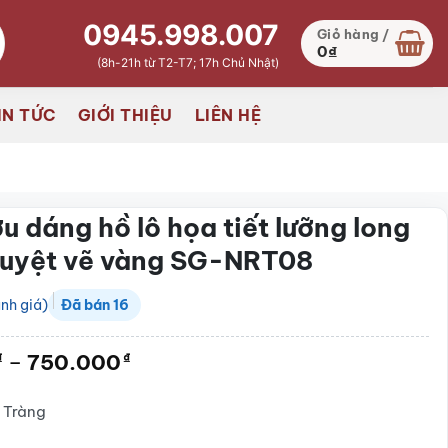
0945.998.007
Giỏ hàng /
0
₫
(8h-21h từ T2-T7; 17h Chủ Nhật)
IN TỨC
GIỚI THIỆU
LIÊN HỆ
u dáng hồ lô họa tiết lưỡng long
guyệt vẽ vàng SG-NRT08
nh giá)
Đã bán
16
Khoảng
–
750.000
₫
₫
giá:
từ
 Tràng
690.000₫
đến