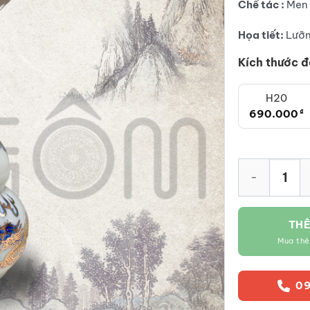
Chế tác :
Men 
Họa tiết:
Lưỡn
Kích thước đ
H20
690.000
₫
Nậm rượu dáng 
THÊ
Mua th
09