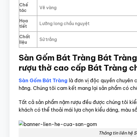
Chế
Vẽ vàng
tác
Họa
Lưỡng long chầu nguyệt
tiết
Chất
Sứ trắng
liệu
Sàn Gốm Bát Tràng Bát Tràng
rượu thờ cao cấp Bát Tràng c
Sàn Gốm Bát Tràng
là đơn vị độc quyền chuyên 
hãng. Chúng tôi cam kết mang lại sản phẩm có chấ
Tất cả sản phẩm nậm rượu đều được chúng tôi kiểm
khách có thể thoải mái lựa chọn kiểu dáng, màu sắ
Thông tin liên hệ