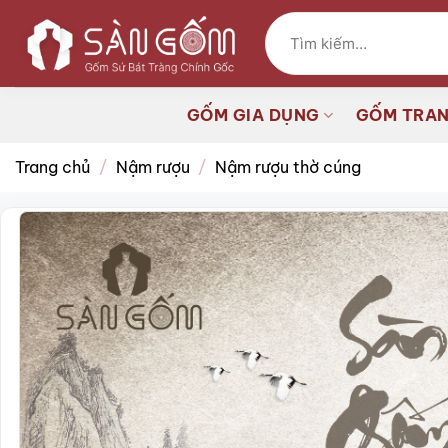
Bỏ
Tìm
qua
kiếm:
nội
dung
GỐM GIA DỤNG
GỐM TRAN
Trang chủ
/
Nậm rượu
/
Nậm rượu thờ cúng