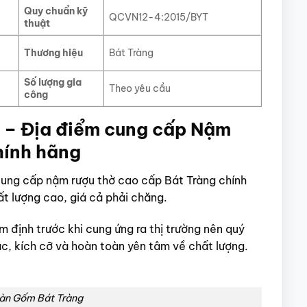
Quy chuẩn kỹ
QCVN12-4:2015/BYT
thuật
Thương hiệu
Bát Tràng
Số lượng gia
Theo yêu cầu
công
 – Địa điểm cung cấp Nậm
hính hãng
cung cấp nậm rượu thờ cao cấp Bát Tràng chính
t lượng cao, giá cả phải chăng.
 định trước khi cung ứng ra thị trường nên quý
c, kích cỡ và hoàn toàn yên tâm về chất lượng.
 Sàn Gốm Bát Tràng