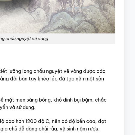
ong chầu nguyệt vẽ vàng
tiết lưỡng long chầu nguyệt vẽ vàng được các
bằng đôi bàn tay khéo léo đã tạo nên một sản
bề mặt men sáng bóng, khó dính bụi bặm, chắc
uyển và sử dụng.
độ cao hơn 1200 độ C, nên có độ bền cao, đạt
gia chủ dễ dàng chùi rửa, vệ sinh nậm rượu.