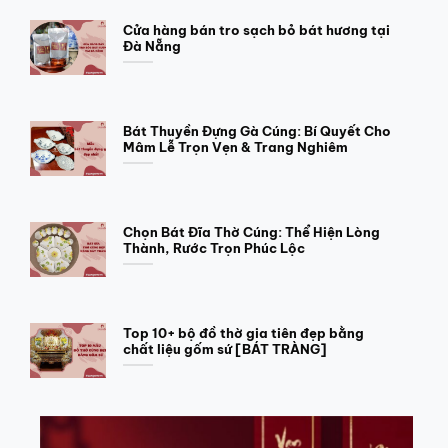
Cửa hàng bán tro sạch bỏ bát hương tại
Đà Nẵng
Bát Thuyền Đựng Gà Cúng: Bí Quyết Cho
Mâm Lễ Trọn Vẹn & Trang Nghiêm
Chọn Bát Đĩa Thờ Cúng: Thể Hiện Lòng
Thành, Rước Trọn Phúc Lộc
Top 10+ bộ đồ thờ gia tiên đẹp bằng
chất liệu gốm sứ [BÁT TRÀNG]