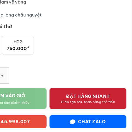
lam vẽ vàng
750.000₫
g long chầu nguyệt
ồ thờ
H23
750.000
₫
hồ lô họa tiết lưỡng long chầu nguyệt vẽ vàng SG-NRT08 số lượn
M VÀO GIỎ
ĐẶT HÀNG NHANH
Giao tận nơi, nhận hàng trả tiền
êm sản phẩm khác
45.998.007
CHAT ZALO