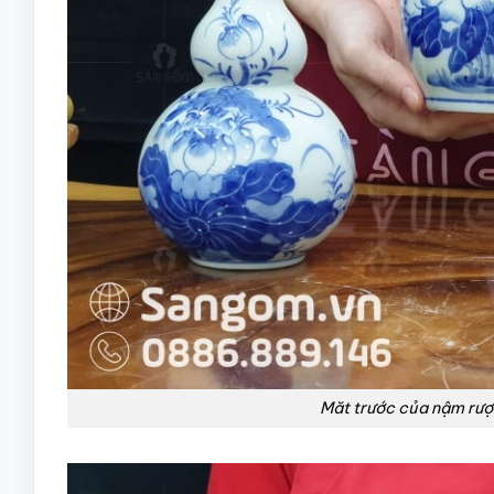
Măt trước của nậm rượ