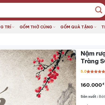
G TRÍ
GỐM THỜ CÚNG
GỐM QUÀ TẶNG
T
Nậm rượ
Tràng 
5.0
5.0
2
trên 5
dựa trên
160.000
₫
đánh giá
Sản xuất :
Bát