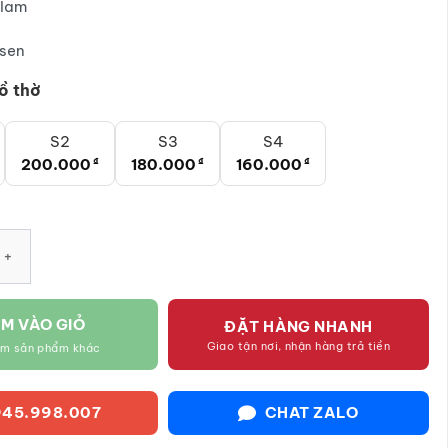
lam
280.000₫
sen
ồ thờ
S2
S3
S4
200.000
₫
180.000
₫
160.000
₫
 men lam vẽ sen Bát Tràng SG-NRT02 số lượng
M VÀO GIỎ
ĐẶT HÀNG NHANH
Giao tận nơi, nhận hàng trả tiền
êm sản phẩm khác
45.998.007
CHAT ZALO