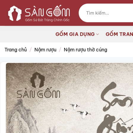
Bỏ
Tìm
qua
kiếm:
nội
dung
GỐM GIA DỤNG
GỐM TRAN
Trang chủ
/
Nậm rượu
/
Nậm rượu thờ cúng