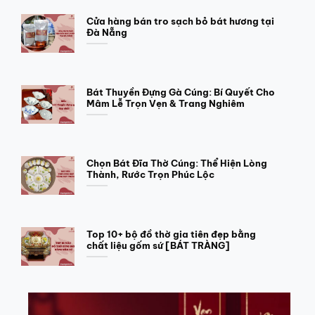
Cửa hàng bán tro sạch bỏ bát hương tại
Đà Nẵng
Bát Thuyền Đựng Gà Cúng: Bí Quyết Cho
Mâm Lễ Trọn Vẹn & Trang Nghiêm
Chọn Bát Đĩa Thờ Cúng: Thể Hiện Lòng
Thành, Rước Trọn Phúc Lộc
Top 10+ bộ đồ thờ gia tiên đẹp bằng
chất liệu gốm sứ [BÁT TRÀNG]