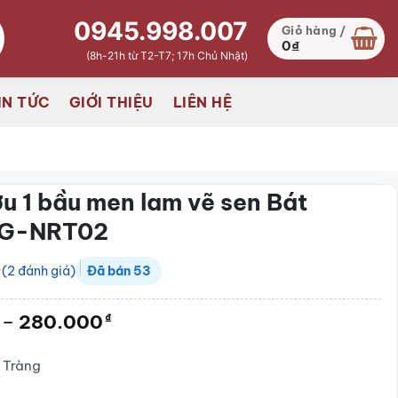
0945.998.007
Giỏ hàng /
0
₫
(8h-21h từ T2-T7; 17h Chủ Nhật)
IN TỨC
GIỚI THIỆU
LIÊN HỆ
u 1 bầu men lam vẽ sen Bát
SG-NRT02
(
2
đánh giá)
Đã bán
53
Khoảng
–
280.000
₫
giá:
từ
 Tràng
160.000₫
đến