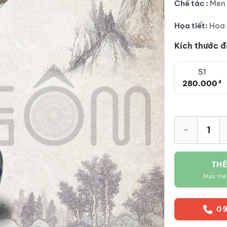
Chế tác :
Men 
Họa tiết:
Hoa 
Kích thước đ
S1
280.000
₫
Nậm rượu 1 bầu
THÊ
Mua th
09