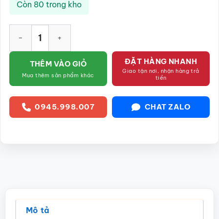
Còn 80 trong kho
Tô sâu dáng chữ V vẽ chuồn trúc SG-BT04 số lượng
ĐẶT HÀNG NHANH
THÊM VÀO GIỎ
Giao tận nơi, nhận hàng trả
Mua thêm sản phẩm khác
tiền
0945.998.007
CHAT ZALO
Mô tả