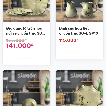
Các
tùy
chọn
có
thể
được
Đĩa dáng lá tròn hoa
Bình sữa hoạ tiết
chọn
nổi vẽ chuồn trúc SG-
chuồn trúc SG-BGV10
trên
D05
₫
₫
165.000
115.000
trang
Giá
Giá
141.000
₫
sản
gốc
hiện
phẩm
là:
tại
Thêm vào giỏ hàng
165.000₫.
là:
141.000₫.
Thêm vào giỏ hàng