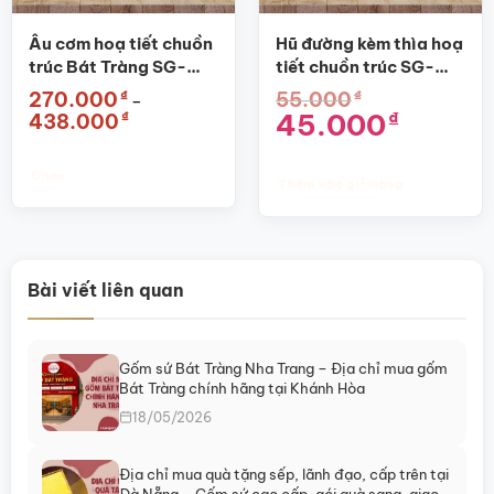
thể
được
Âu cơm hoạ tiết chuồn
Hũ đường kèm thìa hoạ
chọn
trúc Bát Tràng SG-
tiết chuồn trúc SG-
trên
BT03
BGV02
₫
₫
270.000
55.000
trang
–
Khoảng
Giá
Giá
45.000
₫
₫
438.000
sản
giá:
gốc
hiện
phẩm
từ
là:
tại
270.000₫
55.000₫.
là:
đến
45.000₫.
Chọn
Thêm vào giỏ hàng
438.000₫
Sản
phẩm
này
có
Bài viết liên quan
nhiều
biến
thể.
Các
Gốm sứ Bát Tràng Nha Trang – Địa chỉ mua gốm
tùy
Bát Tràng chính hãng tại Khánh Hòa
chọn
18/05/2026
có
thể
Địa chỉ mua quà tặng sếp, lãnh đạo, cấp trên tại
được
Đà Nẵng – Gốm sứ cao cấp, gói quà sang, giao