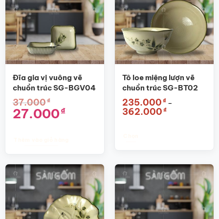
Đĩa gia vị vuông vẽ
Tô loe miệng lượn vẽ
chuồn trúc SG-BGV04
chuồn trúc SG-BT02
₫
₫
37.000
235.000
–
Giá
Giá
Khoảng
27.000
₫
₫
362.000
gốc
hiện
giá:
là:
tại
từ
37.000₫.
là:
235.000₫
27.000₫.
đến
Chọn
Thêm vào giỏ hàng
362.000₫
Sản
phẩm
này
có
nhiều
biến
thể.