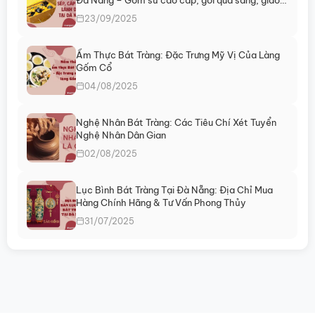
chọn
ngay
23/09/2025
trên
trang
sản
Ẩm Thực Bát Tràng: Đặc Trưng Mỹ Vị Của Làng
phẩm
Gốm Cổ
04/08/2025
Nghệ Nhân Bát Tràng: Các Tiêu Chí Xét Tuyển
Nghệ Nhân Dân Gian
02/08/2025
Lục Bình Bát Tràng Tại Đà Nẵng: Địa Chỉ Mua
Hàng Chính Hãng & Tư Vấn Phong Thủy
31/07/2025