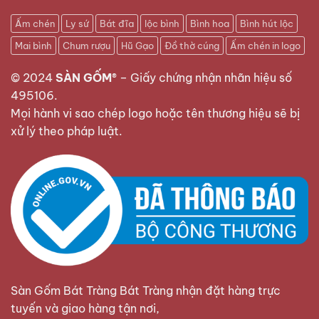
Ấm chén
Ly sứ
Bát đĩa
lộc bình
Bình hoa
Bình hút lộc
Mai bình
Chum rượu
Hũ Gạo
Đồ thờ cúng
Ấm chén in logo
© 2024
SÀN GỐM®
–
Giấy chứng nhận nhãn hiệu số
495106
.
Mọi hành vi sao chép logo hoặc tên thương hiệu sẽ bị
xử lý theo pháp luật.
Sàn Gốm Bát Tràng Bát Tràng nhận đặt hàng trực
tuyến và giao hàng tận nơi,