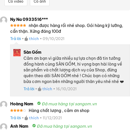
Có video
Có ảnh
Ny Na 0933516***
nhận được hàng rồi nhé shop. Gói hàng kỹ lưỡng,
Được xếp
cẩn thận. Xứng đáng 100đ
hạng
5
5
sao
Trả lời
•
thích
•
09/10/2021
Sàn Gốm
Cảm ơn bạn vì giữa nhiều sự lựa chọn đã tin tưởng
đồng hành cùng SÀN GỐM, hi vọng bạn hài lòng về
sản phẩm và chất lượng dịch vụ của Shop, đừng
quên theo dõi SÀN GỐM nhé ! Chúc bạn có những
bửa cơm ngon bên những người thân yêu nhé nhé ❤️
Trả lời
•
thích
•
16/10/2021
Hoàng Nam
Đã mua hàng tại sangom.vn
Hàng chất lượng , cảm ơn shop
Được
Trả lời
•
thích
•
11/12/2021
xếp
hạng
4
5 sao
Anh Nam
Đã mua hàng tại sangom.vn