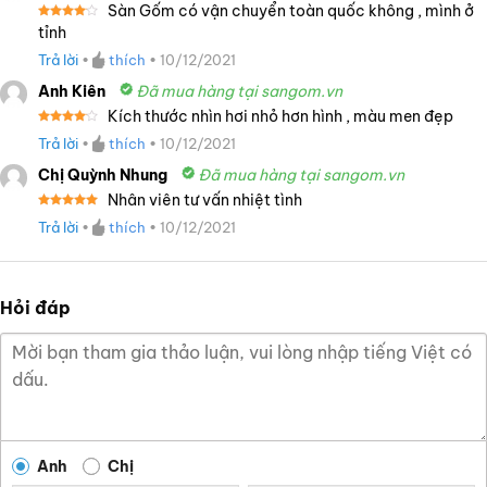
Sàn Gốm có vận chuyển toàn quốc không , mình ở
Được
tỉnh
xếp
hạng
4
Trả lời
•
thích
•
10/12/2021
5 sao
Anh Kiên
Đã mua hàng tại sangom.vn
Kích thước nhìn hơi nhỏ hơn hình , màu men đẹp
Được
Trả lời
•
thích
•
10/12/2021
xếp
hạng
4
5 sao
Chị Quỳnh Nhung
Đã mua hàng tại sangom.vn
Nhân viên tư vấn nhiệt tình
Được xếp
Trả lời
•
thích
•
10/12/2021
hạng
5
5
sao
Hỏi đáp
Anh
Chị