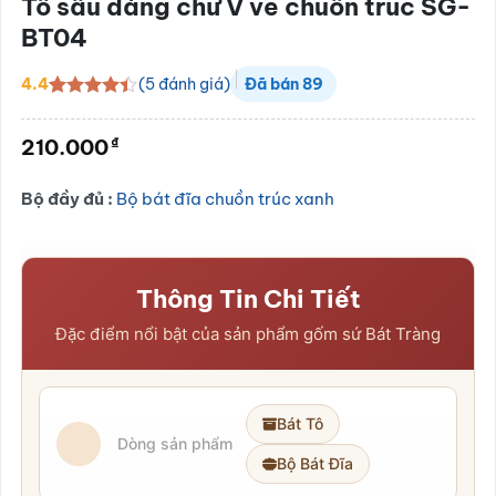
Tô sâu dáng chữ V vẽ chuồn trúc SG-
BT04
(
5
đánh giá)
4.4
Đã bán
89
4.4
5
trên 5
dựa trên
₫
210.000
đánh giá
Bộ đầy đủ :
Bộ bát đĩa chuồn trúc xanh
Thông Tin Chi Tiết
Đặc điểm nổi bật của sản phẩm gốm sứ Bát Tràng
Bát Tô
Dòng sản phẩm
Bộ Bát Đĩa