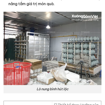
nâng tầm giá trị món quà.
Lò nung bình hút lộc
💥 Thiết kế theo ý tưởng của