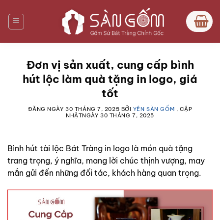
Bỏ
qua
nội
dung
Đơn vị sản xuất, cung cấp bình
hút lộc làm quà tặng in logo, giá
tốt
ĐĂNG NGÀY
30 THÁNG 7, 2025
BỞI
YÊN SÀN GỐM
, CẬP
NHẬTNGÀY
30 THÁNG 7, 2025
Bình hút tài lộc Bát Tràng in logo là món quà tặng
trang trọng, ý nghĩa, mang lời chúc thịnh vượng, may
mắn gửi đến những đối tác, khách hàng quan trọng.