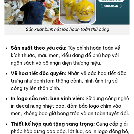
Sản xuất bình hút lộc hoàn toàn thủ công
Sản xuất theo yêu cầu:
Tùy chỉnh hoàn toàn về
kích thước, màu men, kiểu dáng để phù hợp với
ngân sách và bộ nhận diện thương hiệu.
Vẽ họa tiết độc quyền:
Nhận vẽ các họa tiết đặc
trưng như danh lam thắng cảnh, hình ảnh trụ sở
công ty lên thân bình.
In logo sắc nét, bền vĩnh viễn:
Sử dụng công nghệ
in decal nung nhiệt cao, đảm bảo logo chìm vào
men, không bao giờ bong tróc và an toàn tuyệt đối.
Thiết kế hộp quà tặng sang trọng:
Cung cấp giải
pháp hộp đựng cao cấp, lót lụa, có in logo đồng bộ,