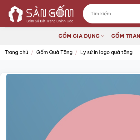
Bỏ
Tìm
qua
kiếm:
nội
dung
GỐM GIA DỤNG
GỐM TRAN
Trang chủ
/
Gốm Quà Tặng
/
Ly sứ in logo quà tặng