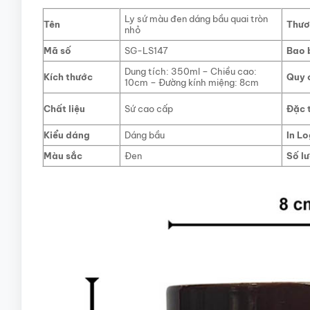
Ly sứ màu đen dáng bầu quai tròn
Tên
T
h
ươ
nhỏ
Mã số
SG-LS147
Bao 
Dung tích: 350ml – Chiều cao:
Kích thước
Quy 
10cm – Đường kính miệng: 8cm
Chất liệu
Sứ cao cấp
Đặc 
Kiểu dáng
Dáng bầu
In L
Màu sắc
Đen
Số l