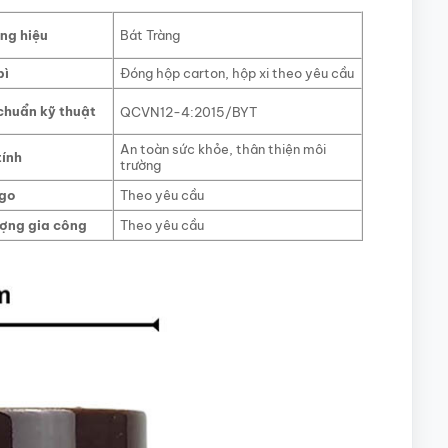
ng hiệu
Bát Tràng
bì
Đóng hộp carton, hộp xi theo yêu cầu
chuẩn kỹ thuật
QCVN12-4:2015/BYT
An toàn sức khỏe, thân thiện môi
tính
trường
ogo
Theo yêu cầu
ượng gia cô
ng
Theo yêu cầu