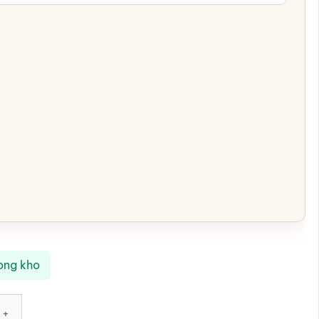
ong kho
dáng bầu quai tròn nhỏ SG-LS147 số lượng