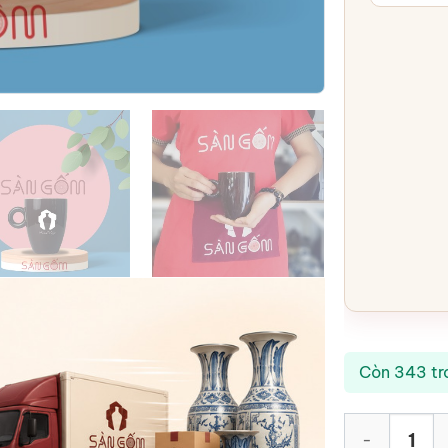
Còn 343 tr
Ly sứ màu đen 