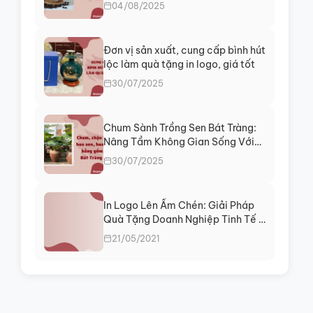
04/08/2025
Đơn vị sản xuất, cung cấp bình hút
lộc làm quà tặng in logo, giá tốt
30/07/2025
Chum Sành Trồng Sen Bát Tràng:
Nâng Tầm Không Gian Sống Với
Vẻ Đẹp Thanh Tịnh
30/07/2025
In Logo Lên Ấm Chén: Giải Pháp
Quà Tặng Doanh Nghiệp Tinh Tế &
Hiệu Quả
21/05/2021