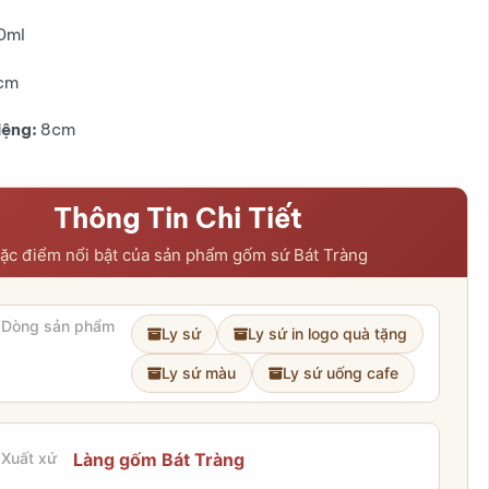
0ml
cm
iệng:
8cm
Thông Tin Chi Tiết
ặc điểm nổi bật của sản phẩm gốm sứ Bát Tràng
Dòng sản phẩm
Ly sứ
Ly sứ in logo quà tặng
Ly sứ màu
Ly sứ uống cafe
Xuất xứ
Làng gốm Bát Tràng