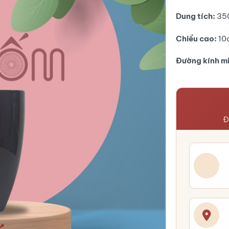
Dung tích:
35
Chiều cao:
10
Đường kính m
Đ