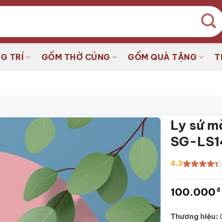
G TRÍ
GỐM THỜ CÚNG
GỐM QUÀ TẶNG
T
Ly sứ m
SG-LS1
4.3
4.3
4
trên 5
dựa trên
100.000
₫
đánh giá
Thương hiệu: