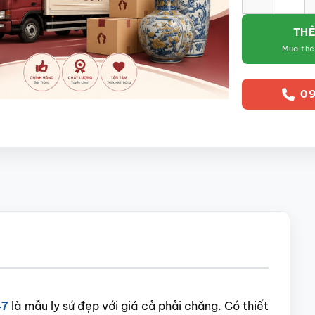
THÊ
Mua th
09
47
là mẫu ly sứ đẹp với giá cả phải chăng. Có thiết