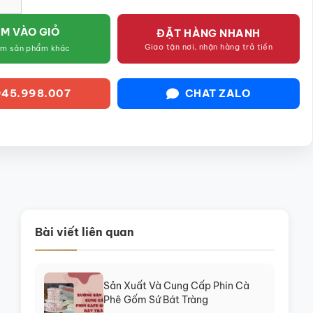
M VÀO GIỎ
ĐẶT HÀNG NHANH
Giao tận nơi, nhận hàng trả tiền
êm sản phẩm khác
45.998.007
CHAT ZALO
Bài viết liên quan
Sản Xuất Và Cung Cấp Phin Cà
Phê Gốm Sứ Bát Tràng