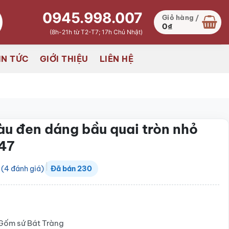
0945.998.007
Giỏ hàng /
0
₫
(8h-21h từ T2-T7; 17h Chủ Nhật)
IN TỨC
GIỚI THIỆU
LIÊN HỆ
àu đen dáng bầu quai tròn nhỏ
47
(
4
đánh giá)
Đã bán
230
Gốm sứ Bát Tràng