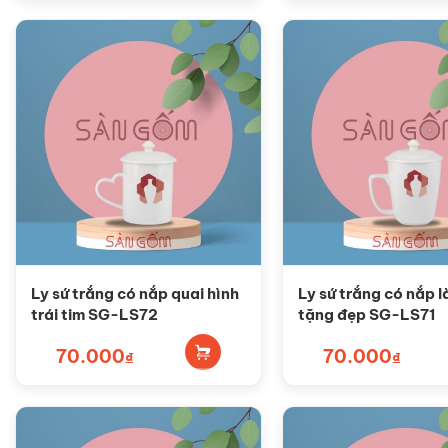
Ly sứ trắng có nắp quai hình
Ly sứ trắng có nắp 
trái tim SG-LS72
tặng đẹp SG-LS71
70.000
70.000
₫
₫