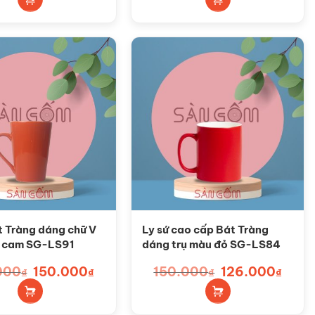
150.000₫.
là:
165.000₫.
là:
126.000₫.
150.00
t Tràng dáng chữ V
Ly sứ cao cấp Bát Tràng
 cam SG-LS91
dáng trụ màu đỏ SG-LS84
000
Giá
150.000
Giá
150.000
Giá
126.000
Giá
₫
₫
₫
₫
gốc
hiện
gốc
hiện
là:
tại
là:
tại
165.000₫.
là:
150.000₫.
là:
150.000₫.
126.00