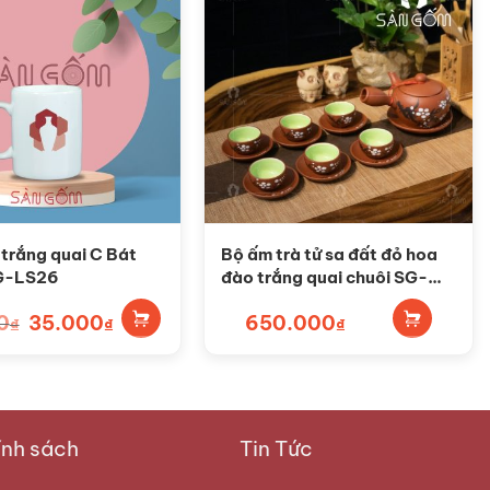
ụ trắng quai C Bát
Bộ ấm trà tử sa đất đỏ hoa
G-LS26
đào trắng quai chuôi SG-
AC70
0
Giá
35.000
Giá
650.000
₫
₫
₫
gốc
hiện
là:
tại
50.000₫.
là:
35.000₫.
nh sách
Tin Tức