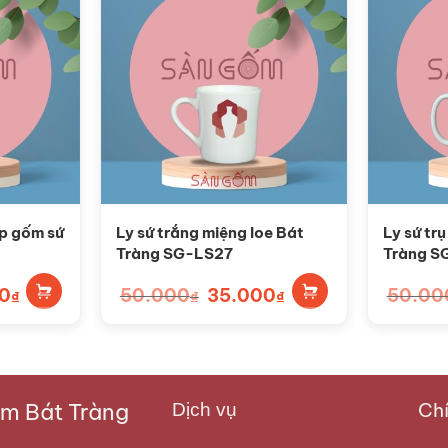
ẹp gốm sứ
Ly sứ trắng miệng loe Bát
Ly sứ tr
Tràng SG-LS27
Tràng S
0
Giá
50.000
Giá
35.000
Giá
50.00
₫
₫
₫
hiện
gốc
hiện
tại
là:
tại
.
là:
50.000₫.
là:
40.000₫.
35.000₫.
 Bát Tràng
Chí
Dịch vụ