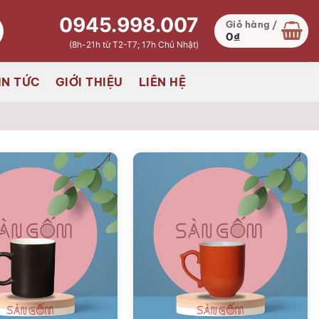
0945.998.007
Giỏ hàng /
0
₫
(8h-21h từ T2-T7; 17h Chủ Nhật)
IN TỨC
GIỚI THIỆU
LIÊN HỆ