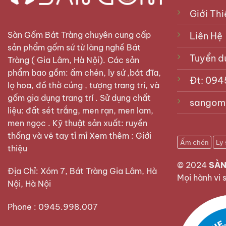
Giới Thi
Sàn Gốm Bát Tràng
chuyên cung cấp
Liên Hệ
sản phẩm gốm sứ từ làng nghề Bát
Tuyển d
Tràng ( Gia Lâm, Hà Nội). Các sản
phẩm bao gồm: ấm chén, ly sứ ,bát đĩa,
Đt: 094
lọ hoa, đồ thờ cúng , tượng trang trí, và
gốm gia dụng trang trí . Sử dụng chất
sangom
liệu: đất sét trắng, men rạn, men lam,
men ngọc . Kỹ thuật sản xuất: ruyền
thống và vẽ tay tỉ mỉ Xem thêm :
Giới
Ấm chén
Ly 
thiệu
© 2024
SÀN
Địa Chỉ: Xóm 7, Bát Tràng Gia Lâm, Hà
Mọi hành vi 
Nội, Hà Nội
Phone : 0945.998.007