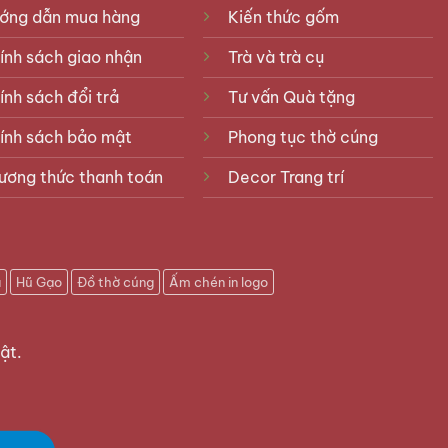
ớng dẫn mua hàng
Kiến thức gốm
ính sách giao nhận
Trà và trà cụ
ính sách đổi trả
Tư vấn Quà tặng
ính sách bảo mật
Phong tục thờ cúng
ương thức thanh toán
Decor Trang trí
u
Hũ Gạo
Đồ thờ cúng
Ấm chén in logo
ật.