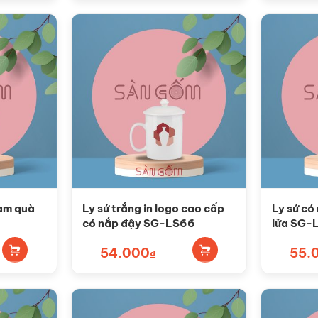
làm quà
Ly sứ trắng in logo cao cấp
Ly sứ có
có nắp đậy SG-LS66
lửa SG-
54.000
55.
₫