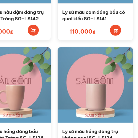
u nâu đậm dáng trụ
Ly sứ màu cam dáng bầu có
t Tràng SG-LS142
quai kiểu SG-LS141
.000
110.000
₫
₫
àu hồng dáng bầu
Ly sứ màu hồng dáng trụ
Bát Tràng SG-LS126
không quai SG-LS124