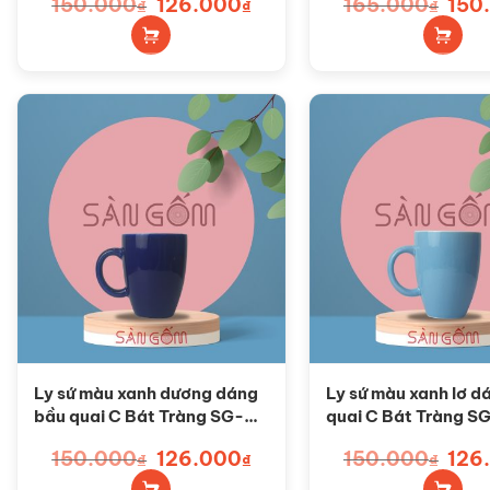
150.000
Giá
126.000
Giá
165.000
Giá
150
₫
₫
₫
gốc
hiện
gốc
là:
tại
là:
150.000₫.
là:
165.0
126.000₫.
Ly sứ màu xanh dương dáng
Ly sứ màu xanh lơ d
bầu quai C Bát Tràng SG-
quai C Bát Tràng S
LS110
150.000
Giá
126.000
Giá
150.000
Giá
126
₫
₫
₫
gốc
hiện
gốc
là:
tại
là: