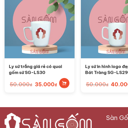
Ly sứ trắng giá rẻ có quai
Ly sứ in hình logo đ
gốm sứ SG-LS30
Bát Tràng SG-LS29
50.000
Giá
35.000
Giá
50.000
Giá
40.00
₫
₫
₫
gốc
hiện
gốc
là:
tại
là:
50.000₫.
là:
50.000₫
35.000₫.
Sàn Gốm