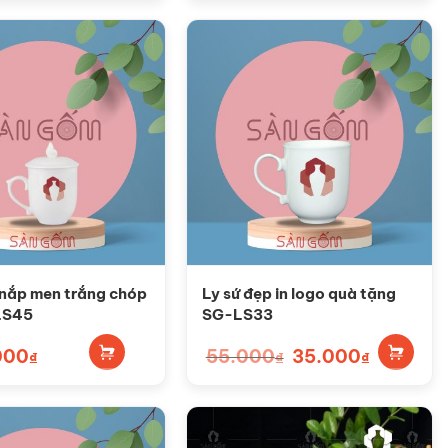
 nắp men trắng chóp
Ly sứ đẹp in logo quà tặng
LS45
SG-LS33
000
55.000
Giá
35.000
Giá
₫
₫
₫
gốc
hiện
là:
tại
55.000₫.
là:
35.000₫.