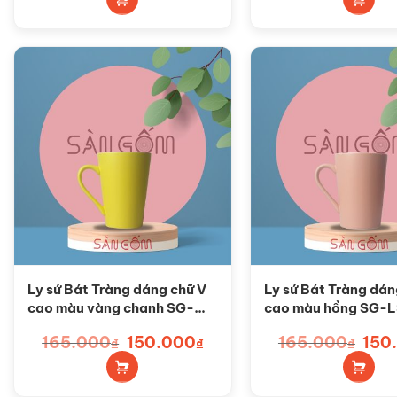
150.000₫.
là:
150.0
126.000₫.
Ly sứ Bát Tràng dáng chữ V
Ly sứ Bát Tràng dán
cao màu vàng chanh SG-
cao màu hồng SG-
LS97
165.000
Giá
150.000
Giá
165.000
Giá
150
₫
₫
₫
gốc
hiện
gốc
là:
tại
là:
165.000₫.
là:
165.0
150.000₫.