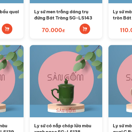
 bầu quai
Ly sứ men trắng dáng trụ
Ly sứ mà
đứng Bát Tràng SG-LS143
tròn Bá
70.000
110
₫
 màu
Ly sứ có nắp chóp lửa màu
Ly sứ m
-LS139
xanh ngọc SG-LS138
quai C 