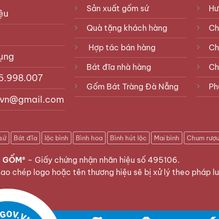
Sản xuất gốm sứ
Hư
ệu
Quà tặng khách hàng
Ch
Hợp tác bán hàng
Ch
ụng
Bát đĩa nhà hàng
Ch
5.998.007
Gốm Bát Tràng Đà Nẵng
Ph
vn@gmail.com
sứ
Bát đĩa
lộc bình
Bình hoa
Bình hút lộc
Mai bình
Chum rượ
 GỐM®
–
Giấy chứng nhận nhãn hiệu số 495106
.
sao chép logo hoặc tên thương hiệu sẽ bị xử lý theo pháp lu