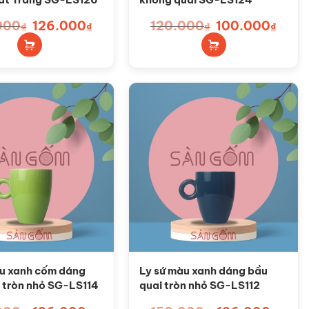
000
Giá
126.000
Giá
120.000
Giá
100.000
Giá
₫
₫
₫
₫
gốc
hiện
gốc
hiện
là:
tại
là:
tại
150.000₫.
là:
120.000₫.
là:
126.000₫.
100.00
àu xanh cốm dáng
Ly sứ màu xanh dáng bầu
 tròn nhỏ SG-LS114
quai tròn nhỏ SG-LS112