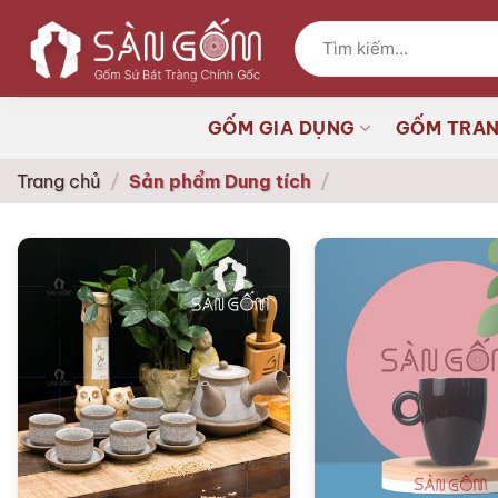
Bỏ
Tìm
qua
kiếm:
nội
dung
GỐM GIA DỤNG
GỐM TRAN
Trang chủ
/
Sản phẩm Dung tích
/