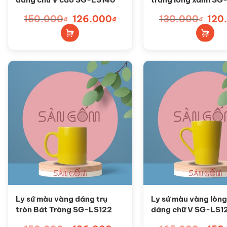
150.000
Giá
126.000
Giá
130.000
Giá
120
₫
₫
₫
gốc
hiện
gốc
là:
tại
là:
150.000₫.
là:
130.0
126.000₫.
Ly sứ màu vàng dáng trụ
Ly sứ màu vàng lòng
tròn Bát Tràng SG-LS122
dáng chữ V SG-LS1