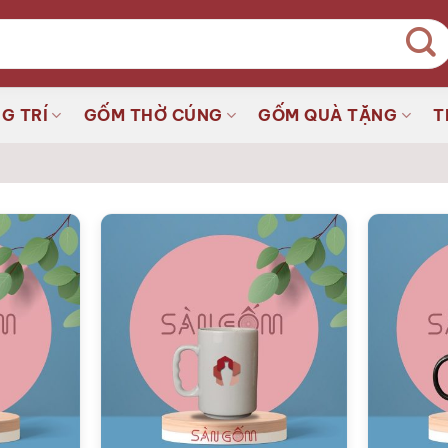
G TRÍ
GỐM THỜ CÚNG
GỐM QUÀ TẶNG
T