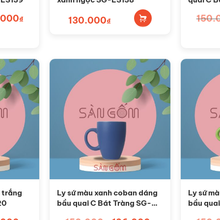
.000
Giá
150.
₫
130.000
₫
hiện
tại
00₫.
là:
120.000₫.
 trắng
Ly sứ màu xanh coban dáng
Ly sứ m
20
bầu quai C Bát Tràng SG-
bầu quai
LS116