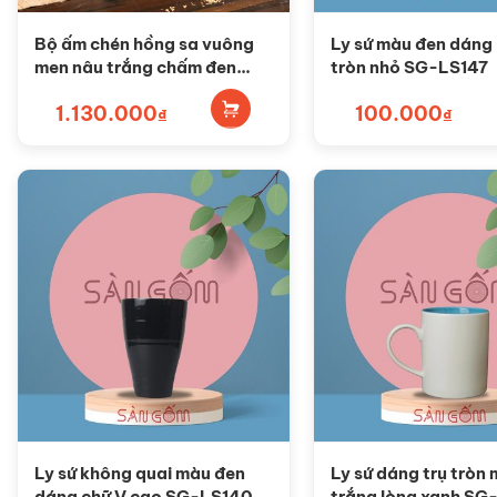
Bộ ấm chén hồng sa vuông
Ly sứ màu đen dáng
men nâu trắng chấm đen
tròn nhỏ SG-LS147
SG-AC220
1.130.000
100.000
₫
₫
Ly sứ không quai màu đen
Ly sứ dáng trụ tròn
dáng chữ V cao SG-LS140
trắng lòng xanh SG