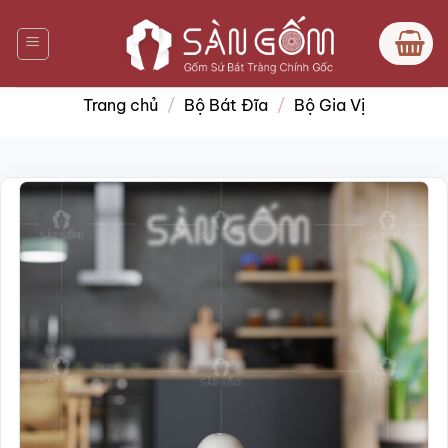
Bỏ
qua
nội
dung
Trang chủ
/
Bộ Bát Đĩa
/
Bộ Gia Vị