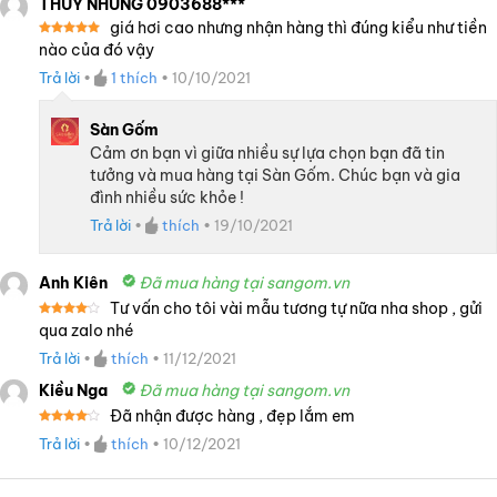
THÙY NHUNG 0903688***
giá hơi cao nhưng nhận hàng thì đúng kiểu như tiền
Được xếp
nào của đó vậy
hạng
5
5
sao
Trả lời
•
1
thích
•
10/10/2021
Sàn Gốm
Cảm ơn bạn vì giữa nhiều sự lựa chọn bạn đã tin
tưởng và mua hàng tại Sàn Gốm. Chúc bạn và gia
đình nhiều sức khỏe !
Trả lời
•
thích
•
19/10/2021
Anh Kiên
Đã mua hàng tại sangom.vn
Tư vấn cho tôi vài mẫu tương tự nữa nha shop , gửi
Được
qua zalo nhé
xếp
hạng
4
Trả lời
•
thích
•
11/12/2021
5 sao
Kiều Nga
Đã mua hàng tại sangom.vn
Đã nhận được hàng , đẹp lắm em
Được
Trả lời
•
thích
•
10/12/2021
xếp
hạng
4
5 sao