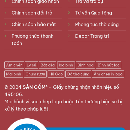
Chính sách giao nhận
Trà và trà cụ
Chính sách đổi trả
Tư vấn Quà tặng
Chính sách bảo mật
Phong tục thờ cúng
Phương thức thanh
Decor Trang trí
toán
Ấm chén
Ly sứ
Bát đĩa
lộc bình
Bình hoa
Bình hút lộc
Mai bình
Chum rượu
Hũ Gạo
Đồ thờ cúng
Ấm chén in logo
© 2024
SÀN GỐM®
–
Giấy chứng nhận nhãn hiệu số
495106
.
Mọi hành vi sao chép logo hoặc tên thương hiệu sẽ bị
xử lý theo pháp luật.