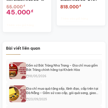
trên
BGV02
₫
₫
55.000
818.000
trang
Giá
Giá
45.000
₫
sản
gốc
hiện
phẩm
là:
tại
Thêm vào giỏ hàng
55.000₫.
là:
45.000₫.
Thêm vào giỏ hàng
Bài viết liên quan
Gốm sứ Bát Tràng Nha Trang – Địa chỉ mua gốm
Bát Tràng chính hãng tại Khánh Hòa
18/05/2026
Địa chỉ mua quà tặng sếp, lãnh đạo, cấp trên tại
Đà Nẵng – Gốm sứ cao cấp, gói quà sang, giao
ngay
23/09/2025