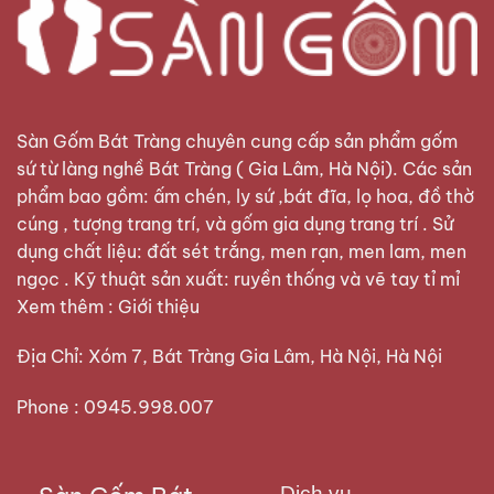
Sàn Gốm Bát Tràng
chuyên cung cấp sản phẩm gốm
sứ từ làng nghề Bát Tràng ( Gia Lâm, Hà Nội). Các sản
phẩm bao gồm: ấm chén, ly sứ ,bát đĩa, lọ hoa, đồ thờ
cúng , tượng trang trí, và gốm gia dụng trang trí . Sử
dụng chất liệu: đất sét trắng, men rạn, men lam, men
ngọc . Kỹ thuật sản xuất: ruyền thống và vẽ tay tỉ mỉ
Xem thêm :
Giới thiệu
Địa Chỉ: Xóm 7, Bát Tràng Gia Lâm, Hà Nội, Hà Nội
Phone : 0945.998.007
Dịch vụ