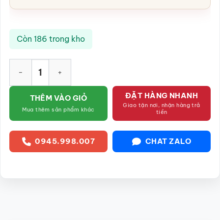
Còn 186 trong kho
Lọ rắc tiêu men gấm hoa đào Bát Tràng SG-BGV50 số lượng
ĐẶT HÀNG NHANH
THÊM VÀO GIỎ
Giao tận nơi, nhận hàng trả
Mua thêm sản phẩm khác
tiền
0945.998.007
CHAT ZALO