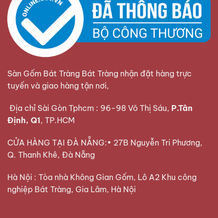
Sàn Gốm Bát Tràng Bát Tràng nhận đặt hàng trực
tuyến và giao hàng tận nơi,
Địa chỉ Sài Gòn Tphcm : 96-98 Võ Thị Sáu,
P.Tân
Định, Q1
, TP.HCM
CỬA HÀNG TẠI ĐÀ NẴNG:• 27B Nguyễn Tri Phương,
Q. Thanh Khê, Đà Nẵng
Hà Nội : Tòa nhà Không Gian Gốm, Lô A2 Khu công
nghiệp Bát Tràng, Gia Lâm, Hà Nội