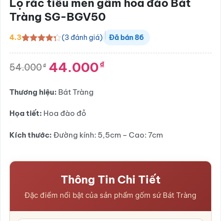
Lọ rắc tiêu men gấm hoa đào Bát
Tràng SG-BGV50
(
3
đánh giá)
4.3
Đã bán
86
4.3
3
trên 5
dựa trên
44.000
₫
đánh giá
54.000
₫
Giá
Giá
gốc
hiện
là:
tại
Thương hiệu:
Bát Tràng
54.000₫.
là:
44.000₫.
Họa tiết:
Hoa đào đỏ
Kích thước:
Đường kính: 5,5cm – Cao: 7cm
Thông Tin Chi Tiết
Đặc điểm nổi bật của sản phẩm gốm sứ Bát Tràng