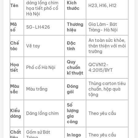
dáng lồng chim
Kích
Tên
H23, H16, H12
họa tiết phố cổ
thước
Hà Nội
Mã
Thương
Gia Lâm- Bát
SG-LH426
số
hiệu
Tràng- Hà Nội
An toàn sức khỏe,
Chế
Đặc
Vẽ tay
thân thiện với môi
tác
tính
trường
Quy
Họa
QCVN12-
Phố cổ Hà Nội
chuẩn
tiết
4:2015/BYT
kĩ thuật
Thùng carton tiêu
Màu
Đóng
Màu trắng
chuẩn, hộp quà
sắc
gói
tặng
Số
Kiểu
lượng
Dáng lồng chim
Theo yêu cầu
dáng
gia
công
Chất
Gốm sứ Bát
In logo
Theo yêu cầu
liệu
Tràng