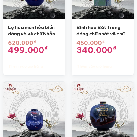
Lọ hoa men hỏa biến
Bình hoa Bát Tràng
dáng vò vẽ chữ Nhẫn
dáng chữ nhật vẽ chữ
SG-BH01
Thành SG-BH14
₫
₫
620.000
450.000
Giá
Giá
Giá
Giá
499.000
340.000
₫
₫
gốc
hiện
gốc
hiện
là:
tại
là:
tại
620.000₫.
là:
450.000₫.
là:
499.000₫.
340.000₫
Thêm vào giỏ hàng
Thêm vào giỏ hàng