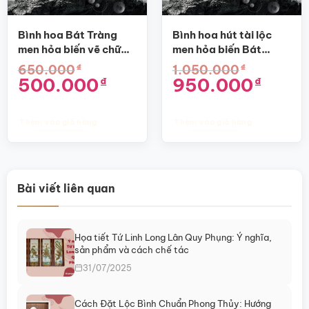
Bình hoa Bát Tràng
Bình hoa hút tài lộc
men hỏa biến vẽ chữ
men hỏa biến Bát
Nhân SG-BH10
Tràng vẽ chữ Nhẫn SG-
₫
₫
650.000
1.050.000
BH20
Giá
Giá
Giá
Giá
500.000
950.000
₫
₫
gốc
hiện
gốc
hiện
là:
tại
là:
tại
650.000₫.
là:
1.050.000₫.
là:
500.000₫.
950.000₫
Thêm vào giỏ hàng
Thêm vào giỏ hàng
Bài viết liên quan
Họa tiết Tứ Linh Long Lân Quy Phụng: Ý nghĩa,
sản phẩm và cách chế tác
31/07/2025
Cách Đặt Lộc Bình Chuẩn Phong Thủy: Hướng