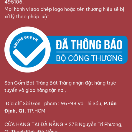
495106
.
Mọi hành vi sao chép logo hoặc tên thương hiệu sẽ bị
xử lý theo pháp luật.
Sàn Gốm Bát Tràng Bát Tràng nhận đặt hàng trực
tuyến và giao hàng tận nơi,
Địa chỉ Sài Gòn Tphcm : 96-98 Võ Thị Sáu,
P.Tân
Định, Q1
, TP.HCM
CỬA HÀNG TẠI ĐÀ NẴNG:• 27B Nguyễn Tri Phương,
Q. Thanh Khê, Đà Nẵng