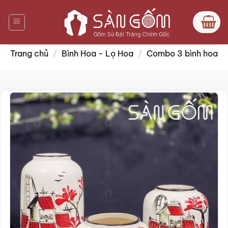
Bỏ
qua
nội
dung
Trang chủ
/
Bình Hoa - Lọ Hoa
/
Combo 3 bình hoa