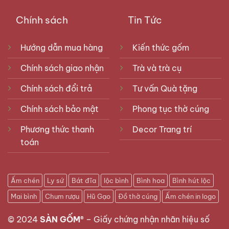
Chính sách
Tin Tức
Hướng dẫn mua hàng
Kiến thức gốm
Chính sách giao nhận
Trà và trà cụ
Chính sách đổi trả
Tư vấn Quà tặng
Chính sách bảo mật
Phong tục thờ cúng
Phương thức thanh
Decor Trang trí
toán
Ấm chén
Ly sứ
Bát đĩa
lộc bình
Bình hoa
Bình hút lộc
Mai bình
Chum rượu
Hũ Gạo
Đồ thờ cúng
Ấm chén in logo
© 2024
SÀN GỐM®
–
Giấy chứng nhận nhãn hiệu số