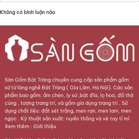
Không có bình luận nào
Sàn Gốm Bát Tràng
chuyên cung cấp sản phẩm gốm
sứ từ làng nghề Bát Tràng ( Gia Lâm, Hà Nội). Các sản
phẩm bao gồm: ấm chén, ly sứ ,bát đĩa, lọ hoa, đồ thờ
cúng , tượng trang trí, và gốm gia dụng trang trí . Sử
dụng chất liệu: đất sét trắng, men rạn, men lam, men
ngọc . Kỹ thuật sản xuất: ruyền thống và vẽ tay tỉ mỉ
Xem thêm :
Giới thiệu