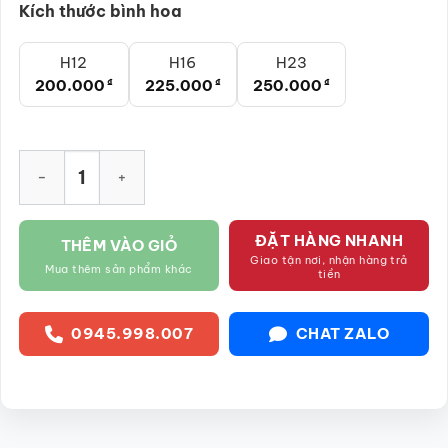
Kích thước bình hoa
H12
H16
H23
200.000
₫
225.000
₫
250.000
₫
Bộ bình hoa dáng lồng chim họa tiết phố cổ Hà Nội SG-LH426
ĐẶT HÀNG NHANH
THÊM VÀO GIỎ
Giao tận nơi, nhận hàng trả
Mua thêm sản phẩm khác
tiền
0945.998.007
CHAT ZALO