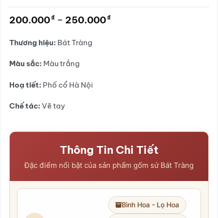
Được
xếp
Khoảng
₫
₫
200.000
–
250.000
hạng
giá:
0.0
5
từ
Thương hiệu:
Bát Tràng
sao
200.000₫
đến
Màu sắc:
Màu trắng
250.000₫
Hoạ tiết:
Phố cổ Hà Nội
Chế tác:
Vẽ tay
Thông Tin Chi Tiết
Đặc điểm nổi bật của sản phẩm gốm sứ Bát Tràng
Bình Hoa - Lọ Hoa