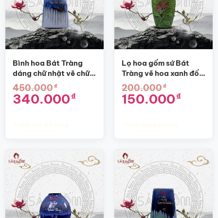
Bình hoa Bát Tràng
Lọ hoa gốm sứ Bát
dáng chữ nhật vẽ chữ
Tràng vẽ hoa xanh đốm
Tâm SG-BH13
dáng bom SG-BH58
₫
₫
450.000
200.000
Giá
Giá
Giá
Giá
340.000
150.000
₫
₫
gốc
hiện
gốc
hiện
là:
tại
là:
tại
450.000₫.
là:
200.000₫.
là:
340.000₫.
150.000₫.
Thêm vào giỏ hàng
Thêm vào giỏ hàng