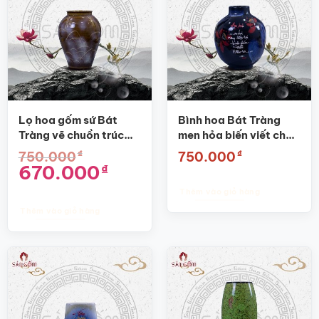
Lọ hoa gốm sứ Bát
Bình hoa Bát Tràng
Tràng vẽ chuồn trúc
men hỏa biến viết chữ
SG-BH66
An vui SG-BH11
₫
₫
750.000
750.000
Giá
Giá
670.000
₫
gốc
hiện
là:
tại
Thêm vào giỏ hàng
750.000₫.
là:
670.000₫.
Thêm vào giỏ hàng