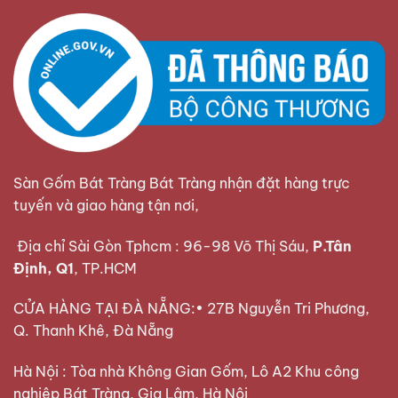
Sàn Gốm Bát Tràng Bát Tràng nhận đặt hàng trực
tuyến và giao hàng tận nơi,
Địa chỉ Sài Gòn Tphcm : 96-98 Võ Thị Sáu,
P.Tân
Định, Q1
, TP.HCM
CỬA HÀNG TẠI ĐÀ NẴNG:• 27B Nguyễn Tri Phương,
Q. Thanh Khê, Đà Nẵng
Hà Nội : Tòa nhà Không Gian Gốm, Lô A2 Khu công
nghiệp Bát Tràng, Gia Lâm, Hà Nội