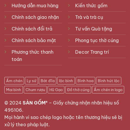
Hướng dẫn mua hàng
Kiến thức gốm
Chính sách giao nhận
Trà và trà cụ
Chính sách đổi trả
Tư vấn Quà tặng
Chính sách bảo mật
Phong tục thờ cúng
Phương thức thanh
Decor Trang trí
toán
Ấm chén
Ly sứ
Bát đĩa
lộc bình
Bình hoa
Bình hút lộc
Mai bình
Chum rượu
Hũ Gạo
Đồ thờ cúng
Ấm chén in logo
© 2024
SÀN GỐM®
–
Giấy chứng nhận nhãn hiệu số
495106
.
Mọi hành vi sao chép logo hoặc tên thương hiệu sẽ bị
xử lý theo pháp luật.