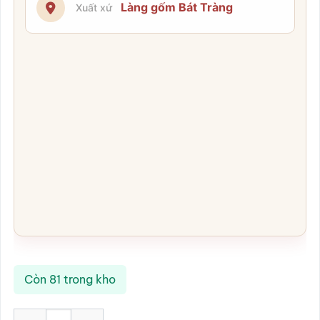
Làng gốm Bát Tràng
Xuất xứ
Còn 81 trong kho
Lọ hoa gốm sứ Bát Tràng vẽ hoa xanh đốm dáng bom SG-BH58