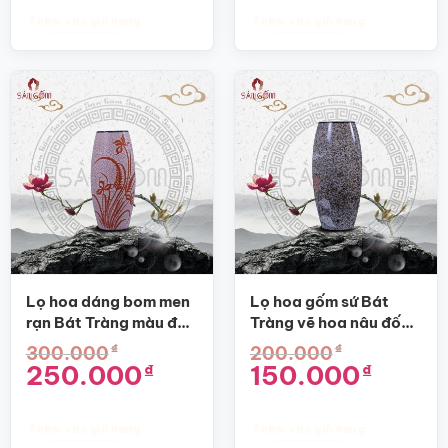
Thêm vào giỏ hàng
Thêm vào giỏ hàng
Lọ hoa dáng bom men
Lọ hoa gốm sứ Bát
rạn Bát Tràng màu đỏ
Tràng vẽ hoa nâu đốm
SG-BH65
dáng bom SG-BH59
₫
₫
300.000
200.000
Giá
Giá
Giá
Giá
250.000
150.000
₫
₫
gốc
hiện
gốc
hiện
là:
tại
là:
tại
300.000₫.
là:
200.000₫.
là:
250.000₫.
150.000₫.
Thêm vào giỏ hàng
Thêm vào giỏ hàng