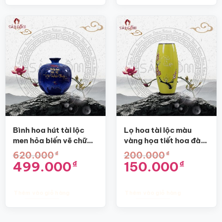
Bình hoa hút tài lộc
Lọ hoa tài lộc màu
men hỏa biến vẽ chữ
vàng họa tiết hoa đào
Nhân SG-BH03
dáng bom SG-BH57
₫
₫
620.000
200.000
Giá
Giá
Giá
Giá
499.000
150.000
₫
₫
gốc
hiện
gốc
hiện
là:
tại
là:
tại
620.000₫.
là:
200.000₫.
là:
499.000₫.
150.000₫.
Thêm vào giỏ hàng
Thêm vào giỏ hàng