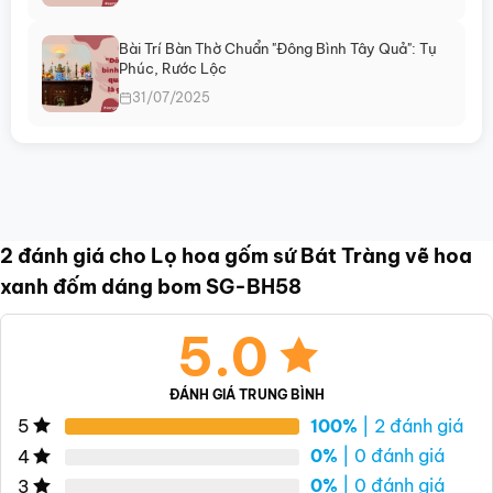
Bài Trí Bàn Thờ Chuẩn "Đông Bình Tây Quả": Tụ
Phúc, Rước Lộc
31/07/2025
2 đánh giá cho
Lọ hoa gốm sứ Bát Tràng vẽ hoa
xanh đốm dáng bom SG-BH58
5.0
ĐÁNH GIÁ TRUNG BÌNH
100%
| 2 đánh giá
5
0%
| 0 đánh giá
4
0%
| 0 đánh giá
3