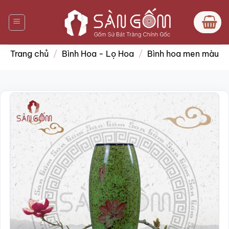
Bỏ
qua
nội
dung
Trang chủ
/
Bình Hoa - Lọ Hoa
/
Bình hoa men màu