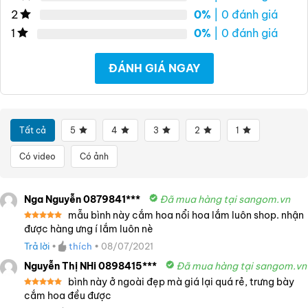
0%
| 0 đánh giá
2
0%
| 0 đánh giá
1
ĐÁNH GIÁ NGAY
Tất cả
5
4
3
2
1
Có video
Có ảnh
Nga Nguyễn 0879841***
Đã mua hàng tại sangom.vn
mẫu bình này cắm hoa nổi hoa lắm luôn shop. nhận
Được xếp
được hàng ưng í lắm luôn nè
hạng
5
5
sao
Trả lời
•
thích
•
08/07/2021
Nguyễn Thị NHi 0898415***
Đã mua hàng tại sangom.vn
bình này ở ngoài đẹp mà giá lại quá rẻ, trưng bày
Được xếp
cắm hoa đều được
hạng
5
5
sao