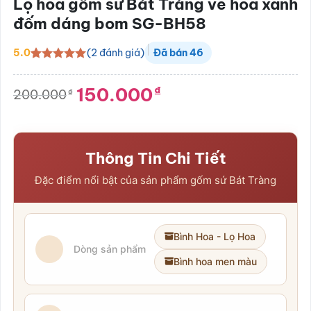
Lọ hoa gốm sứ Bát Tràng vẽ hoa xanh
đốm dáng bom SG-BH58
(
2
đánh giá)
5.0
Đã bán
46
5.0
2
trên 5
dựa trên
150.000
₫
đánh giá
200.000
₫
Giá
Giá
gốc
hiện
là:
tại
200.000₫.
là:
150.000₫.
Thông Tin Chi Tiết
Đặc điểm nổi bật của sản phẩm gốm sứ Bát Tràng
Bình Hoa - Lọ Hoa
Dòng sản phẩm
Bình hoa men màu