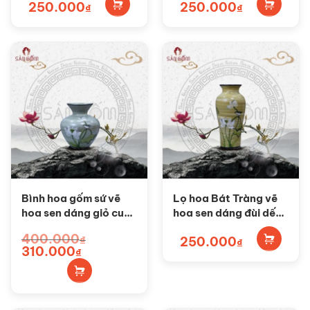
250.000
250.000
BH113
₫
₫
Bình hoa gốm sứ vẽ
Lọ hoa Bát Tràng vẽ
hoa sen dáng giỏ cua
hoa sen dáng đùi dế
cổ cao SG-BH111
SG-BH110
400.000
₫
250.000
₫
Giá
Giá
310.000
₫
gốc
hiện
là:
tại
400.000₫.
là:
310.000₫.