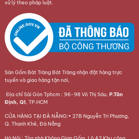
xử lý theo pháp luật.
Sàn Gốm Bát Tràng Bát Tràng nhận đặt hàng trực
tuyến và giao hàng tận nơi,
Địa chỉ Sài Gòn Tphcm : 96-98 Võ Thị Sáu,
P.Tân
Định, Q1
, TP.HCM
CỬA HÀNG TẠI ĐÀ NẴNG:• 27B Nguyễn Tri Phương,
Q. Thanh Khê, Đà Nẵng
Hà Nội : Tòa nhà Không Gian Gốm, Lô A2 Khu công