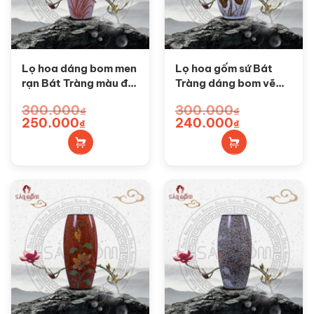
Lọ hoa dáng bom men
Lọ hoa gốm sứ Bát
rạn Bát Tràng màu đỏ
Tràng dáng bom vẽ
SG-BH65
sen SG-BH64
300.000
300.000
₫
₫
Giá
Giá
Giá
Giá
250.000
240.000
₫
₫
gốc
hiện
gốc
hiện
là:
tại
là:
tại
300.000₫.
là:
300.000₫.
là:
250.000₫.
240.000₫.