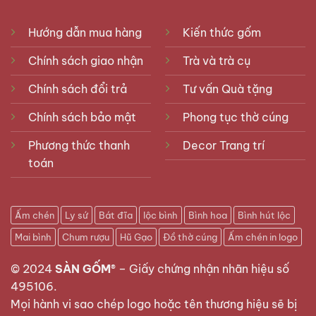
Hướng dẫn mua hàng
Kiến thức gốm
Chính sách giao nhận
Trà và trà cụ
Chính sách đổi trả
Tư vấn Quà tặng
Chính sách bảo mật
Phong tục thờ cúng
Phương thức thanh
Decor Trang trí
toán
Ấm chén
Ly sứ
Bát đĩa
lộc bình
Bình hoa
Bình hút lộc
Mai bình
Chum rượu
Hũ Gạo
Đồ thờ cúng
Ấm chén in logo
© 2024
SÀN GỐM®
–
Giấy chứng nhận nhãn hiệu số
495106
.
Mọi hành vi sao chép logo hoặc tên thương hiệu sẽ bị