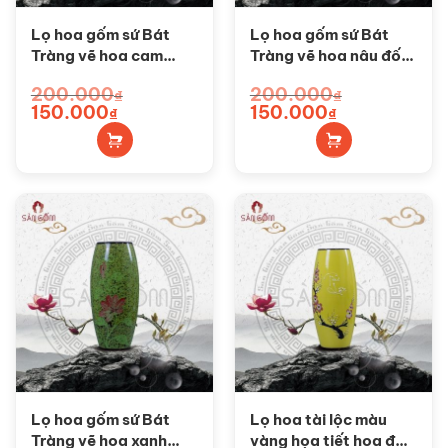
Lọ hoa gốm sứ Bát
Lọ hoa gốm sứ Bát
Tràng vẽ hoa cam
Tràng vẽ hoa nâu đốm
đốm dáng bom SG-
dáng bom SG-BH59
200.000
200.000
₫
₫
BH60
Giá
Giá
Giá
Giá
150.000
150.000
₫
₫
gốc
hiện
gốc
hiện
là:
tại
là:
tại
200.000₫.
là:
200.000₫.
là:
150.000₫.
150.000₫.
Lọ hoa gốm sứ Bát
Lọ hoa tài lộc màu
Tràng vẽ hoa xanh
vàng họa tiết hoa đào