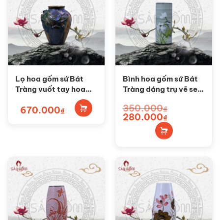
Lọ hoa gốm sứ Bát
Bình hoa gốm sứ Bát
Tràng vuốt tay hoa
Tràng dáng trụ vẽ sen
sen dáng vò SG-
SG-BH67
350.000
670.000
₫
BH107
₫
Giá
Giá
280.000
₫
gốc
hiện
là:
tại
350.000₫.
là:
280.000₫.