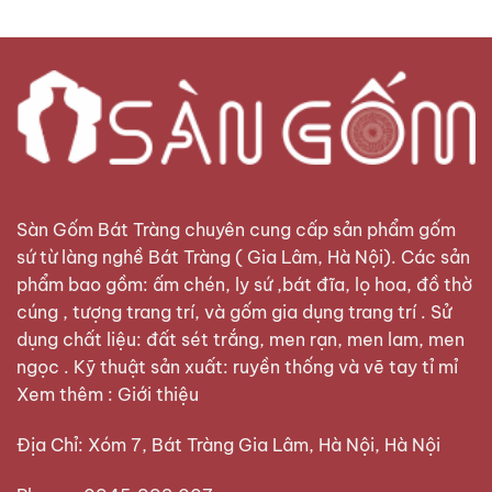
Sàn Gốm Bát Tràng
chuyên cung cấp sản phẩm gốm
sứ từ làng nghề Bát Tràng ( Gia Lâm, Hà Nội). Các sản
phẩm bao gồm: ấm chén, ly sứ ,bát đĩa, lọ hoa, đồ thờ
cúng , tượng trang trí, và gốm gia dụng trang trí . Sử
dụng chất liệu: đất sét trắng, men rạn, men lam, men
ngọc . Kỹ thuật sản xuất: ruyền thống và vẽ tay tỉ mỉ
Xem thêm :
Giới thiệu
Địa Chỉ: Xóm 7, Bát Tràng Gia Lâm, Hà Nội, Hà Nội