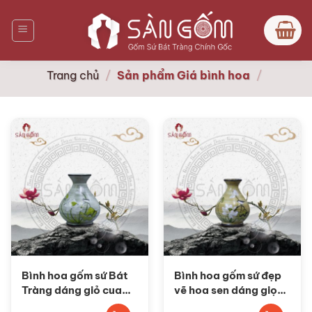
Bỏ
qua
nội
dung
Trang chủ
/
Sản phẩm Giá bình hoa
/
Bình hoa gốm sứ Bát
Bình hoa gốm sứ đẹp
Tràng dáng giỏ cua
vẽ hoa sen dáng giọt
họa tiết hoa sen SG-
nước SG-BH112