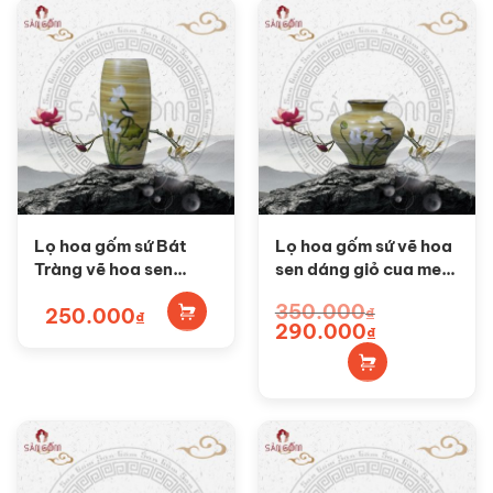
Lọ hoa gốm sứ Bát
Lọ hoa gốm sứ vẽ hoa
Tràng vẽ hoa sen
sen dáng giỏ cua men
dáng bom SG-BH109
vàng SG-BH108
350.000
250.000
₫
₫
Giá
Giá
290.000
₫
gốc
hiện
là:
tại
350.000₫.
là:
290.000₫.