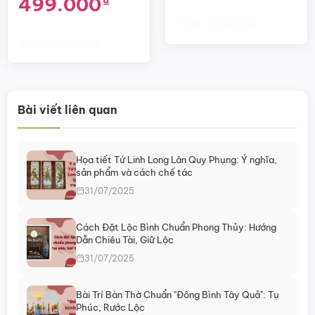
499.000
₫
gốc
hiện
là:
tại
Thêm vào giỏ hàng
620.000₫.
là:
499.000₫.
Thêm vào giỏ hàng
Bài viết liên quan
Họa tiết Tứ Linh Long Lân Quy Phụng: Ý nghĩa,
sản phẩm và cách chế tác
31/07/2025
Cách Đặt Lộc Bình Chuẩn Phong Thủy: Hướng
Dẫn Chiêu Tài, Giữ Lộc
31/07/2025
Bài Trí Bàn Thờ Chuẩn "Đông Bình Tây Quả": Tụ
Phúc, Rước Lộc