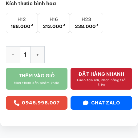
Kích thước bình hoa
H12
H16
H23
188.000
₫
213.000
₫
238.000
₫
Bộ bình hoa dáng lồng chim họa tiết kẻ sọc SG-LH427 số lượn
ĐẶT HÀNG NHANH
THÊM VÀO GIỎ
Giao tận nơi, nhận hàng trả
Mua thêm sản phẩm khác
tiền
0945.998.007
CHAT ZALO