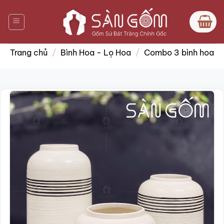
Bỏ
qua
nội
dung
Trang chủ
/
Bình Hoa - Lọ Hoa
/
Combo 3 bình hoa