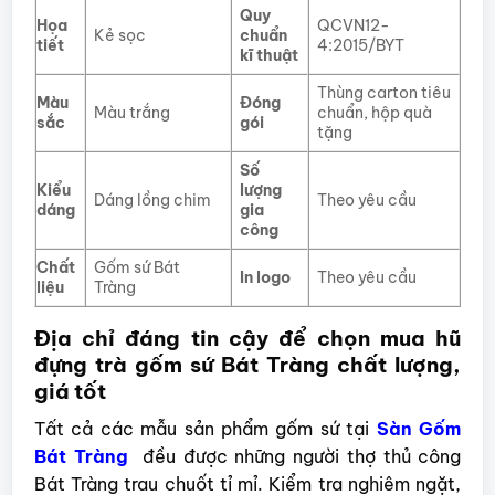
Quy
Họa
QCVN12-
Kẻ sọc
chuẩn
tiết
4:2015/BYT
kĩ thuật
Thùng carton tiêu
Màu
Đóng
Màu trắng
chuẩn, hộp quà
sắc
gói
tặng
Số
Kiểu
lượng
Dáng lồng chim
Theo yêu cầu
dáng
gia
công
Chất
Gốm sứ Bát
In logo
Theo yêu cầu
liệu
Tràng
Địa chỉ đáng tin cậy để chọn mua hũ
đựng trà gốm sứ Bát Tràng chất lượng,
giá tốt
Tất cả các mẫu sản phẩm gốm sứ tại
Sàn Gốm
Bát Tràng
đều được những người thợ thủ công
Bát Tràng trau chuốt tỉ mỉ. Kiểm tra nghiêm ngặt,