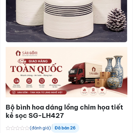
Bộ bình hoa dáng lồng chim họa tiết
kẻ sọc SG-LH427
(đánh giá)
Đã bán
26