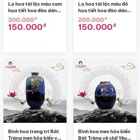
Lọ hoa tài lộc màu cam
Lọ hoa tài lộc màu đỏ
họa tiết hoa đào dáng
họa tiết hoa đào dáng
bom SG-BH56
bom SG-BH55
₫
₫
200.000
200.000
Giá
Giá
Giá
Giá
150.000
150.000
₫
₫
gốc
hiện
gốc
hiện
là:
tại
là:
tại
200.000₫.
là:
200.000₫.
là:
150.000₫.
150.000₫.
Thêm vào giỏ hàng
Thêm vào giỏ hàng
Bình hoa trang trí Bát
Bình hoa men hỏa biến
Tràng men hỏa biến vẽ
Bát Tràng vẽ chữ Yêu