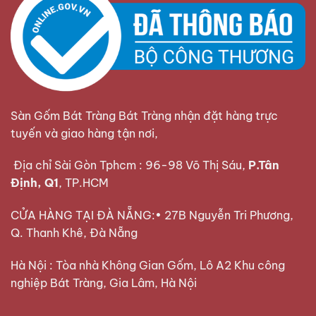
Sàn Gốm Bát Tràng Bát Tràng nhận đặt hàng trực
tuyến và giao hàng tận nơi,
Địa chỉ Sài Gòn Tphcm : 96-98 Võ Thị Sáu,
P.Tân
Định, Q1
, TP.HCM
CỬA HÀNG TẠI ĐÀ NẴNG:• 27B Nguyễn Tri Phương,
Q. Thanh Khê, Đà Nẵng
Hà Nội : Tòa nhà Không Gian Gốm, Lô A2 Khu công
nghiệp Bát Tràng, Gia Lâm, Hà Nội