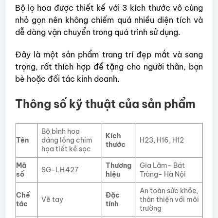
Bộ lọ hoa được thiết kế với 3 kích thước vô cùng
nhỏ gọn nên không chiếm quá nhiều diện tích và
dễ dàng vận chuyển trong quá trình sử dụng.
Đây là một sản phẩm trang trí đẹp mắt và sang
trọng, rất thích hợp để tặng cho người thân, bạn
bè hoặc đối tác kinh doanh.
Thông số kỹ thuật của sản phẩm
Bộ bình hoa
Kích
Tên
dáng lồng chim
H23, H16, H12
thước
họa tiết kẻ sọc
Mã
Thương
Gia Lâm- Bát
SG-LH427
số
hiệu
Tràng- Hà Nội
An toàn sức khỏe,
Chế
Đặc
Vẽ tay
thân thiện với môi
tác
tính
trường