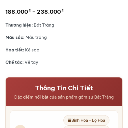
Được
xếp
Khoảng
₫
₫
188.000
–
238.000
hạng
giá:
0.0
5
từ
Thương hiệu:
Bát Tràng
sao
188.000₫
đến
Màu sắc:
Màu trắng
238.000₫
Hoạ tiết:
Kẻ sọc
Chế tác:
Vẽ tay
Thông Tin Chi Tiết
Đặc điểm nổi bật của sản phẩm gốm sứ Bát Tràng
Bình Hoa - Lọ Hoa