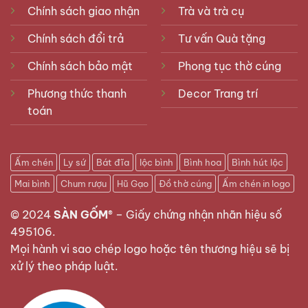
Chính sách giao nhận
Trà và trà cụ
Chính sách đổi trả
Tư vấn Quà tặng
Chính sách bảo mật
Phong tục thờ cúng
Phương thức thanh
Decor Trang trí
toán
Ấm chén
Ly sứ
Bát đĩa
lộc bình
Bình hoa
Bình hút lộc
Mai bình
Chum rượu
Hũ Gạo
Đồ thờ cúng
Ấm chén in logo
© 2024
SÀN GỐM®
–
Giấy chứng nhận nhãn hiệu số
495106
.
Mọi hành vi sao chép logo hoặc tên thương hiệu sẽ bị
xử lý theo pháp luật.