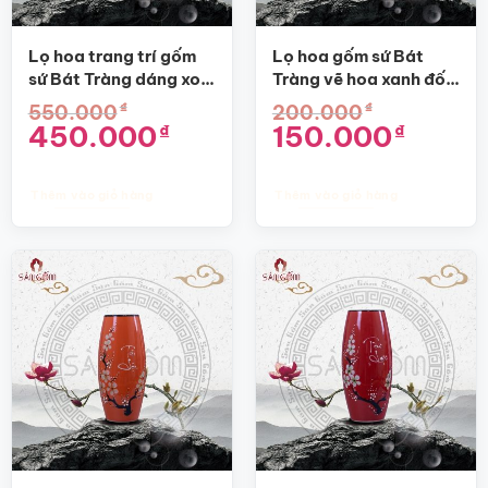
Lọ hoa trang trí gốm
Lọ hoa gốm sứ Bát
sứ Bát Tràng dáng xoài
Tràng vẽ hoa xanh đốm
màu nâu SG-BH22
dáng bom SG-BH58
₫
₫
550.000
200.000
Giá
Giá
Giá
Giá
450.000
150.000
₫
₫
gốc
hiện
gốc
hiện
là:
tại
là:
tại
550.000₫.
là:
200.000₫.
là:
450.000₫.
150.000₫.
Thêm vào giỏ hàng
Thêm vào giỏ hàng