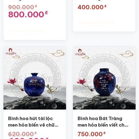
chữ Cội nguồn SG-
thương SG-BH04
₫
₫
900.000
400.000
BH61
Giá
Giá
800.000
₫
gốc
hiện
là:
tại
Thêm vào giỏ hàng
900.000₫.
là:
800.000₫.
Thêm vào giỏ hàng
Bình hoa hút tài lộc
Bình hoa Bát Tràng
men hỏa biến vẽ chữ
men hỏa biến viết chữ
Nhân SG-BH03
An vui SG-BH11
₫
₫
620.000
750.000
Giá
Giá