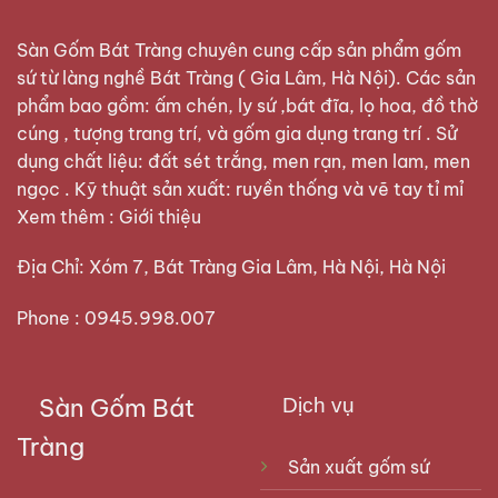
Sàn Gốm Bát Tràng
chuyên cung cấp sản phẩm gốm
sứ từ làng nghề Bát Tràng ( Gia Lâm, Hà Nội). Các sản
phẩm bao gồm: ấm chén, ly sứ ,bát đĩa, lọ hoa, đồ thờ
cúng , tượng trang trí, và gốm gia dụng trang trí . Sử
dụng chất liệu: đất sét trắng, men rạn, men lam, men
ngọc . Kỹ thuật sản xuất: ruyền thống và vẽ tay tỉ mỉ
Xem thêm :
Giới thiệu
Địa Chỉ: Xóm 7, Bát Tràng Gia Lâm, Hà Nội, Hà Nội
Phone : 0945.998.007
Sàn Gốm Bát
Dịch vụ
Tràng
Sản xuất gốm sứ