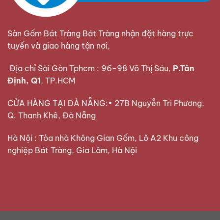
Sàn Gốm Bát Tràng Bát Tràng nhận đặt hàng trực
tuyến và giao hàng tận nơi,
Địa chỉ Sài Gòn Tphcm : 96-98 Võ Thị Sáu,
P.Tân
Định, Q1
, TP.HCM
CỬA HÀNG TẠI ĐÀ NẴNG:• 27B Nguyễn Tri Phương,
Q. Thanh Khê, Đà Nẵng
Hà Nội : Tòa nhà Không Gian Gốm, Lô A2 Khu công
nghiệp Bát Tràng, Gia Lâm, Hà Nội