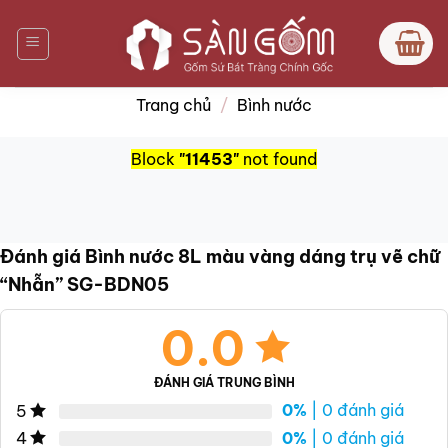
Bỏ
qua
nội
dung
Trang chủ
/
Bình nước
Block
"11453"
not found
Đánh giá Bình nước 8L màu vàng dáng trụ vẽ chữ
“Nhẫn” SG-BDN05
0.0
ĐÁNH GIÁ TRUNG BÌNH
0%
| 0 đánh giá
5
0%
| 0 đánh giá
4