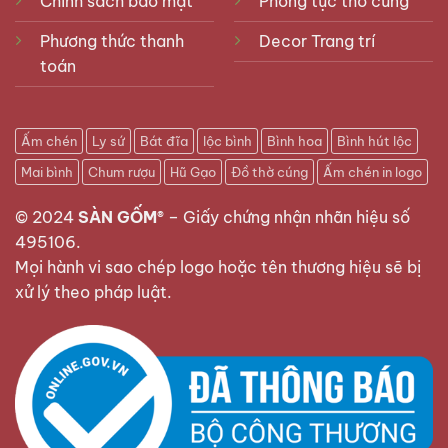
Chính sách bảo mật
Phong tục thờ cúng
Phương thức thanh
Decor Trang trí
toán
Ấm chén
Ly sứ
Bát đĩa
lộc bình
Bình hoa
Bình hút lộc
Mai bình
Chum rượu
Hũ Gạo
Đồ thờ cúng
Ấm chén in logo
© 2024
SÀN GỐM®
–
Giấy chứng nhận nhãn hiệu số
495106
.
Mọi hành vi sao chép logo hoặc tên thương hiệu sẽ bị
xử lý theo pháp luật.