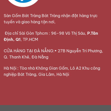
Sàn Gốm Bát Tràng Bát Tràng nhận đặt hàng trực
tuyến và giao hàng tận nơi,
Địa chỉ Sài Gòn Tphcm : 96-98 Võ Thị Sáu,
P.Tân
Định, Q1
, TP.HCM
CỬA HÀNG TẠI ĐÀ NẴNG:• 27B Nguyễn Tri Phương,
Q. Thanh Khê, Đà Nẵng
Hà Nội : Tòa nhà Không Gian Gốm, Lô A2 Khu công
nghiệp Bát Tràng, Gia Lâm, Hà Nội