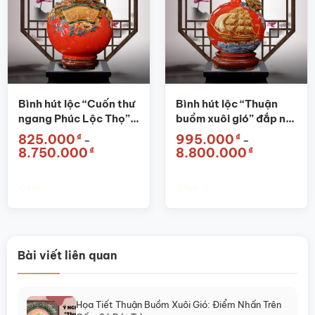
thể.
thể.
Các
Các
tùy
tùy
chọn
chọn
có
có
thể
thể
được
được
Bình hút lộc “Cuốn thư
Bình hút lộc “Thuận
chọn
chọn
ngang Phúc Lộc Thọ”
buồm xuôi gió” đắp nổi
trên
trên
đắp nổi màu đỏ SG-
màu đỏ SG-BHL04
₫
₫
825.000
995.000
–
–
trang
trang
BHL06
Khoảng
Khoảng
₫
₫
8.750.000
8.800.000
sản
sản
giá:
giá:
từ
từ
phẩm
phẩm
825.000₫
995.000₫
đến
đến
Chọn
Chọn
8.750.000₫
8.800.000₫
Sản
Sản
phẩm
phẩm
này
này
có
có
Bài viết liên quan
nhiều
nhiều
biến
biến
thể.
thể.
Họa Tiết Thuận Buồm Xuôi Gió: Điểm Nhấn Trên
Các
Các