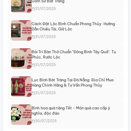
Gốm Sứ Bát Tràng
tùy
tùy
chọn
chọn
31/07/2025
có
có
thể
thể
Cách Đặt Lộc Bình Chuẩn Phong Thủy: Hướng
được
được
Dẫn Chiêu Tài, Giữ Lộc
chọn
chọn
31/07/2025
trên
trên
trang
trang
sản
sản
Bài Trí Bàn Thờ Chuẩn "Đông Bình Tây Quả": Tụ
Phúc, Rước Lộc
phẩm
phẩm
31/07/2025
Lục Bình Bát Tràng Tại Đà Nẵng: Địa Chỉ Mua
Hàng Chính Hãng & Tư Vấn Phong Thủy
31/07/2025
Bình hoa quà tặng Tết - Món quà cao cấp ý
nghĩa, độc đáo
30/07/2025