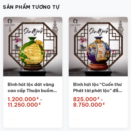
SẢN PHẨM TƯƠNG TỰ
Bình hút lộc dát vàng
Bình hút lộc “Cuốn thư
cao cấp Thuận buồm
Phát tài phát lộc” đắp
xuôi gió xanh ngọc
nổi xanh biển SG-
₫
₫
1.200.000
825.000
–
–
SG-BHL31
BHL03
Khoảng
Khoảng
₫
₫
11.250.000
8.750.000
giá:
giá:
từ
từ
1.200.000₫
825.000₫
đến
đến
Chọn
Chọn
11.250.000₫
8.750.000₫
Sản
Sản