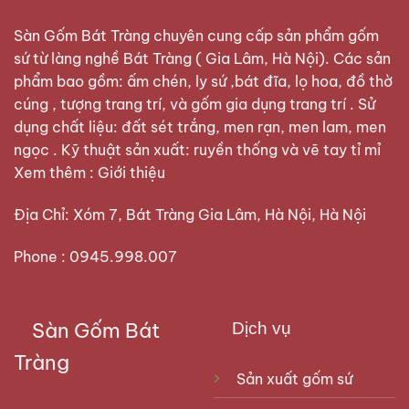
Sàn Gốm Bát Tràng
chuyên cung cấp sản phẩm gốm
sứ từ làng nghề Bát Tràng ( Gia Lâm, Hà Nội). Các sản
phẩm bao gồm: ấm chén, ly sứ ,bát đĩa, lọ hoa, đồ thờ
cúng , tượng trang trí, và gốm gia dụng trang trí . Sử
dụng chất liệu: đất sét trắng, men rạn, men lam, men
ngọc . Kỹ thuật sản xuất: ruyền thống và vẽ tay tỉ mỉ
Xem thêm :
Giới thiệu
Địa Chỉ: Xóm 7, Bát Tràng Gia Lâm, Hà Nội, Hà Nội
Phone : 0945.998.007
Sàn Gốm Bát
Dịch vụ
Tràng
Sản xuất gốm sứ