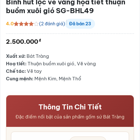
Bình hút lộc vẽ vàng họa tiết thuận
buồm xuôi gió SG-BHL49
(
2
đánh giá)
4.0
Đã bán
23
4.0
2
trên
5 dựa
₫
2.500.000
trên
đánh
giá
Xuất xứ:
Bát Tràng
Hoạ tiết:
Thuận buồm xuôi gió, Vẽ vàng
Chế tác:
Vẽ tay
Cung mệnh:
Mệnh Kim, Mệnh Thổ
Thông Tin Chi Tiết
Đặc điểm nổi bật của sản phẩm gốm sứ Bát Tràng