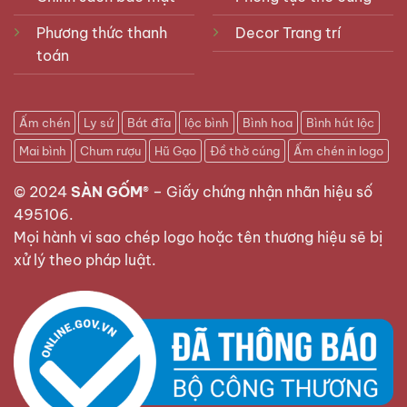
Phương thức thanh
Decor Trang trí
toán
Ấm chén
Ly sứ
Bát đĩa
lộc bình
Bình hoa
Bình hút lộc
Mai bình
Chum rượu
Hũ Gạo
Đồ thờ cúng
Ấm chén in logo
© 2024
SÀN GỐM®
–
Giấy chứng nhận nhãn hiệu số
495106
.
Mọi hành vi sao chép logo hoặc tên thương hiệu sẽ bị
xử lý theo pháp luật.