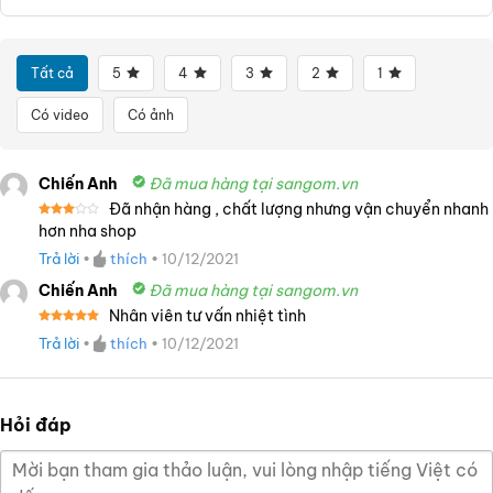
Tất cả
5
4
3
2
1
Có video
Có ảnh
Chiến Anh
Đã mua hàng tại sangom.vn
Đã nhận hàng , chất lượng nhưng vận chuyển nhanh
Được
hơn nha shop
xếp
hạng
Trả lời
•
thích
•
10/12/2021
3
5
sao
Chiến Anh
Đã mua hàng tại sangom.vn
Nhân viên tư vấn nhiệt tình
Được xếp
Trả lời
•
thích
•
10/12/2021
hạng
5
5
sao
Hỏi đáp