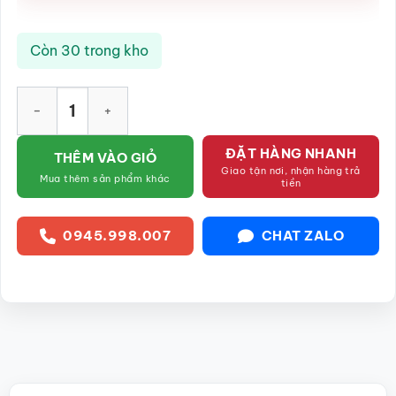
Còn 30 trong kho
Bình hút lộc vẽ vàng họa tiết thuận buồm xuôi gió SG-BHL49 
ĐẶT HÀNG NHANH
THÊM VÀO GIỎ
Giao tận nơi, nhận hàng trả
Mua thêm sản phẩm khác
tiền
0945.998.007
CHAT ZALO