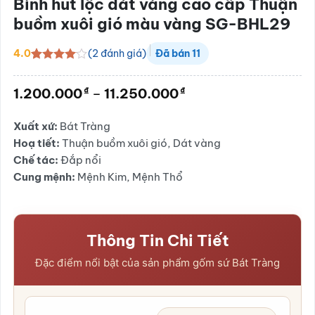
Bình hút lộc dát vàng cao cấp Thuận
buồm xuôi gió màu vàng SG-BHL29
(
2
đánh giá)
4.0
Đã bán
11
4.0
2
trên
5 dựa
Khoảng
₫
₫
1.200.000
–
11.250.000
trên
đánh
giá:
giá
từ
Xuất xứ:
Bát Tràng
1.200.000₫
Hoạ tiết:
Thuận buồm xuôi gió, Dát vàng
đến
11.250.000₫
Chế tác:
Đắp nổi
Cung mệnh:
Mệnh Kim, Mệnh Thổ
Thông Tin Chi Tiết
Đặc điểm nổi bật của sản phẩm gốm sứ Bát Tràng