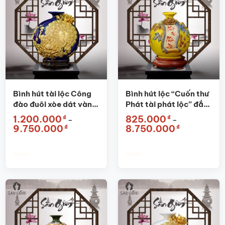
Bình hút tài lộc Công
Bình hút lộc “Cuốn thư
đào đuôi xòe dát vàng
Phát tài phát lộc” đắp
xanh coban SG-
nổi màu vàng SG-
₫
₫
1.200.000
825.000
–
–
BHL26
BHL02
Khoảng
Khoảng
₫
₫
9.750.000
8.750.000
giá:
giá:
từ
từ
1.200.000₫
825.000₫
đến
đến
Chọn
Chọn
9.750.000₫
8.750.000₫
Sản
Sản
phẩm
phẩm
này
này
có
có
nhiều
nhiều
biến
biến