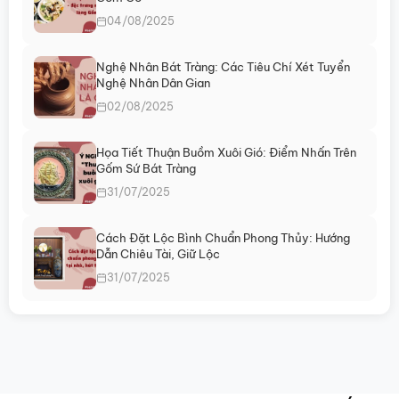
chọn
chọn
04/08/2025
trên
trên
trang
trang
sản
sản
Nghệ Nhân Bát Tràng: Các Tiêu Chí Xét Tuyển
Nghệ Nhân Dân Gian
phẩm
phẩm
02/08/2025
Họa Tiết Thuận Buồm Xuôi Gió: Điểm Nhấn Trên
Gốm Sứ Bát Tràng
31/07/2025
Cách Đặt Lộc Bình Chuẩn Phong Thủy: Hướng
Dẫn Chiêu Tài, Giữ Lộc
31/07/2025