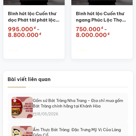
thể
thể
được
được
Bình hút lộc Cuốn thư
Bình hút lộc Cuốn thư
chọn
chọn
dọc Phát tài phát lộc
ngang Phúc Lộc Thọ
trên
trên
đắp nổi màu trắng SG-
đắp nổi màu vàng SG-
₫
₫
995.000
750.000
–
–
trang
trang
BHL11
BHL15
Khoảng
Khoảng
₫
₫
8.800.000
8.000.000
sản
sản
giá:
giá:
từ
từ
phẩm
phẩm
995.000₫
750.000₫
đến
đến
Chọn
Chọn
8.800.000₫
8.000.000₫
Sản
Sản
phẩm
phẩm
này
này
có
có
Bài viết liên quan
nhiều
nhiều
biến
biến
thể.
thể.
Gốm sứ Bát Tràng Nha Trang – Địa chỉ mua gốm
Các
Các
Bát Tràng chính hãng tại Khánh Hòa
tùy
tùy
chọn
chọn
18/05/2026
có
có
thể
thể
Ẩm Thực Bát Tràng: Đặc Trưng Mỹ Vị Của Làng
được
được
Gốm Cổ