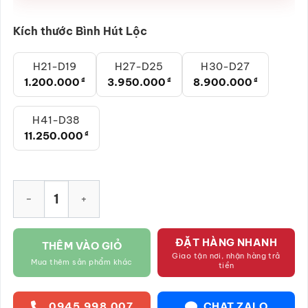
Kích thước Bình Hút Lộc
H21-D19
H27-D25
H30-D27
1.200.000
₫
3.950.000
₫
8.900.000
₫
H41-D38
11.250.000
₫
Bình hút lộc dát vàng cao cấp Thuận buồm xuôi gió màu vàn
ĐẶT HÀNG NHANH
THÊM VÀO GIỎ
Giao tận nơi, nhận hàng trả
Mua thêm sản phẩm khác
tiền
0945.998.007
CHAT ZALO