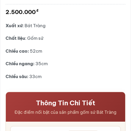
Được
xếp
₫
2.500.000
hạng
0.0
5
Xuất xứ
: Bát Tràng
sao
Chất liệu
: Gốm sứ
Chiều
cao:
52cm
Chiều ngang:
35cm
Chiều sâu:
33cm
Thông Tin Chi Tiết
Đặc điểm nổi bật của sản phẩm gốm sứ Bát Tràng