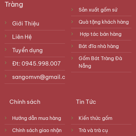
Tràng
Sản xuất gốm sứ
Quà tặng khách hàng
Giới Thiệu
Hợp tác bán hàng
Liên Hệ
Bát đĩa nhà hàng
Tuyển dụng
Gốm Bát Tràng Đà
Đt: 0945.998.007
Nẵng
sangomvn@gmail.com
Chính sách
Tin Tức
Hướng dẫn mua hàng
Kiến thức gốm
Chính sách giao nhận
Trà và trà cụ