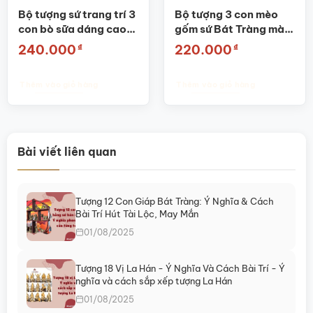
Bộ tượng sứ trang trí 3
Bộ tượng 3 con mèo
con bò sữa dáng cao
gốm sứ Bát Tràng màu
màu nâu SG-TT08
đen SG-TT10
₫
₫
240.000
220.000
Thêm vào giỏ hàng
Thêm vào giỏ hàng
Bài viết liên quan
Tượng 12 Con Giáp Bát Tràng: Ý Nghĩa & Cách
Bài Trí Hút Tài Lộc, May Mắn
01/08/2025
Tượng 18 Vị La Hán - Ý Nghĩa Và Cách Bài Trí - Ý
nghĩa và cách sắp xếp tượng La Hán
01/08/2025