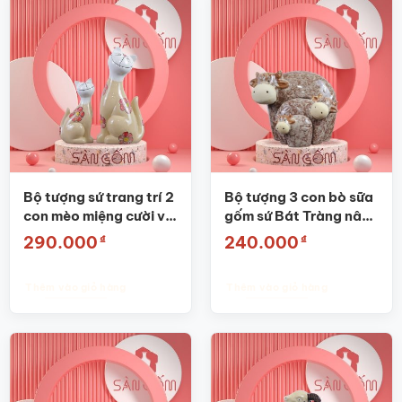
Bộ tượng sứ trang trí 2
Bộ tượng 3 con bò sữa
con mèo miệng cười vẽ
gốm sứ Bát Tràng nâu
hoa đào SG-TT01
đốm SG-TT04
₫
₫
290.000
240.000
Thêm vào giỏ hàng
Thêm vào giỏ hàng