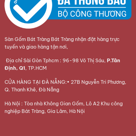
Sàn Gốm Bát Tràng Bát Tràng nhận đặt hàng trực
tuyến và giao hàng tận nơi,
Địa chỉ Sài Gòn Tphcm : 96-98 Võ Thị Sáu,
P.Tân
Định, Q1
, TP.HCM
CỬA HÀNG TẠI ĐÀ NẴNG:• 27B Nguyễn Tri Phương,
Q. Thanh Khê, Đà Nẵng
Hà Nội : Tòa nhà Không Gian Gốm, Lô A2 Khu công
nghiệp Bát Tràng, Gia Lâm, Hà Nội