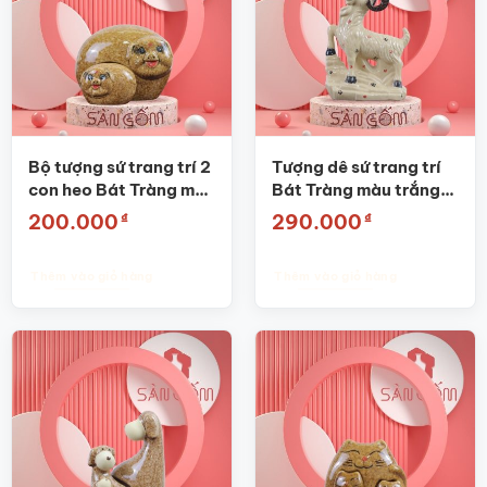
Bộ tượng sứ trang trí 2
Tượng dê sứ trang trí
con heo Bát Tràng màu
Bát Tràng màu trắng
nâu SG-TT15
ngà SG-TT22
₫
₫
200.000
290.000
Thêm vào giỏ hàng
Thêm vào giỏ hàng