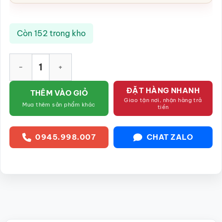
Còn 152 trong kho
Tượng Di Lặc chúc phúc xanh ngọc SG-TDL08 số lượng
ĐẶT HÀNG NHANH
THÊM VÀO GIỎ
Giao tận nơi, nhận hàng trả
Mua thêm sản phẩm khác
tiền
0945.998.007
CHAT ZALO