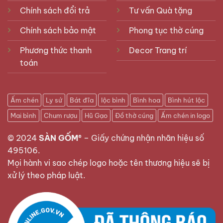
Chính sách đổi trả
Tư vấn Quà tặng
Chính sách bảo mật
Phong tục thờ cúng
Phương thức thanh
Decor Trang trí
toán
Ấm chén
Ly sứ
Bát đĩa
lộc bình
Bình hoa
Bình hút lộc
Mai bình
Chum rượu
Hũ Gạo
Đồ thờ cúng
Ấm chén in logo
© 2024
SÀN GỐM®
–
Giấy chứng nhận nhãn hiệu số
495106
.
Mọi hành vi sao chép logo hoặc tên thương hiệu sẽ bị
xử lý theo pháp luật.