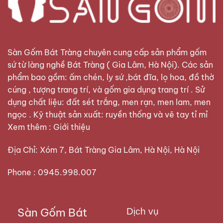
Sàn Gốm Bát Tràng
chuyên cung cấp sản phẩm gốm
sứ từ làng nghề Bát Tràng ( Gia Lâm, Hà Nội). Các sản
phẩm bao gồm: ấm chén, ly sứ ,bát đĩa, lọ hoa, đồ thờ
cúng , tượng trang trí, và gốm gia dụng trang trí . Sử
dụng chất liệu: đất sét trắng, men rạn, men lam, men
ngọc . Kỹ thuật sản xuất: ruyền thống và vẽ tay tỉ mỉ
Xem thêm :
Giới thiệu
Địa Chỉ: Xóm 7, Bát Tràng Gia Lâm, Hà Nội, Hà Nội
Phone : 0945.998.007
Sàn Gốm Bát
Dịch vụ