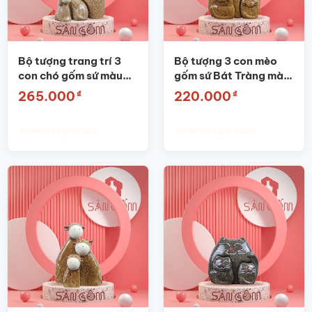
Bộ tượng trang trí 3
Bộ tượng 3 con mèo
con chó gốm sứ màu
gốm sứ Bát Tràng màu
nâu SG-TT25
nâu SG-TT24
₫
₫
265.000
220.000
Thêm vào giỏ hàng
Thêm vào giỏ hàng