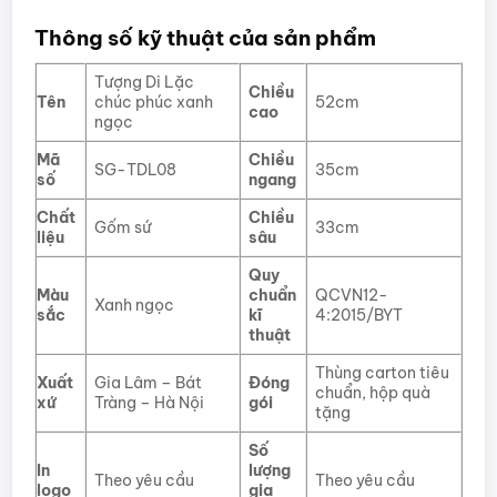
Thông số kỹ thuật của sản phẩm
Tượng Di Lặc
Chiều
Tên
chúc phúc xanh
52cm
cao
ngọc
Mã
Chiều
SG-TDL08
35cm
số
ngang
Chất
Chiều
Gốm sứ
33cm
liệu
sâu
Quy
Màu
chuẩn
QCVN12-
Xanh ngọc
sắc
kĩ
4:2015/BYT
thuật
Thùng carton tiêu
Xuất
Gia Lâm – Bát
Đóng
chuẩn, hộp quà
xứ
Tràng – Hà Nội
gói
tặng
Số
In
lượng
Theo yêu cầu
Theo yêu cầu
logo
gia