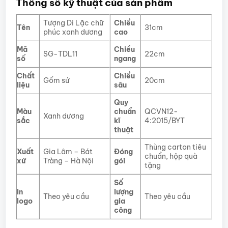
Thông số kỹ thuật của sản phẩm
Tượng Di Lặc chữ
Chiều
Tên
31cm
phúc xanh dương
cao
Mã
Chiều
SG-TDL11
22cm
số
ngang
Chất
Chiều
Gốm sứ
20cm
liệu
sâu
Quy
Màu
chuẩn
QCVN12-
Xanh dương
sắc
kĩ
4:2015/BYT
thuật
Thùng carton tiêu
Xuất
Gia Lâm – Bát
Đóng
chuẩn, hộp quà
xứ
Tràng – Hà Nội
gói
tặng
Số
In
lượng
Theo yêu cầu
Theo yêu cầu
logo
gia
công