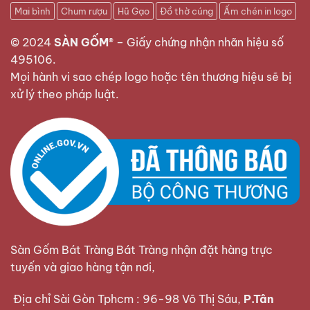
Mai bình
Chum rượu
Hũ Gạo
Đồ thờ cúng
Ấm chén in logo
© 2024
SÀN GỐM®
–
Giấy chứng nhận nhãn hiệu số
495106
.
Mọi hành vi sao chép logo hoặc tên thương hiệu sẽ bị
xử lý theo pháp luật.
Sàn Gốm Bát Tràng Bát Tràng nhận đặt hàng trực
tuyến và giao hàng tận nơi,
Địa chỉ Sài Gòn Tphcm : 96-98 Võ Thị Sáu,
P.Tân