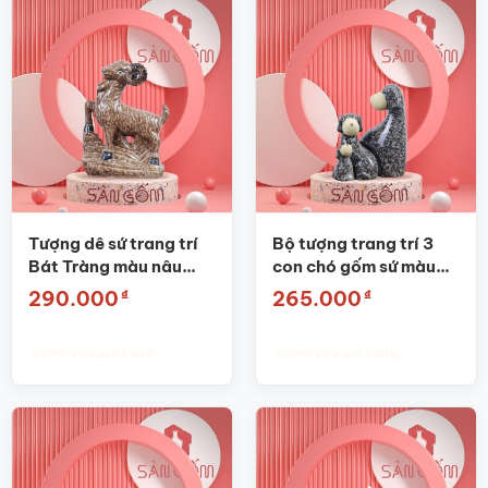
Tượng dê sứ trang trí
Bộ tượng trang trí 3
Bát Tràng màu nâu
con chó gốm sứ màu
SG-TT07
đen SG-TT11
₫
₫
290.000
265.000
Thêm vào giỏ hàng
Thêm vào giỏ hàng