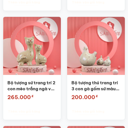
Thêm vào giỏ hàng
Thêm vào giỏ hàng
Bộ tượng sứ trang trí 2
Bộ tượng thú trang trí
con mèo trắng ngà vẽ
3 con gà gốm sứ màu
hoa nhí SG-TT18
trắng ngà SG-TT23
₫
₫
265.000
200.000
Thêm vào giỏ hàng
Thêm vào giỏ hàng