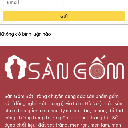
GỬI
Không có bình luận nào
Sàn Gốm Bát Tràng
chuyên cung cấp sản phẩm gốm
sứ từ làng nghề Bát Tràng ( Gia Lâm, Hà Nội). Các sản
phẩm bao gồm: ấm chén, ly sứ ,bát đĩa, lọ hoa, đồ thờ
cúng , tượng trang trí, và gốm gia dụng trang trí . Sử
dụng chất liệu: đất sét trắng, men rạn, men lam, men