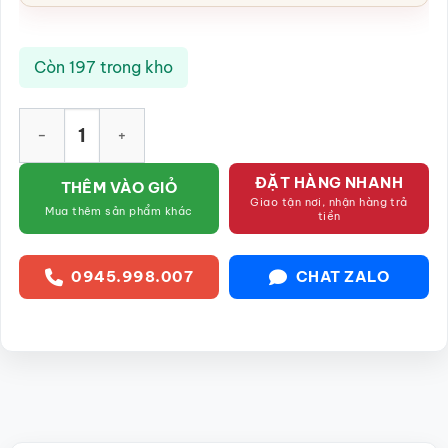
Còn 197 trong kho
Tượng Di Lặc chữ phúc xanh dương SG-TDL11 số lượng
ĐẶT HÀNG NHANH
THÊM VÀO GIỎ
Giao tận nơi, nhận hàng trả
Mua thêm sản phẩm khác
tiền
0945.998.007
CHAT ZALO