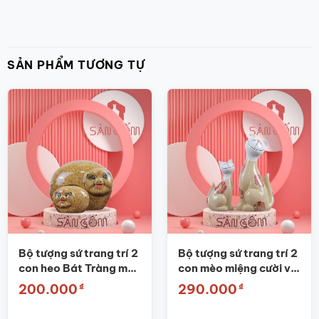
SẢN PHẨM TƯƠNG TỰ
Bộ tượng sứ trang trí 2
Bộ tượng sứ trang trí 2
con heo Bát Tràng màu
con mèo miệng cười vẽ
nâu SG-TT15
hoa đào SG-TT01
₫
₫
200.000
290.000