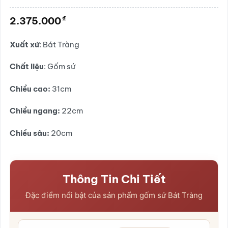
Được
xếp
₫
2.375.000
hạng
0.0
5
Xuất xứ
: Bát Tràng
sao
Chất liệu
: Gốm sứ
Chiều
cao:
31cm
Chiều ngang:
22cm
Chiều sâu:
20cm
Thông Tin Chi Tiết
Đặc điểm nổi bật của sản phẩm gốm sứ Bát Tràng