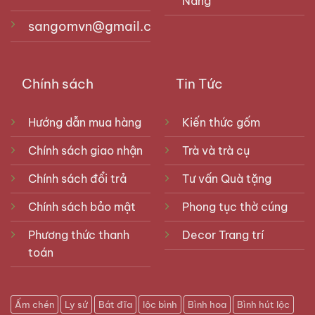
Nẵng
sangomvn@gmail.com
Chính sách
Tin Tức
Hướng dẫn mua hàng
Kiến thức gốm
Chính sách giao nhận
Trà và trà cụ
Chính sách đổi trả
Tư vấn Quà tặng
Chính sách bảo mật
Phong tục thờ cúng
Phương thức thanh
Decor Trang trí
toán
Ấm chén
Ly sứ
Bát đĩa
lộc bình
Bình hoa
Bình hút lộc