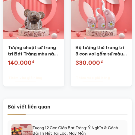
Tượng chuột sứ trang
Bộ tượng thú trang trí
trí Bát Tràng màu nâu
3 con voi gốm sứ màu
đốm nhạt SG-TT19
hồng SG-TT06
₫
₫
140.000
330.000
Thêm vào giỏ hàng
Thêm vào giỏ hàng
Bài viết liên quan
Tượng 12 Con Giáp Bát Tràng: Ý Nghĩa & Cách
Bài Trí Hút Tài Lộc, May Mắn