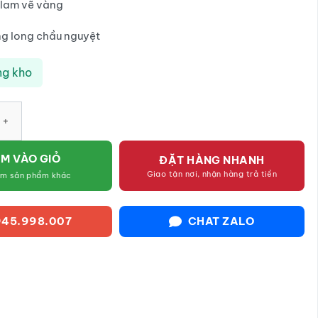
lam vẽ vàng
g long chầu nguyệt
ng kho
 men lam vẽ vàng họa tiết lưỡng long chầu nguyệt SG-KT09 số lư
M VÀO GIỎ
ĐẶT HÀNG NHANH
Giao tận nơi, nhận hàng trả tiền
êm sản phẩm khác
45.998.007
CHAT ZALO