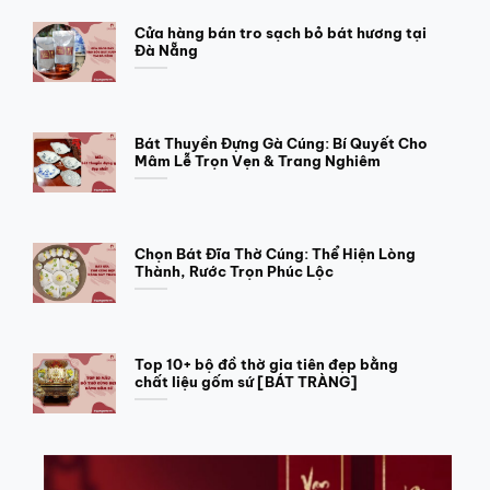
Cửa hàng bán tro sạch bỏ bát hương tại
Đà Nẵng
Bát Thuyền Đựng Gà Cúng: Bí Quyết Cho
Mâm Lễ Trọn Vẹn & Trang Nghiêm
Chọn Bát Đĩa Thờ Cúng: Thể Hiện Lòng
Thành, Rước Trọn Phúc Lộc
Top 10+ bộ đồ thờ gia tiên đẹp bằng
chất liệu gốm sứ [BÁT TRÀNG]