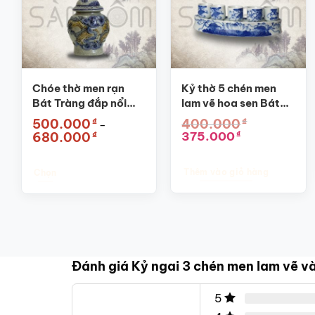
thể.
thể.
Các
Các
tùy
tùy
chọn
chọn
có
có
Chóe thờ men rạn
Kỷ thờ 5 chén men
thể
thể
Bát Tràng đắp nổi
lam vẽ hoa sen Bát
được
được
họa tiết rồng SG-
Tràng SG-KT05
₫
₫
500.000
400.000
–
chọn
chọn
CT01
Khoảng
Giá
Giá
375.000
₫
₫
680.000
trên
trên
giá:
gốc
hiện
từ
là:
tại
trang
trang
500.000₫
400.000₫.
là:
Thêm vào giỏ hàng
sản
sản
Chọn
đến
375.000₫.
680.000₫
phẩm
phẩm
Sản
phẩm
này
có
nhiều
Đánh giá Kỷ ngai 3 chén men lam vẽ v
biến
thể.
5
Các