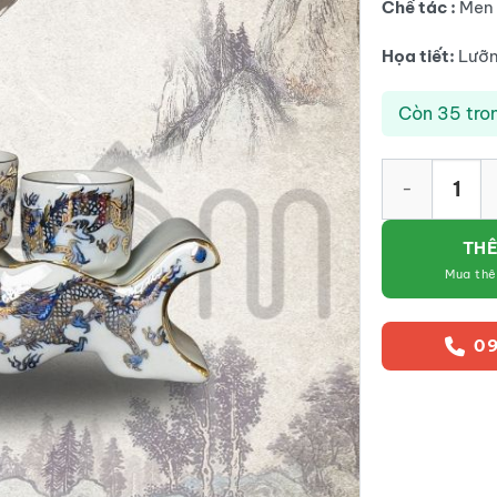
Chế tác :
Men 
Họa tiết:
Lưỡn
Còn 35 tro
Kỷ ngai 3 chén
THÊ
Mua th
09