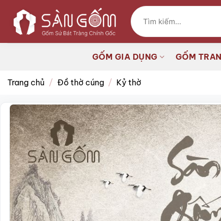
Bỏ
Tìm
qua
kiếm:
nội
dung
GỐM GIA DỤNG
GỐM TRAN
Trang chủ
/
Đồ thờ cúng
/
Kỷ thờ