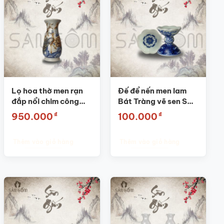
Lọ hoa thờ men rạn
Đế để nến men lam
đắp nổi chim công
Bát Tràng vẽ sen SG-
hoa đào SG-LHT01
ĐN01
₫
₫
950.000
100.000
Thêm vào giỏ hàng
Thêm vào giỏ hàng