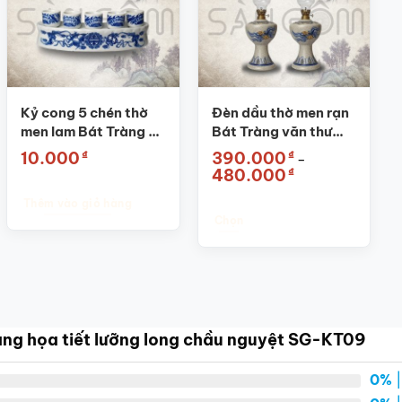
Kỷ cong 5 chén thờ
Đèn dầu thờ men rạn
men lam Bát Tràng vẽ
Bát Tràng văn thư
hoa sen SG-KT04
đắp nổi SG-ĐT01
₫
₫
10.000
390.000
–
Khoảng
₫
480.000
giá:
từ
Thêm vào giỏ hàng
390.000₫
Chọn
đến
480.000₫
Sản
phẩm
này
có
nhiều
àng họa tiết lưỡng long chầu nguyệt SG-KT09
biến
thể.
0%
|
Các