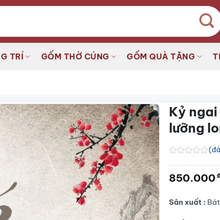
G TRÍ
GỐM THỜ CÚNG
GỐM QUÀ TẶNG
T
Kỷ ngai
lưỡng l
(đá
Được
xếp
850.000
hạng
0.0
5
sao
Sản xuất :
Bát