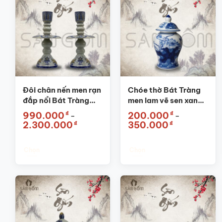
Đôi chân nến men rạn
Chóe thờ Bát Tràng
đắp nổi Bát Tràng
men lam vẽ sen xanh
SG-CN01
SG-CT02
₫
₫
990.000
200.000
–
–
Khoảng
Khoảng
₫
₫
2.300.000
350.000
giá:
giá:
từ
từ
990.000₫
200.000₫
Chọn
Chọn
đến
đến
2.300.000₫
350.000₫
Sản
Sản
phẩm
phẩm
này
này
có
có
nhiều
nhiều
biến
biến