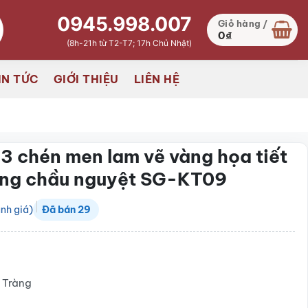
0945.998.007
Giỏ hàng /
0
₫
(8h-21h từ T2-T7; 17h Chủ Nhật)
IN TỨC
GIỚI THIỆU
LIÊN HỆ
 3 chén men lam vẽ vàng họa tiết
ong chầu nguyệt SG-KT09
nh giá)
Đã bán
29
₫
 Tràng