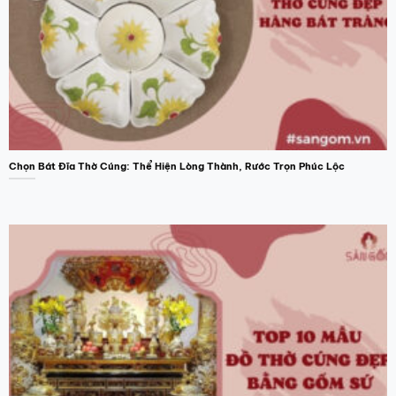
Chọn Bát Đĩa Thờ Cúng: Thể Hiện Lòng Thành, Rước Trọn Phúc Lộc