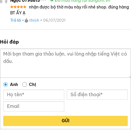
Ngọc 0798813***
Đã mua hàng tại sangom.vn
nhận được bộ thờ màu này rồi nhé shop. đúng hàng
Được xếp
BT ẤY Ạ
hạng
5
5
sao
Trả lời
•
thích
•
06/07/2021
Hỏi đáp
Anh
Chị
GỬI