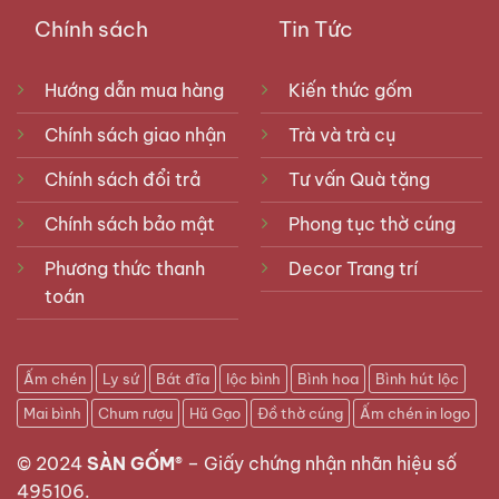
Chính sách
Tin Tức
Hướng dẫn mua hàng
Kiến thức gốm
Chính sách giao nhận
Trà và trà cụ
Chính sách đổi trả
Tư vấn Quà tặng
Chính sách bảo mật
Phong tục thờ cúng
Phương thức thanh
Decor Trang trí
toán
Ấm chén
Ly sứ
Bát đĩa
lộc bình
Bình hoa
Bình hút lộc
Mai bình
Chum rượu
Hũ Gạo
Đồ thờ cúng
Ấm chén in logo
© 2024
SÀN GỐM®
–
Giấy chứng nhận nhãn hiệu số
495106
.