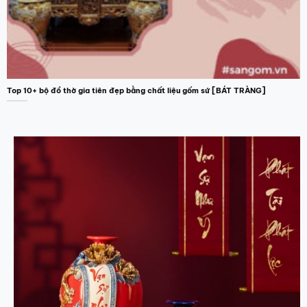
Top 10+ bộ đồ thờ gia tiên đẹp bằng chất liệu gốm sứ [BÁT TRÀNG]