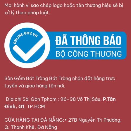
Mọi hành vi sao chép logo hoặc tên thương hiệu sẽ bị
xử lý theo pháp luật.
Sàn Gốm Bát Tràng Bát Tràng nhận đặt hàng trực
tuyến và giao hàng tận nơi,
Địa chỉ Sài Gòn Tphcm : 96-98 Võ Thị Sáu,
P.Tân
Định, Q1
, TP.HCM
CỬA HÀNG TẠI ĐÀ NẴNG:• 27B Nguyễn Tri Phương,
Q. Thanh Khê, Đà Nẵng