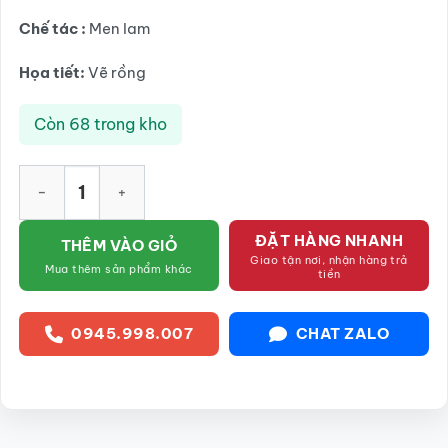
Chế tác :
Men lam
Họa tiết:
Vẽ rồng
Còn 68 trong kho
Bộ ấm chén thờ 3 chén vẽ rồng men lam Bát Tràng SG-ACT02
ĐẶT HÀNG NHANH
THÊM VÀO GIỎ
Giao tận nơi, nhận hàng trả
Mua thêm sản phẩm khác
tiền
0945.998.007
CHAT ZALO