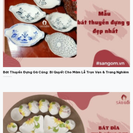
Bát Thuyền Đựng Gà Cúng: Bí Quyết Cho Mâm Lễ Trọn Vẹn & Trang Nghiêm