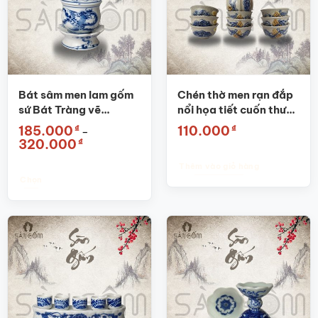
thể.
Các
tùy
chọn
có
thể
được
Bát sâm men lam gốm
Chén thờ men rạn đắp
chọn
sứ Bát Tràng vẽ
nổi họa tiết cuốn thư
trên
phượng hoàng SG-
Bát Tràng SG-BBT01
₫
₫
185.000
110.000
–
trang
BNT02
Khoảng
₫
320.000
sản
giá:
từ
phẩm
Thêm vào giỏ hàng
185.000₫
đến
Chọn
320.000₫
Sản
phẩm
này
có
nhiều
biến
thể.
Các
tùy