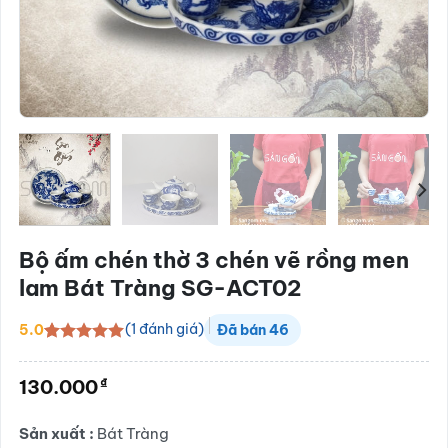
Bộ ấm chén thờ 3 chén vẽ rồng men
lam Bát Tràng SG-ACT02
(
1
đánh giá)
5.0
Đã bán
46
5.0
1
trên 5
dựa trên
₫
130.000
đánh giá
Sản xuất :
Bát Tràng