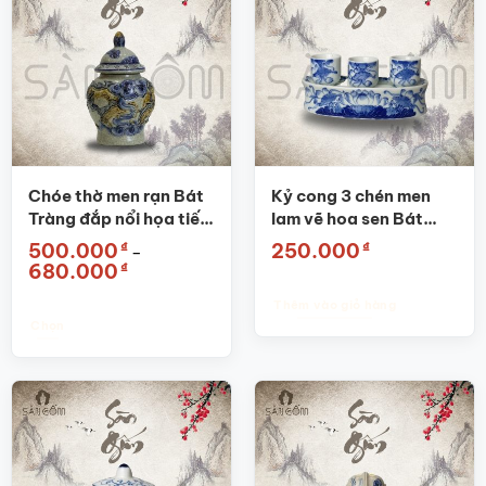
Chóe thờ men rạn Bát
Kỷ cong 3 chén men
Tràng đắp nổi họa tiết
lam vẽ hoa sen Bát
rồng SG-CT01
Tràng SG-KT03
₫
₫
500.000
250.000
–
Khoảng
₫
680.000
giá:
từ
Thêm vào giỏ hàng
500.000₫
đến
Chọn
680.000₫
Sản
phẩm
này
có
nhiều
biến