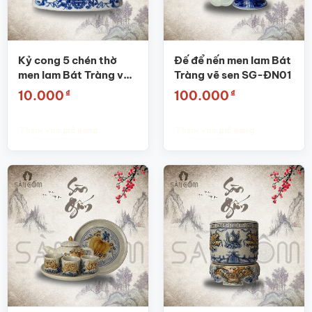
chọn
có
thể
được
Kỷ cong 5 chén thờ
Đế để nến men lam Bát
chọn
men lam Bát Tràng vẽ
Tràng vẽ sen SG-ĐN01
trên
hoa sen SG-KT04
₫
₫
10.000
100.000
trang
sản
phẩm
Thêm vào giỏ hàng
Thêm vào giỏ hàng