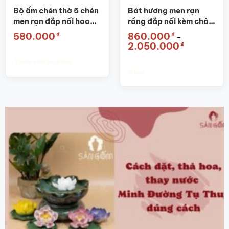
Bộ ấm chén thờ 5 chén
Bát hương men rạn
men rạn đắp nổi hoa
rồng đắp nổi kèm chân
sen Bát Tràng SG-
đế SG-BHT02
₫
₫
580.000
860.000
–
ACT01
Khoảng
₫
2.050.000
giá:
từ
Thêm vào giỏ hàng
860.000₫
đến
Chọn
2.050.000₫
Sản
phẩm
này
có
nhiều
biến
thể.
Các
tùy
chọn
có
thể
được
chọn