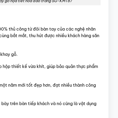
hay gỗ họa tiết hoa đào trắng SG-KMT87
00% thủ công từ đôi bàn tay của các nghệ nhân
cùng bắt mắt, thu hút được nhiều khách hàng săn
 khay gỗ.
ắp hộp thiết kế vừa khít, giúp bảo quản thực phẩm
o một năm mới tốt đẹp hơn, đạt nhiều thành công
 bày trên bàn tiếp khách và nó cũng là vật dụng