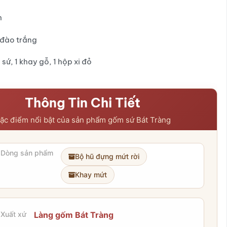
h
đào trắng
 sứ, 1 khay gỗ, 1 hộp xi đỏ
Thông Tin Chi Tiết
ặc điểm nổi bật của sản phẩm gốm sứ Bát Tràng
Dòng sản phẩm
Bộ hũ đựng mứt rời
Khay mứt
Xuất xứ
Làng gốm Bát Tràng