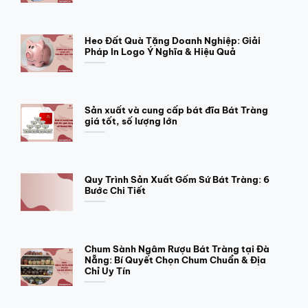
Heo Đất Quà Tặng Doanh Nghiệp: Giải
Pháp In Logo Ý Nghĩa & Hiệu Quả
Sản xuất và cung cấp bát đĩa Bát Tràng
giá tốt, số lượng lớn
Quy Trình Sản Xuất Gốm Sứ Bát Tràng: 6
Bước Chi Tiết
Chum Sành Ngâm Rượu Bát Tràng tại Đà
Nẵng: Bí Quyết Chọn Chum Chuẩn & Địa
Chỉ Uy Tín