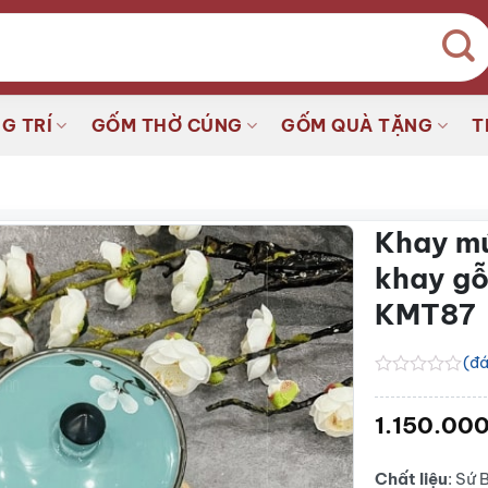
G TRÍ
GỐM THỜ CÚNG
GỐM QUÀ TẶNG
T
Khay mứ
khay gỗ
KMT87
(đá
Được
xếp
1.150.00
hạng
0.0
5
sao
Chất liệu
: Sứ 