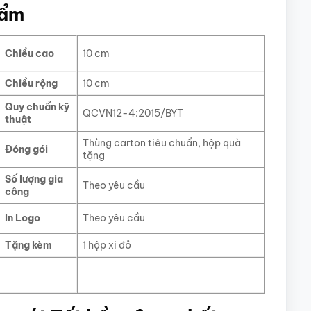
hẩm
Chiều cao
10 cm
Chiều rộng
10 cm
Quy chuẩn kỹ
QCVN12-4:2015/BYT
thuật
Thùng carton tiêu chuẩn, hộp quà
Đóng gói
tặng
Số lượng gia
Theo yêu cầu
công
In Logo
Theo yêu cầu
Tặng kèm
1 hộp xi đỏ