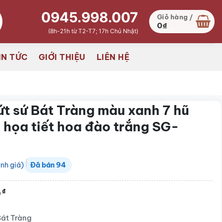
0945.998.007
Giỏ hàng /
0
₫
(8h-21h từ T2-T7; 17h Chủ Nhật)
IN TỨC
GIỚI THIỆU
LIÊN HỆ
t sứ Bát Tràng màu xanh 7 hũ
 họa tiết hoa đào trắng SG-
nh giá)
Đã bán
94
0
₫
Bát Tràng