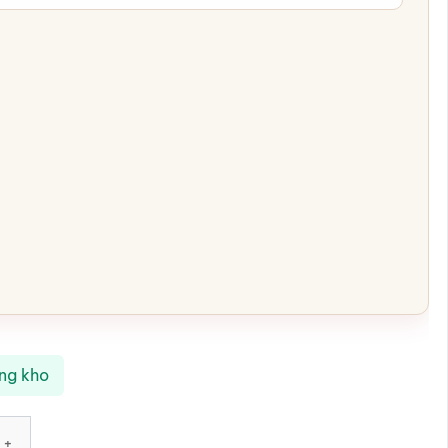
ong kho
t Tràng màu xanh 7 hũ khay gỗ họa tiết hoa đào trắng SG-KMT87