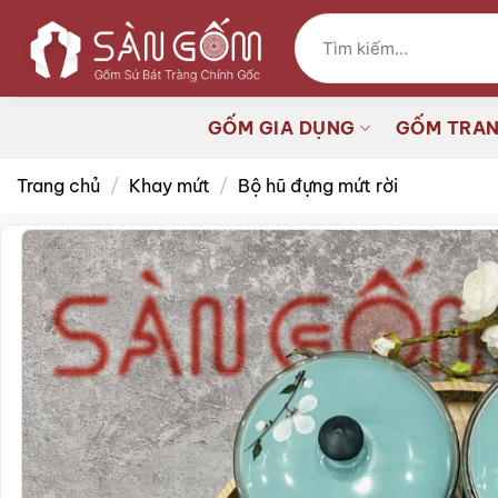
Bỏ
Tìm
qua
kiếm:
nội
dung
GỐM GIA DỤNG
GỐM TRAN
Trang chủ
/
Khay mứt
/
Bộ hũ đựng mứt rời