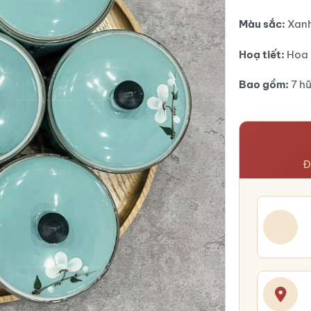
Màu sắc:
Xan
Hoạ tiết:
Hoa 
Bao gồm:
7 hũ
Đ