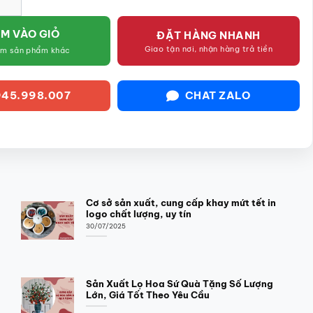
M VÀO GIỎ
ĐẶT HÀNG NHANH
Giao tận nơi, nhận hàng trả tiền
êm sản phẩm khác
45.998.007
CHAT ZALO
Cơ sở sản xuất, cung cấp khay mứt tết in
logo chất lượng, uy tín
30/07/2025
Sản Xuất Lọ Hoa Sứ Quà Tặng Số Lượng
Lớn, Giá Tốt Theo Yêu Cầu