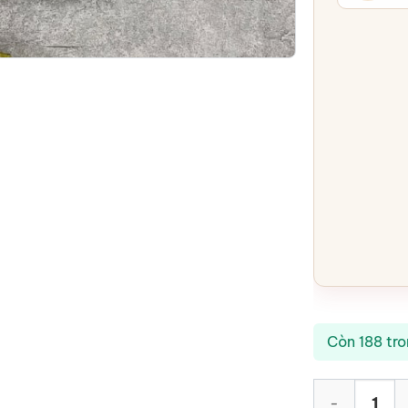
Còn 188 tr
Khay mứt sứ Bá