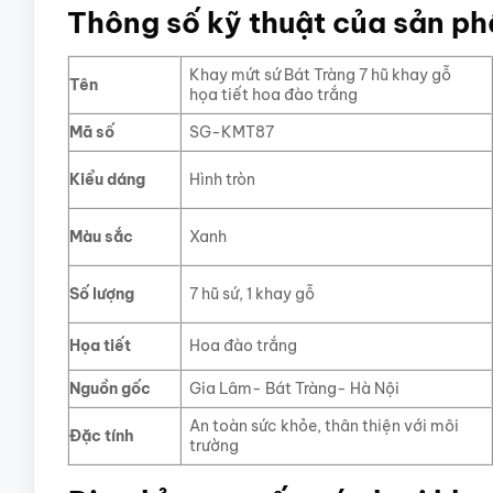
Thông số kỹ thuật của sản p
Khay mứt sứ Bát Tràng 7 hũ khay gỗ
Tên
họa tiết hoa đào trắng
Mã số
SG-KMT87
Kiểu dáng
Hình tròn
Màu sắc
Xanh
Số lượng
7 hũ sứ, 1 khay gỗ
Họa tiết
Hoa đào trắng
Nguồn gốc
Gia Lâm- Bát Tràng- Hà Nội
An toàn sức khỏe, thân thiện với môi
Đặc tính
trường