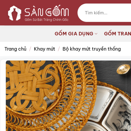
Bỏ
Tìm
qua
kiếm:
nội
dung
GỐM GIA DỤNG
GỐM TRAN
Trang chủ
/
Khay mứt
/
Bộ khay mứt truyền thống