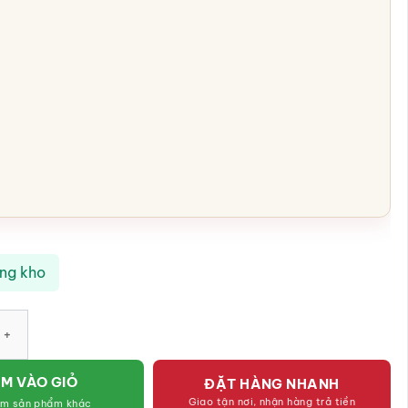
ong kho
iết hoa sen đen vẽ tay SG-KMT43 số lượng
M VÀO GIỎ
ĐẶT HÀNG NHANH
Giao tận nơi, nhận hàng trả tiền
êm sản phẩm khác