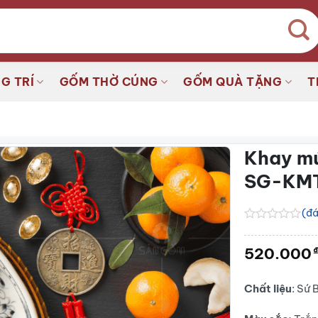
G TRÍ
GỐM THỜ CÚNG
GỐM QUÀ TẶNG
T
Khay mứ
SG-KM
(đá
Được
xếp
520.000
hạng
0.0
5
sao
Chất liệu
: Sứ 