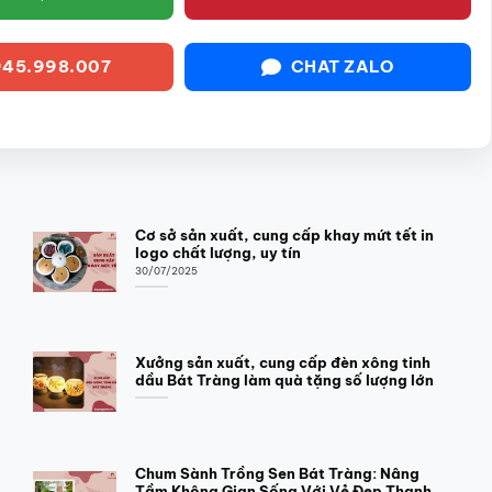
45.998.007
CHAT ZALO
Cơ sở sản xuất, cung cấp khay mứt tết in
logo chất lượng, uy tín
30/07/2025
Xưởng sản xuất, cung cấp đèn xông tinh
dầu Bát Tràng làm quà tặng số lượng lớn
Chum Sành Trồng Sen Bát Tràng: Nâng
Tầm Không Gian Sống Với Vẻ Đẹp Thanh