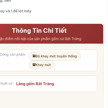
g, đen
ay và 1 đế lót mây
Thông Tin Chi Tiết
ặc điểm nổi bật của sản phẩm gốm sứ Bát Tràng
Dòng sản phẩm
Bộ khay mứt truyền thống
Khay mứt
Xuất xứ
Làng gốm Bát Tràng