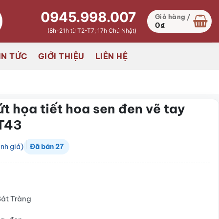
0945.998.007
Giỏ hàng /
0
₫
(8h-21h từ T2-T7; 17h Chủ Nhật)
IN TỨC
GIỚI THIỆU
LIÊN HỆ
t họa tiết hoa sen đen vẽ tay
T43
nh giá)
Đã bán
27
₫
Bát Tràng