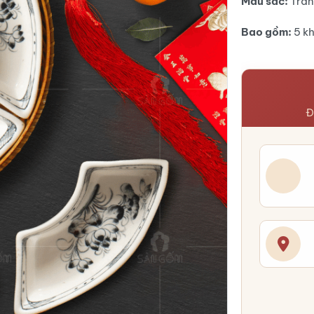
Màu sắc:
Trắn
Bao gồm:
5 kh
Đ