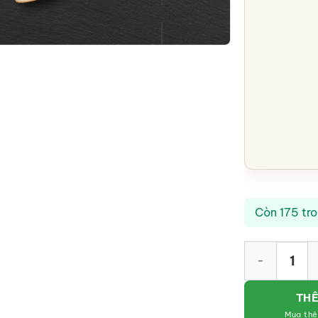
Còn 175 tr
Khay mứt họa t
THÊ
Mua th