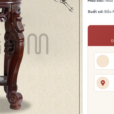
Màu sắc:
Nâu
Xuất xứ:
Bắc 
Đ