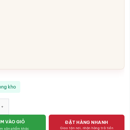
ong kho
àu đà cao 60cm xuất xứ Bắc Ninh SG-ĐG03 số lượng
M VÀO GIỎ
ĐẶT HÀNG NHANH
Giao tận nơi, nhận hàng trả tiền
êm sản phẩm khác