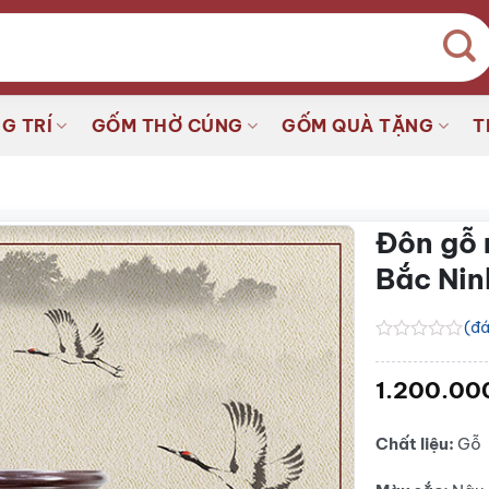
G TRÍ
GỐM THỜ CÚNG
GỐM QUÀ TẶNG
T
Đôn gỗ 
Bắc Ni
(đá
Được
xếp
1.200.00
hạng
0.0
5
sao
Chất liệu:
Gỗ