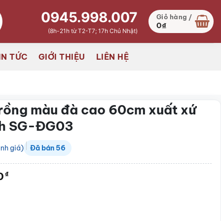
0945.998.007
Giỏ hàng /
0
₫
(8h-21h từ T2-T7; 17h Chủ Nhật)
IN TỨC
GIỚI THIỆU
LIÊN HỆ
rồng màu đà cao 60cm xuất xứ
nh SG-ĐG03
nh giá)
Đã bán
56
0
₫