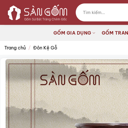
Bỏ
Tìm
qua
kiếm:
nội
dung
GỐM GIA DỤNG
GỐM TRAN
Trang chủ
/
Đôn Kệ Gỗ