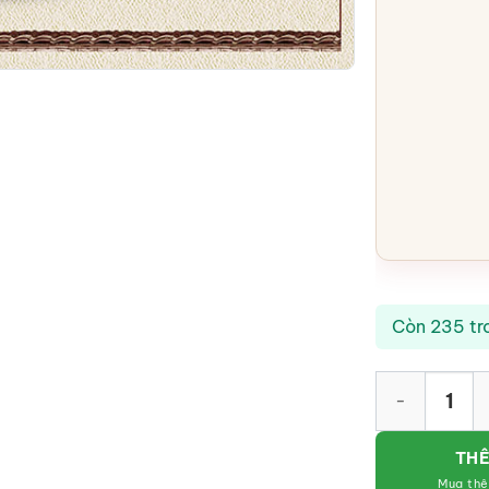
Còn 235 tr
Đôn gỗ rồng m
THÊ
Mua th