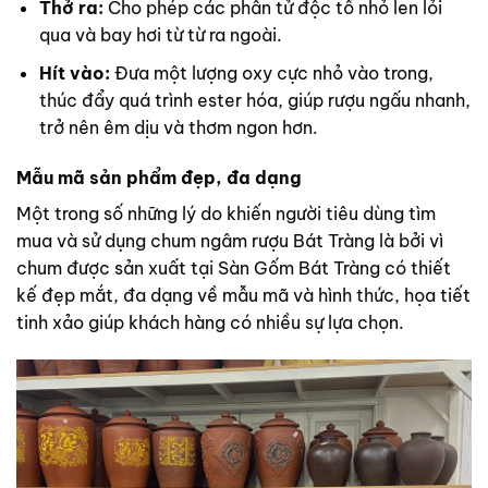
Thở ra:
Cho phép các phân tử độc tố nhỏ len lỏi
qua và bay hơi từ từ ra ngoài.
Hít vào:
Đưa một lượng oxy cực nhỏ vào trong,
thúc đẩy quá trình ester hóa, giúp rượu ngấu nhanh,
trở nên êm dịu và thơm ngon hơn.
Mẫu mã sản phẩm đẹp, đa dạng
Một trong số những lý do khiến người tiêu dùng tìm
mua và sử dụng chum ngâm rượu Bát Tràng là bởi vì
chum được sản xuất tại Sàn Gốm Bát Tràng có thiết
kế đẹp mắt, đa dạng về mẫu mã và hình thức, họa tiết
tinh xảo giúp khách hàng có nhiều sự lựa chọn.