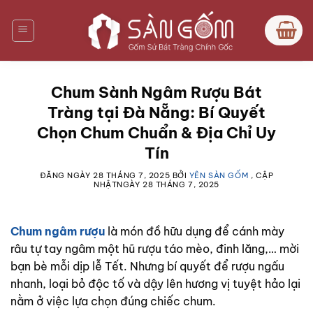
Bỏ
qua
nội
dung
Chum Sành Ngâm Rượu Bát
Tràng tại Đà Nẵng: Bí Quyết
Chọn Chum Chuẩn & Địa Chỉ Uy
Tín
ĐĂNG NGÀY
28 THÁNG 7, 2025
BỞI
YÊN SÀN GỐM
, CẬP
NHẬTNGÀY
28 THÁNG 7, 2025
Chum ngâm rượu
là món đồ hữu dụng để cánh mày
râu tự tay ngâm một hũ rượu táo mèo, đinh lăng,… mời
bạn bè mỗi dịp lễ Tết. Nhưng bí quyết để rượu ngấu
nhanh, loại bỏ độc tố và dậy lên hương vị tuyệt hảo lại
nằm ở việc lựa chọn đúng chiếc chum.