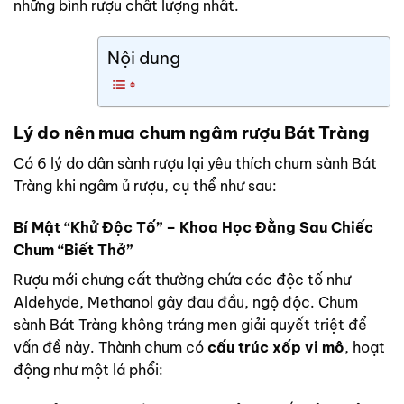
những bình rượu chất lượng nhất.
Nội dung
Lý do nên mua chum ngâm rượu Bát Tràng
Có 6 lý do dân sành rượu lại yêu thích chum sành Bát
Tràng khi ngâm ủ rượu, cụ thể như sau:
Bí Mật “Khử Độc Tố” – Khoa Học Đằng Sau Chiếc
Chum “Biết Thở”
Rượu mới chưng cất thường chứa các độc tố như
Aldehyde, Methanol gây đau đầu, ngộ độc. Chum
sành Bát Tràng không tráng men giải quyết triệt để
vấn đề này. Thành chum có
cấu trúc xốp vi mô
, hoạt
động như một lá phổi: