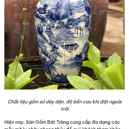
Chất liệu gốm sứ dày dặn, độ bền cao khi đặt ngoài
trời
Hiện nay, Sàn Gốm Bát Tràng cung cấp đa dạng các