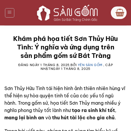
Bỏ
qua
nội
dung
Khám phá họa tiết Sơn Thủy Hữu
Tình: Ý nghĩa và ứng dụng trên
sản phẩm gốm sứ Bát Tràng
ĐĂNG NGÀY
1 THÁNG 8, 2025
BỞI
YÊN SÀN GỐM
, CẬP
NHẬTNGÀY
1 THÁNG 8, 2025
Sơn Thủy Hữu Tình tái hiện hình ảnh thiên nhiên hùng vĩ
thể hiện sự hòa quyện tinh tế của các yếu tố ngũ
hành. Trong gốm sứ, họa tiết Sơn Thủy mang nhiều ý
nghĩa phong thủy tốt lành như
tạo ra sinh khí tốt
,
mang lại bình an
và
thu hút tài lộc cho gia chủ
.
Trong bài viết này, chúng ta sẽ cùng tìm hiểu kỹ về