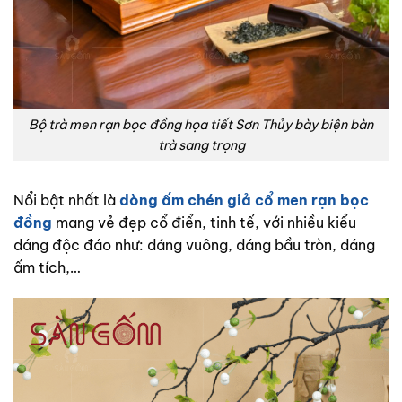
Bộ trà men rạn bọc đồng họa tiết Sơn Thủy bày biện bàn
trà sang trọng
Nổi bật nhất là
dòng ấm chén giả cổ men rạn bọc
đồng
mang vẻ đẹp cổ điển, tinh tế, với nhiều kiểu
dáng độc đáo như: dáng vuông, dáng bầu tròn, dáng
ấm tích,…