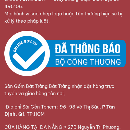
495106
.
Mọi hành vi sao chép logo hoặc tên thương hiệu sẽ bị
xử lý theo pháp luật.
Sàn Gốm Bát Tràng Bát Tràng nhận đặt hàng trực
tuyến và giao hàng tận nơi,
Địa chỉ Sài Gòn Tphcm : 96-98 Võ Thị Sáu,
P.Tân
Định, Q1
, TP.HCM
CỬA HÀNG TẠI ĐÀ NẴNG:• 27B Nguyễn Tri Phương,