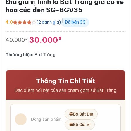
Đĩa gia vị hình lá Bát Tràng giả cổ vẽ
hoa cúc đen SG-BGV35
(
2
đánh giá)
4.0
Đã bán
33
4.0
2
trên
5 dựa
30.000
₫
trên
đánh
40.000
₫
Giá
Giá
giá
gốc
hiện
là:
tại
Thương hiệu:
Bát Tràng
40.000₫.
là:
30.000₫.
Thông Tin Chi Tiết
Đặc điểm nổi bật của sản phẩm gốm sứ Bát Tràng
Bộ Bát Đĩa
Dòng sản phẩm
Bộ Gia Vị