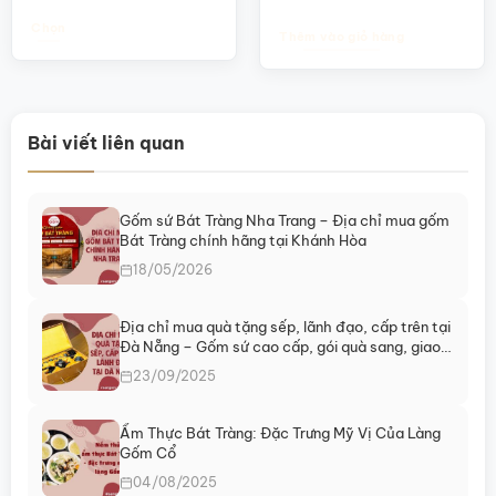
36.000₫
37.000₫.
là:
đến
27.000₫.
Chọn
Thêm vào giỏ hàng
40.000₫
Sản
phẩm
này
có
Bài viết liên quan
nhiều
biến
thể.
Các
Gốm sứ Bát Tràng Nha Trang – Địa chỉ mua gốm
tùy
Bát Tràng chính hãng tại Khánh Hòa
chọn
18/05/2026
có
thể
Địa chỉ mua quà tặng sếp, lãnh đạo, cấp trên tại
được
Đà Nẵng – Gốm sứ cao cấp, gói quà sang, giao
chọn
ngay
23/09/2025
trên
trang
sản
Ẩm Thực Bát Tràng: Đặc Trưng Mỹ Vị Của Làng
phẩm
Gốm Cổ
04/08/2025