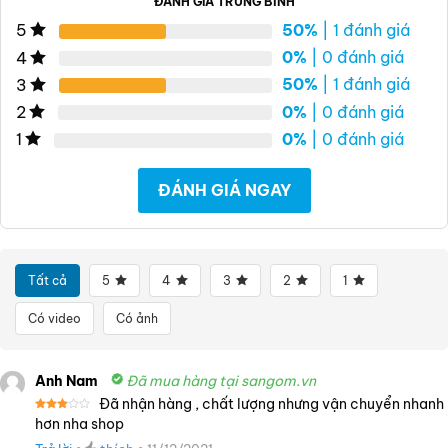
ĐÁNH GIÁ TRUNG BÌNH
50%
| 1 đánh giá
5
0%
| 0 đánh giá
4
50%
| 1 đánh giá
3
0%
| 0 đánh giá
2
0%
| 0 đánh giá
1
ĐÁNH GIÁ NGAY
Tất cả
5
4
3
2
1
Có video
Có ảnh
Anh Nam
Đã mua hàng tại sangom.vn
Đã nhận hàng , chất lượng nhưng vận chuyển nhanh
Được
hơn nha shop
xếp
hạng