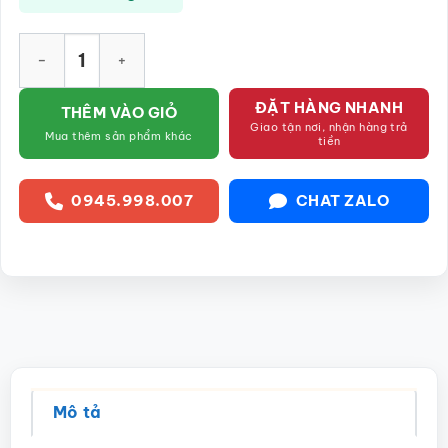
Đĩa gia vị hình lá Bát Tràng giả cổ vẽ hoa cúc đen SG-BGV35 
ĐẶT HÀNG NHANH
THÊM VÀO GIỎ
Giao tận nơi, nhận hàng trả
Mua thêm sản phẩm khác
tiền
0945.998.007
CHAT ZALO
Mô tả