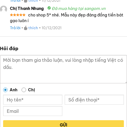
Trả lời
•
thích
•
11/12/2021
3
5
sao
Chị Thanh Nhung
Đã mua hàng tại sangom.vn
cho shop 5* nhé. Mẫu này đẹp đáng đồng tiền bát
Được xếp
gạo luôn í
hạng
5
5
sao
Trả lời
•
thích
•
10/12/2021
Hỏi đáp
Anh
Chị
GỬI