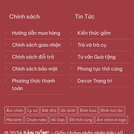
Chính sách
Tin Tức
Hướng dẫn mua hàng
Kiến thức gốm
Chính sách giao nhận
Trà và trà cụ
Chính sách đổi trả
Tư vấn Quà tặng
Chính sách bảo mật
Phong tục thờ cúng
Phương thức thanh
Decor Trang trí
toán
Ấm chén
Ly sứ
Bát đĩa
lộc bình
Bình hoa
Bình hút lộc
Mai bình
Chum rượu
Hũ Gạo
Đồ thờ cúng
Ấm chén in logo
© 2024
SÀN GỐM®
–
Giấy chứng nhận nhãn hiệu số