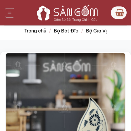
Bỏ
qua
nội
dung
Trang chủ
/
Bộ Bát Đĩa
/
Bộ Gia Vị