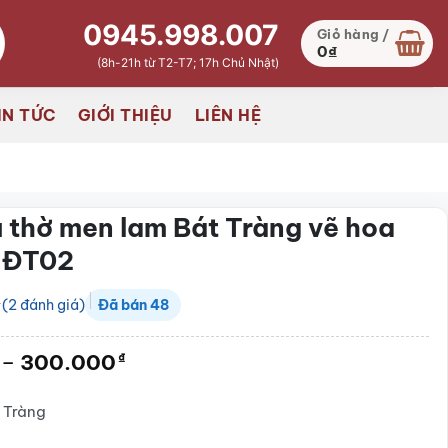
0945.998.007
Giỏ hàng /
0
₫
(8h-21h từ T2-T7; 17h Chủ Nhật)
IN TỨC
GIỚI THIỆU
LIÊN HỆ
 thờ men lam Bát Tràng vẽ hoa
-ĐT02
(
2
đánh giá)
Đã bán
48
Khoảng
–
300.000
₫
giá:
từ
 Tràng
150.000₫
đến