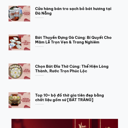
Cửa hàng bán tro sạch bỏ bát hương tại
Đà Nẵng
Bát Thuyền Đựng Gà Cúng: Bí Quyết Cho
Mâm Lễ Trọn Vẹn & Trang Nghiêm
Chọn Bát Đĩa Thờ Cúng: Thể Hiện Lòng
Thành, Rước Trọn Phúc Lộc
Top 10+ bộ đồ thờ gia tiên đẹp bằng
chất liệu gốm sứ [BÁT TRÀNG]