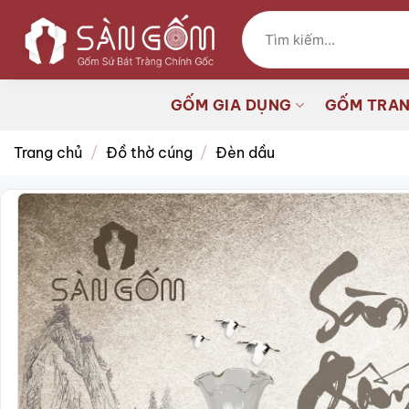
Bỏ
Tìm
qua
kiếm:
nội
dung
GỐM GIA DỤNG
GỐM TRAN
Trang chủ
/
Đồ thờ cúng
/
Đèn dầu