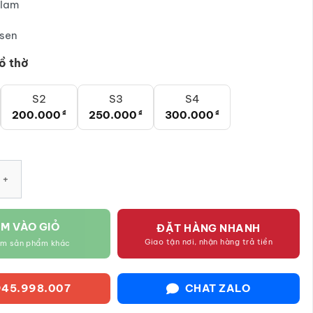
lam
300.000₫
sen
ồ thờ
S2
S3
S4
200.000
₫
250.000
₫
300.000
₫
en lam Bát Tràng vẽ hoa sen SG-ĐT02 số lượng
M VÀO GIỎ
ĐẶT HÀNG NHANH
Giao tận nơi, nhận hàng trả tiền
êm sản phẩm khác
45.998.007
CHAT ZALO