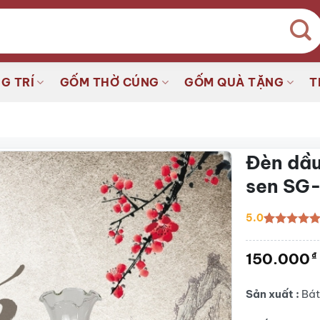
G TRÍ
GỐM THỜ CÚNG
GỐM QUÀ TẶNG
T
Đèn dầu
sen SG
5.0
5.0
2
trên 5
dựa trên
150.000
₫
đánh giá
Sản xuất :
Bát