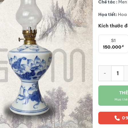
Chế tác :
Men 
Họa tiết:
Hoa 
Kích thước đ
S1
150.000
₫
Đèn dầu thờ m
THÊ
Mua th
09