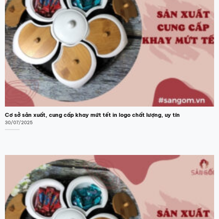
Các
Các
tùy
tùy
chọn
chọn
có
có
thể
thể
được
được
chọn
chọn
trên
trên
trang
trang
sản
sản
phẩm
phẩm
Cơ sở sản xuất, cung cấp khay mứt tết in logo chất lượng, uy tín
30/07/2025