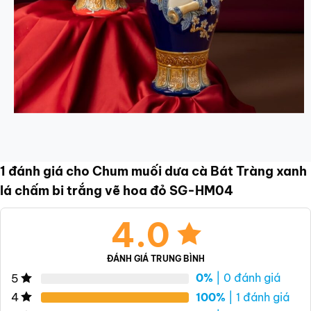
1 đánh giá cho
Chum muối dưa cà Bát Tràng xanh
lá chấm bi trắng vẽ hoa đỏ SG-HM04
4.0
ĐÁNH GIÁ TRUNG BÌNH
0%
| 0 đánh giá
5
100%
| 1 đánh giá
4