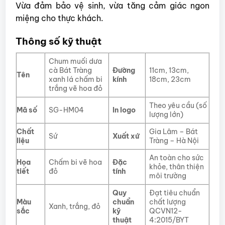
Vừa đảm bảo vệ sinh, vừa tăng cảm giác ngon
miệng cho thực khách.
Thông số kỹ thuật
Chum muối dưa
cà Bát Tràng
Đường
11cm, 13cm,
Tên
xanh lá chấm bi
kính
18cm, 23cm
trắng vẽ hoa đỏ
Theo yêu cầu (số
Mã số
SG-HM04
In logo
lượng lớn)
Chất
Gia Lâm – Bát
Sứ
Xuất xứ
liệu
Tràng – Hà Nội
An toàn cho sức
Họa
Chấm bi vẽ hoa
Đặc
khỏe, thân thiện
tiết
đỏ
tính
môi trường
Quy
Đạt tiêu chuẩn
Màu
chuẩn
chất lượng
Xanh, trắng, đỏ
sắc
kỹ
QCVN12-
thuật
4:2015/BYT