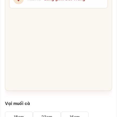
Vại muối cà
18cm
23cm
16cm