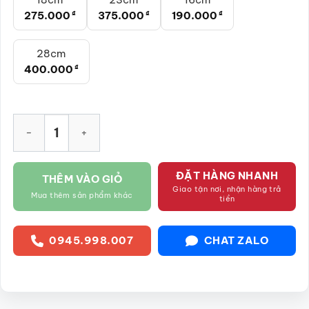
275.000
₫
375.000
₫
190.000
₫
28cm
400.000
₫
Chum muối dưa cà Bát Tràng xanh lá chấm bi trắng vẽ hoa đ
ĐẶT HÀNG NHANH
THÊM VÀO GIỎ
Giao tận nơi, nhận hàng trả
Mua thêm sản phẩm khác
tiền
0945.998.007
CHAT ZALO