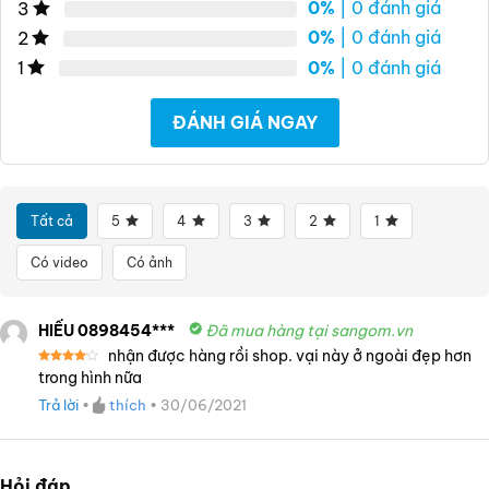
0%
| 0 đánh giá
3
0%
| 0 đánh giá
2
0%
| 0 đánh giá
1
ĐÁNH GIÁ NGAY
Tất cả
5
4
3
2
1
Có video
Có ảnh
HIẾU 0898454***
Đã mua hàng tại sangom.vn
nhận được hàng rồi shop. vại này ở ngoài đẹp hơn
Được
trong hình nữa
xếp
hạng
4
Trả lời
•
thích
•
30/06/2021
5 sao
Hỏi đáp