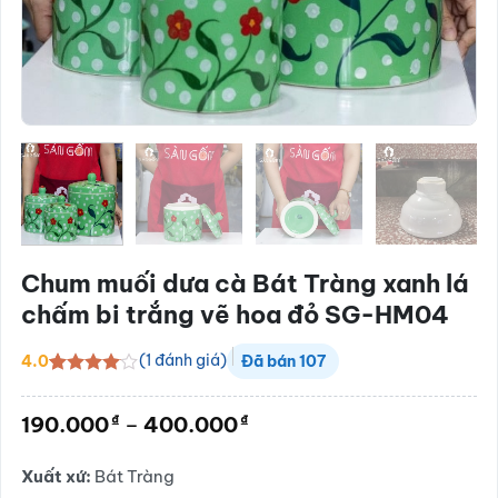
Chum muối dưa cà Bát Tràng xanh lá
chấm bi trắng vẽ hoa đỏ SG-HM04
(
1
đánh giá)
4.0
Đã bán
107
4.0
1
trên
5 dựa
Khoảng
₫
₫
190.000
–
400.000
trên
đánh
giá:
giá
từ
Xuất xứ:
Bát Tràng
190.000₫