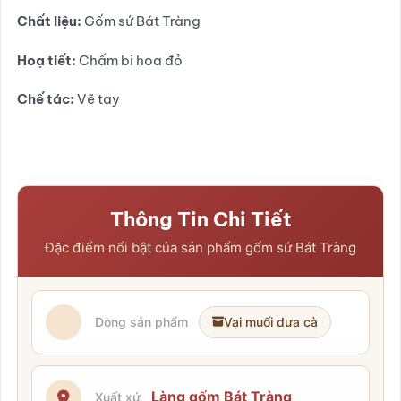
đến
Chất liệu:
Gốm sứ Bát Tràng
400.000₫
Hoạ tiết:
Chấm bi hoa đỏ
Chế tác:
Vẽ tay
Thông Tin Chi Tiết
Đặc điểm nổi bật của sản phẩm gốm sứ Bát Tràng
Dòng sản phẩm
Vại muối dưa cà
Làng gốm Bát Tràng
Xuất xứ