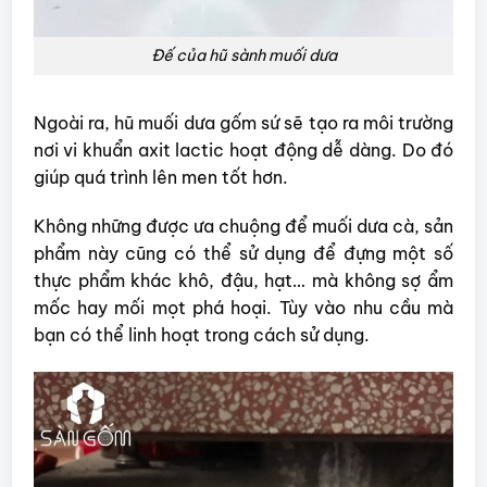
Đế của hũ sành muối dưa
Ngoài ra, hũ muối dưa gốm sứ sẽ tạo ra môi trường
nơi vi khuẩn axit lactic hoạt động dễ dàng. Do đó
giúp quá trình lên men tốt hơn.
Không những được ưa chuộng để muối dưa cà, sản
phẩm này cũng có thể sử dụng để đựng một số
thực phẩm khác khô, đậu, hạt… mà không sợ ẩm
mốc hay mối mọt phá hoại. Tùy vào nhu cầu mà
bạn có thể linh hoạt trong cách sử dụng.