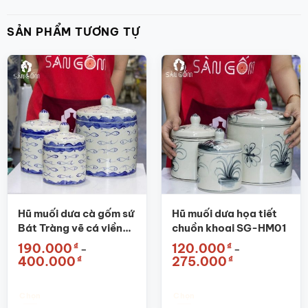
SẢN PHẨM TƯƠNG TỰ
Hũ muối dưa cà gốm sứ
Hũ muối dưa họa tiết
Bát Tràng vẽ cá viền
chuồn khoai SG-HM01
xanh SG-HM03
₫
₫
190.000
120.000
–
–
Khoảng
Khoảng
₫
₫
400.000
275.000
giá:
giá:
từ
từ
190.000₫
120.000₫
đến
đến
Chọn
Chọn
400.000₫
275.000₫