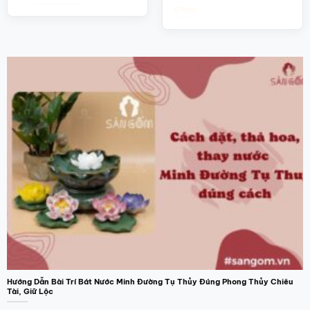
đến
Chọn
300.000₫
Sản
phẩm
này
có
nhiều
biến
thể.
Các
tùy
chọn
có
thể
được
chọn
trên
trang
sản
phẩm
Hướng Dẫn Bài Trí Bát Nước Minh Đường Tụ Thủy Đúng Phong Thủy Chiêu
Tài, Giữ Lộc