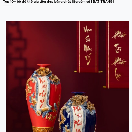
Top 10+ bộ đồ thờ gia tiên đẹp bằng chất liệu gốm sứ [BÁT TRÀNG]