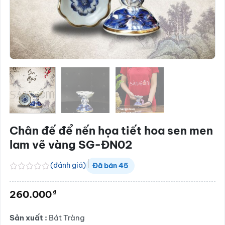
Chân đế để nến họa tiết hoa sen men
lam vẽ vàng SG-ĐN02
(đánh giá)
Đã bán
45
Được
xếp
₫
260.000
hạng
0.0
5
Sản xuất :
Bát Tràng
sao