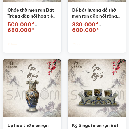
Chóe thờ men rạn Bát
Đế bát hương đồ thờ
Tràng đắp nổi họa tiết
men rạn đắp nổi rồng
rồng SG-CT01
SG-ĐBH01
₫
₫
500.000
330.000
–
–
Khoảng
Khoảng
₫
₫
680.000
600.000
giá:
giá:
từ
từ
500.000₫
330.000₫
đến
đến
Chọn
Chọn
680.000₫
600.000₫
Sản
Sản
phẩm
phẩm
này
này
có
có
nhiều
nhiều
biến
biến
thể.
thể.
Các
Các
tùy
tùy
chọn
chọn
có
có
thể
thể
được
được
Lọ hoa thờ men rạn
Kỷ 3 ngai men rạn Bát