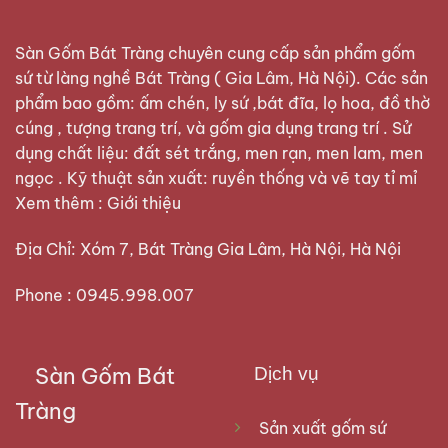
Sàn Gốm Bát Tràng
chuyên cung cấp sản phẩm gốm
sứ từ làng nghề Bát Tràng ( Gia Lâm, Hà Nội). Các sản
phẩm bao gồm: ấm chén, ly sứ ,bát đĩa, lọ hoa, đồ thờ
cúng , tượng trang trí, và gốm gia dụng trang trí . Sử
dụng chất liệu: đất sét trắng, men rạn, men lam, men
ngọc . Kỹ thuật sản xuất: ruyền thống và vẽ tay tỉ mỉ
Xem thêm :
Giới thiệu
Địa Chỉ: Xóm 7, Bát Tràng Gia Lâm, Hà Nội, Hà Nội
Phone : 0945.998.007
Sàn Gốm Bát
Dịch vụ
Tràng
Sản xuất gốm sứ