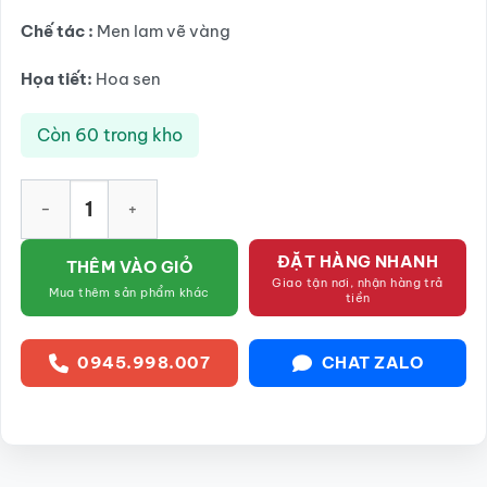
Chế tác :
Men lam vẽ vàng
Họa tiết:
Hoa sen
Còn 60 trong kho
Chân đế để nến họa tiết hoa sen men lam vẽ vàng SG-ĐN02 s
ĐẶT HÀNG NHANH
THÊM VÀO GIỎ
Giao tận nơi, nhận hàng trả
Mua thêm sản phẩm khác
tiền
0945.998.007
CHAT ZALO