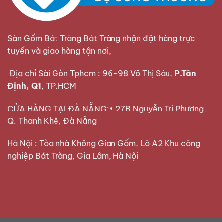
Sàn Gốm Bát Tràng Bát Tràng nhận đặt hàng trực
tuyến và giao hàng tận nơi,
Địa chỉ Sài Gòn Tphcm : 96-98 Võ Thị Sáu,
P.Tân
Định, Q1
, TP.HCM
CỬA HÀNG TẠI ĐÀ NẴNG:• 27B Nguyễn Tri Phương,
Q. Thanh Khê, Đà Nẵng
Hà Nội : Tòa nhà Không Gian Gốm, Lô A2 Khu công
nghiệp Bát Tràng, Gia Lâm, Hà Nội