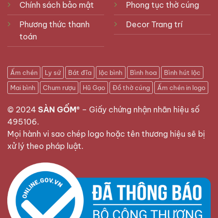
Chính sách bảo mật
Phong tục thờ cúng
Phương thức thanh
Decor Trang trí
toán
Ấm chén
Ly sứ
Bát đĩa
lộc bình
Bình hoa
Bình hút lộc
Mai bình
Chum rượu
Hũ Gạo
Đồ thờ cúng
Ấm chén in logo
© 2024
SÀN GỐM®
–
Giấy chứng nhận nhãn hiệu số
495106
.
Mọi hành vi sao chép logo hoặc tên thương hiệu sẽ bị
xử lý theo pháp luật.