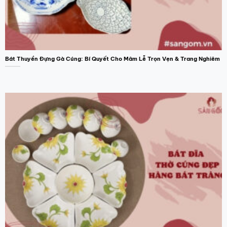
Bát Thuyền Đựng Gà Cúng: Bí Quyết Cho Mâm Lễ Trọn Vẹn & Trang Nghiêm