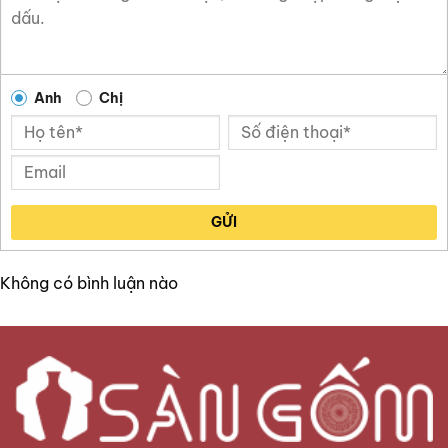
Anh
Chị
GỬI
Không có bình luận nào