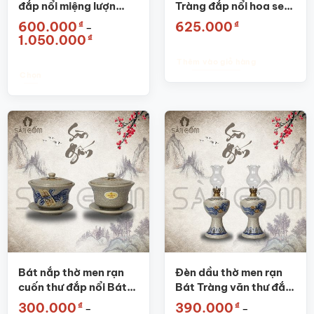
chọn
chọn
đắp nổi miệng lượn
Tràng đắp nổi hoa sen
trên
trên
Công đào SG-LHT02
SG-KT01
₫
₫
600.000
625.000
–
trang
trang
Khoảng
₫
1.050.000
sản
sản
giá:
từ
phẩm
phẩm
Thêm vào giỏ hàng
600.000₫
đến
Chọn
1.050.000₫
Sản
phẩm
này
có
nhiều
biến
thể.
Các
tùy
chọn
có
thể
được
Bát nắp thờ men rạn
Đèn dầu thờ men rạn
chọn
cuốn thư đắp nổi Bát
Bát Tràng văn thư đắp
trên
Tràng SG-BNT01
nổi SG-ĐT01
₫
₫
300.000
390.000
–
–
trang