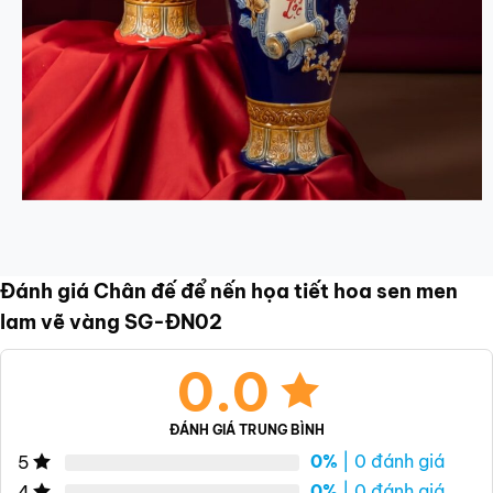
Đánh giá Chân đế để nến họa tiết hoa sen men
lam vẽ vàng SG-ĐN02
0.0
ĐÁNH GIÁ TRUNG BÌNH
0%
| 0 đánh giá
5
0%
| 0 đánh giá
4