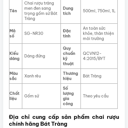
Chai rượu tráng
men đen sang
Dung
Tên
500ml, 750ml, 1L
trọng gốm sứ Bát
tích
Tràng
An toàn sức
Mã
Đặc
SG-NR30
khỏe, thân thiện
số
tính
môi trường
Quy
Kiểu
chuẩn
QCVN12-
Dáng đứng
dáng
kỹ
4:2015/BYT
thuật
Màu
Thương
Xanh rêu
Bát Tràng
sắc
hiệu
Số
Chất
lượng
Gốm sứ
Theo yêu cầu
liệu
gia
công
Địa chỉ cung cấp sản phẩm chai rượu
chính hãng Bát Tràng