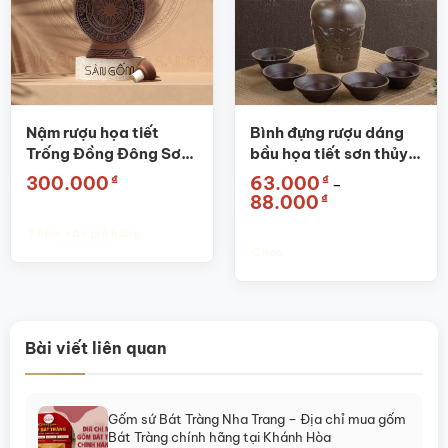
thể.
Các
tùy
chọn
có
thể
được
Nậm rượu họa tiết
Bình đựng rượu dáng
chọn
Trống Đồng Đông Sơn
bầu họa tiết sơn thủy
trên
đẹp, độc đáo SG-
nổi SG-NR03
₫
₫
300.000
63.000
–
trang
NDTD
Khoảng
₫
88.000
sản
giá:
từ
phẩm
Thêm vào giỏ hàng
63.000₫
đến
Chọn
88.000₫
Sản
phẩm
này
có
Bài viết liên quan
nhiều
biến
thể.
Gốm sứ Bát Tràng Nha Trang – Địa chỉ mua gốm
Các
Bát Tràng chính hãng tại Khánh Hòa
tùy