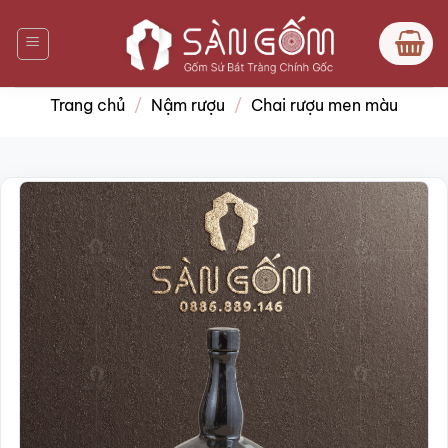
Bỏ
qua
nội
dung
Trang chủ
/
Nậm rượu
/
Chai rượu men màu