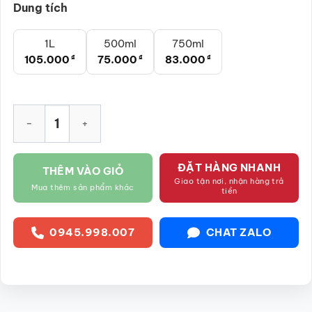
Dung tích
1L
500ml
750ml
105.000
₫
75.000
₫
83.000
₫
Chai rượu tráng men đen sang trọng gốm sứ Bát Tràng SG-NR
ĐẶT HÀNG NHANH
THÊM VÀO GIỎ
Giao tận nơi, nhận hàng trả
Mua thêm sản phẩm khác
tiền
0945.998.007
CHAT ZALO