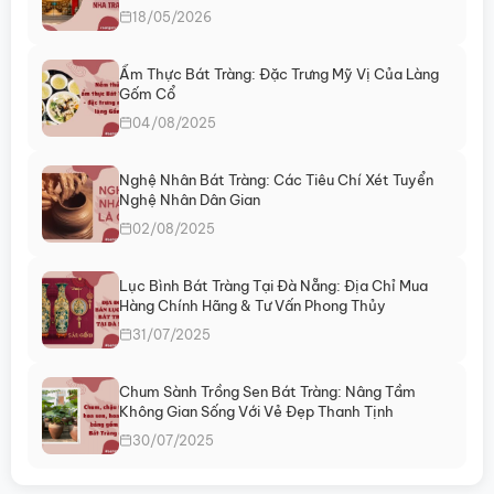
chọn
18/05/2026
có
thể
Ẩm Thực Bát Tràng: Đặc Trưng Mỹ Vị Của Làng
được
Gốm Cổ
chọn
04/08/2025
trên
trang
sản
Nghệ Nhân Bát Tràng: Các Tiêu Chí Xét Tuyển
Nghệ Nhân Dân Gian
phẩm
02/08/2025
Lục Bình Bát Tràng Tại Đà Nẵng: Địa Chỉ Mua
Hàng Chính Hãng & Tư Vấn Phong Thủy
31/07/2025
Chum Sành Trồng Sen Bát Tràng: Nâng Tầm
Không Gian Sống Với Vẻ Đẹp Thanh Tịnh
30/07/2025