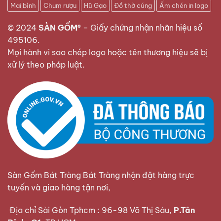
Mai bình
Chum rượu
Hũ Gạo
Đồ thờ cúng
Ấm chén in logo
© 2024
SÀN GỐM®
–
Giấy chứng nhận nhãn hiệu số
495106
.
Mọi hành vi sao chép logo hoặc tên thương hiệu sẽ bị
xử lý theo pháp luật.
Sàn Gốm Bát Tràng Bát Tràng nhận đặt hàng trực
tuyến và giao hàng tận nơi,
Địa chỉ Sài Gòn Tphcm : 96-98 Võ Thị Sáu,
P.Tân