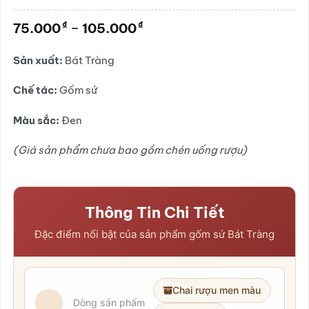
Được
xếp
Khoảng
₫
₫
75.000
–
105.000
hạng
giá:
0.0
5
từ
Sản xuất:
Bát Tràng
sao
75.000₫
đến
Chế tác:
Gốm sứ
105.000₫
Màu sắc:
Đen
(Giá sản phẩm chưa bao gồm chén uống rượu)
Thông Tin Chi Tiết
Đặc điểm nổi bật của sản phẩm gốm sứ Bát Tràng
Chai rượu men màu
Dòng sản phẩm