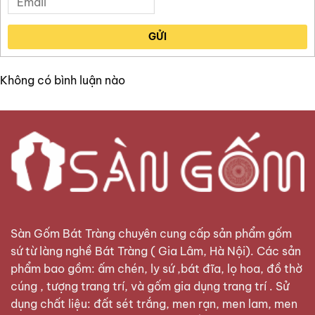
GỬI
Không có bình luận nào
Sàn Gốm Bát Tràng
chuyên cung cấp sản phẩm gốm
sứ từ làng nghề Bát Tràng ( Gia Lâm, Hà Nội). Các sản
phẩm bao gồm: ấm chén, ly sứ ,bát đĩa, lọ hoa, đồ thờ
cúng , tượng trang trí, và gốm gia dụng trang trí . Sử
dụng chất liệu: đất sét trắng, men rạn, men lam, men