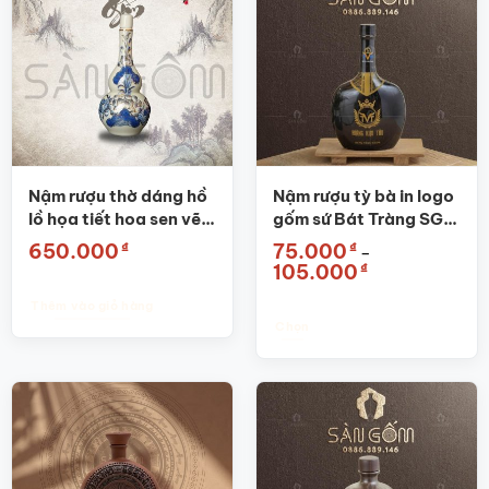
Nậm rượu thờ dáng hồ
Nậm rượu tỳ bà in logo
lồ họa tiết hoa sen vẽ
gốm sứ Bát Tràng SG-
vàng SG-NRT05
NR07
₫
₫
650.000
75.000
–
Khoảng
₫
105.000
giá:
từ
Thêm vào giỏ hàng
75.000₫
đến
Chọn
105.000₫
Sản
phẩm
này
có
nhiều
biến