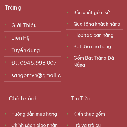
Tràng
Sản xuất gốm sứ
Quà tặng khách hàng
Giới Thiệu
Hợp tác bán hàng
Liên Hệ
Bát đĩa nhà hàng
Tuyển dụng
Gốm Bát Tràng Đà
Đt: 0945.998.007
Nẵng
sangomvn@gmail.com
Chính sách
Tin Tức
Hướng dẫn mua hàng
Kiến thức gốm
Chính sách giao nhận
Trà và trà cụ