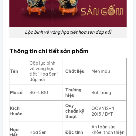
Lộc bình vẽ vàng họa tiết hoa sen đắp nổi
Thông tin chi tiết sản phẩm
Cặp lục bình
vẽ vàng họa
Tên
Chất liệu
Men màu
tiết “Hoa Sen”
đắp nổi
Thương
Mã số
Bát Tràng
SG-LB10
hiệu
Quy
Kích
QCVN12-4:
chuẩn kỹ
thước
2015 / BYT
thuật
An toàn sức
Họa
Hoa Sen
Đặc tính
khỏe, thân thiện
tiết