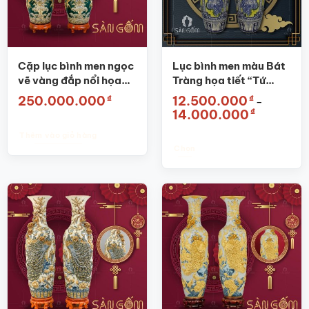
Cặp lục bình men ngọc
Lục bình men màu Bát
vẽ vàng đắp nổi họa
Tràng họa tiết “Tứ
tiết ” Phúc-Lộc-Thọ”
cảnh” SG-LB05
₫
₫
250.000.000
12.500.000
–
SG-LB08
Khoảng
₫
14.000.000
giá:
từ
Thêm vào giỏ hàng
12.500.000
đến
Chọn
14.000.000
Sản
phẩm
này
có
nhiều
biến
thể.
Các
tùy
chọn