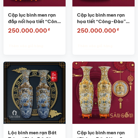
có
thể
được
Cặp lục bình men rạn
Cặp lục bình men rạn
chọn
đắp nổi họa tiết “Công
họa tiết “Công-Đào”
trên
Đào Diên Niên” SG-
vàng bọc đồng SG-
₫
₫
250.000.000
250.000.000
trang
LB07
LB09
sản
phẩm
Thêm vào giỏ hàng
Thêm vào giỏ hàng
Lộc bình men rạn Bát
Cặp lục bình men rạn