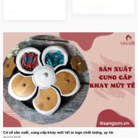
từ
phẩm
Thêm vào giỏ hàng
12.500.000₫
đến
Chọn
14.000.000₫
Sản
phẩm
này
có
nhiều
biến
thể.
Các
tùy
chọn
có
thể
được
chọn
trên
trang
sản
phẩm
Cơ sở sản xuất, cung cấp khay mứt tết in logo chất lượng, uy tín
30/07/2025