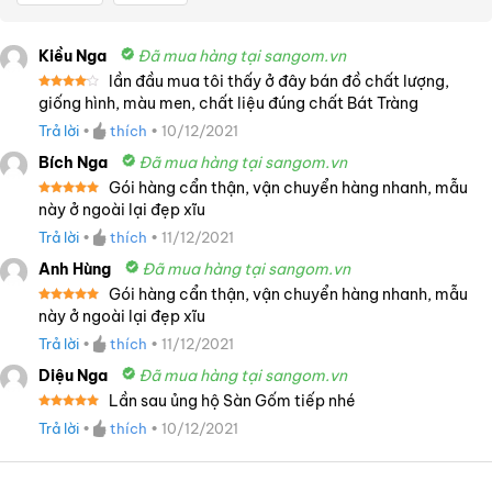
Kiều Nga
Đã mua hàng tại sangom.vn
lần đầu mua tôi thấy ở đây bán đồ chất lượng,
Được
giống hình, màu men, chất liệu đúng chất Bát Tràng
xếp
hạng
4
Trả lời
•
thích
•
10/12/2021
5 sao
Bích Nga
Đã mua hàng tại sangom.vn
Gói hàng cẩn thận, vận chuyển hàng nhanh, mẫu
Được xếp
này ở ngoài lại đẹp xĩu
hạng
5
5
sao
Trả lời
•
thích
•
11/12/2021
Anh Hùng
Đã mua hàng tại sangom.vn
Gói hàng cẩn thận, vận chuyển hàng nhanh, mẫu
Được xếp
này ở ngoài lại đẹp xĩu
hạng
5
5
sao
Trả lời
•
thích
•
11/12/2021
Diệu Nga
Đã mua hàng tại sangom.vn
Lần sau ủng hộ Sàn Gốm tiếp nhé
Được xếp
Trả lời
•
thích
•
10/12/2021
hạng
5
5
sao