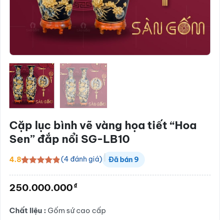
Cặp lục bình vẽ vàng họa tiết “Hoa
Sen” đắp nổi SG-LB10
(
4
đánh giá)
4.8
Đã bán
9
4.8
4
trên 5
dựa trên
₫
250.000.000
đánh giá
Chất liệu :
Gốm sứ cao cấp