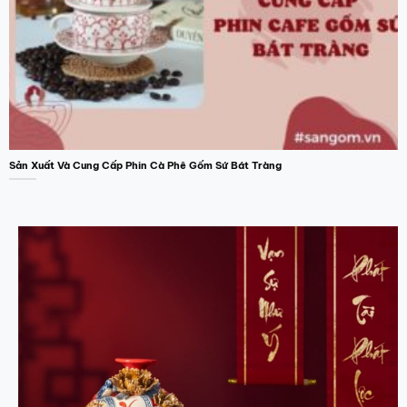
Sản Xuất Và Cung Cấp Phin Cà Phê Gốm Sứ Bát Tràng