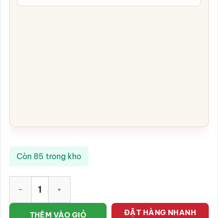
Còn 85 trong kho
Cặp lục bình vẽ vàng họa tiết "Hoa Sen" đắp nổi SG-LB10 số l
ĐẶT HÀNG NHANH
THÊM VÀO GIỎ