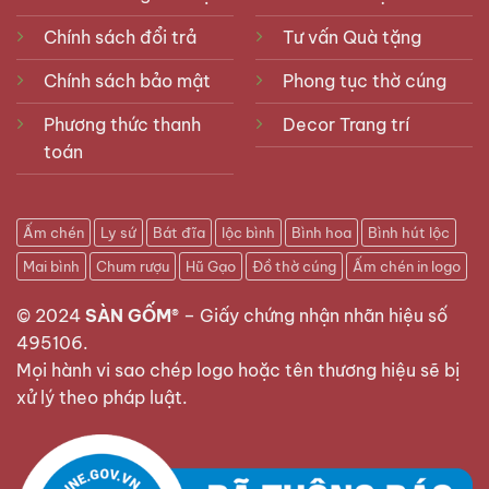
Chính sách đổi trả
Tư vấn Quà tặng
Chính sách bảo mật
Phong tục thờ cúng
Phương thức thanh
Decor Trang trí
toán
Ấm chén
Ly sứ
Bát đĩa
lộc bình
Bình hoa
Bình hút lộc
Mai bình
Chum rượu
Hũ Gạo
Đồ thờ cúng
Ấm chén in logo
© 2024
SÀN GỐM®
–
Giấy chứng nhận nhãn hiệu số
495106
.
Mọi hành vi sao chép logo hoặc tên thương hiệu sẽ bị
xử lý theo pháp luật.