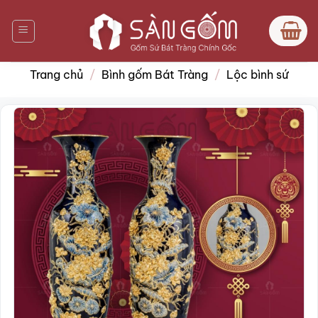
Bỏ
qua
nội
dung
Trang chủ
/
Bình gốm Bát Tràng
/
Lộc bình sứ