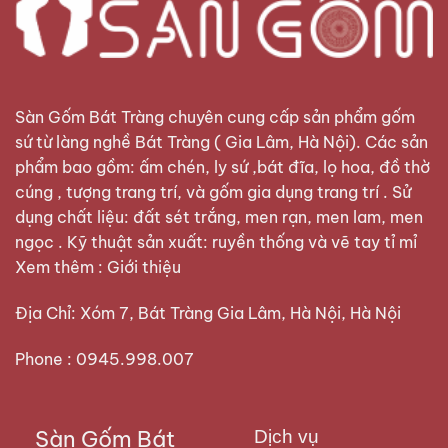
Sàn Gốm Bát Tràng
chuyên cung cấp sản phẩm gốm
sứ từ làng nghề Bát Tràng ( Gia Lâm, Hà Nội). Các sản
phẩm bao gồm: ấm chén, ly sứ ,bát đĩa, lọ hoa, đồ thờ
cúng , tượng trang trí, và gốm gia dụng trang trí . Sử
dụng chất liệu: đất sét trắng, men rạn, men lam, men
ngọc . Kỹ thuật sản xuất: ruyền thống và vẽ tay tỉ mỉ
Xem thêm :
Giới thiệu
Địa Chỉ: Xóm 7, Bát Tràng Gia Lâm, Hà Nội, Hà Nội
Phone : 0945.998.007
Sàn Gốm Bát
Dịch vụ