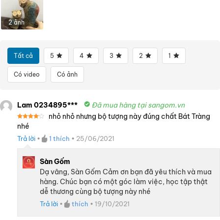
2 ảnh
Tất cả
5
4
3
2
1
Có video
Có ảnh
Lam 0234895***
Đã mua hàng tại sangom.vn
nhỏ nhỏ nhưng bộ tượng này đúng chất Bát Tràng
Được
nhé
xếp
hạng
4
Trả lời
•
1
thích
•
25/06/2021
5 sao
Sàn Gốm
Dạ vâng, Sàn Gốm Cảm ơn bạn đã yêu thích và mua
hàng. Chúc bạn có một góc làm việc, học tập thật
dễ thương cùng bộ tượng này nhé
Trả lời
•
thích
•
19/10/2021