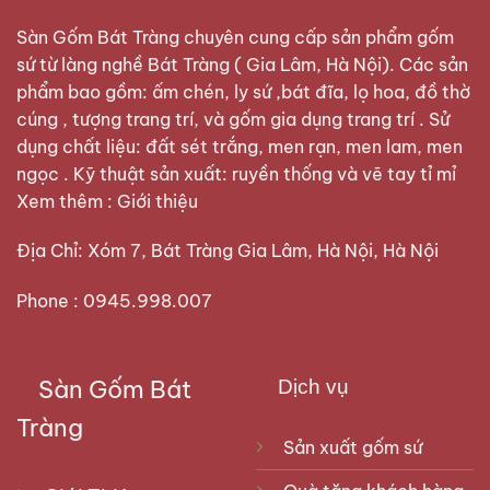
Sàn Gốm Bát Tràng
chuyên cung cấp sản phẩm gốm
sứ từ làng nghề Bát Tràng ( Gia Lâm, Hà Nội). Các sản
phẩm bao gồm: ấm chén, ly sứ ,bát đĩa, lọ hoa, đồ thờ
cúng , tượng trang trí, và gốm gia dụng trang trí . Sử
dụng chất liệu: đất sét trắng, men rạn, men lam, men
ngọc . Kỹ thuật sản xuất: ruyền thống và vẽ tay tỉ mỉ
Xem thêm :
Giới thiệu
Địa Chỉ: Xóm 7, Bát Tràng Gia Lâm, Hà Nội, Hà Nội
Phone : 0945.998.007
Sàn Gốm Bát
Dịch vụ
Tràng
Sản xuất gốm sứ