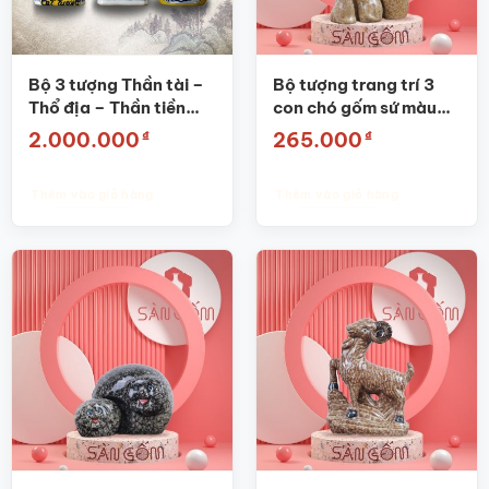
Bộ 3 tượng Thần tài –
Bộ tượng trang trí 3
Thổ địa – Thần tiền
con chó gốm sứ màu
men vàng SG-TTC01
nâu SG-TT25
₫
₫
2.000.000
265.000
Thêm vào giỏ hàng
Thêm vào giỏ hàng