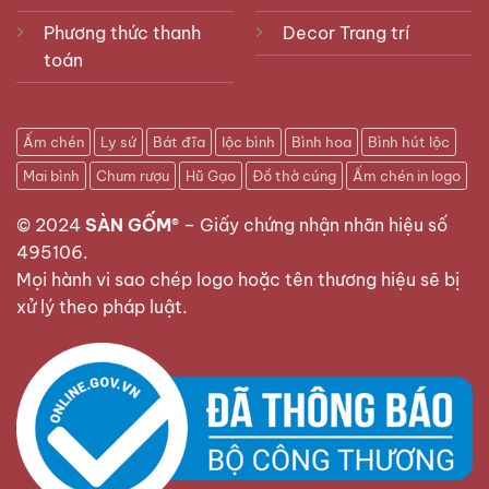
Phương thức thanh
Decor Trang trí
toán
Ấm chén
Ly sứ
Bát đĩa
lộc bình
Bình hoa
Bình hút lộc
Mai bình
Chum rượu
Hũ Gạo
Đồ thờ cúng
Ấm chén in logo
© 2024
SÀN GỐM®
–
Giấy chứng nhận nhãn hiệu số
495106
.
Mọi hành vi sao chép logo hoặc tên thương hiệu sẽ bị
xử lý theo pháp luật.