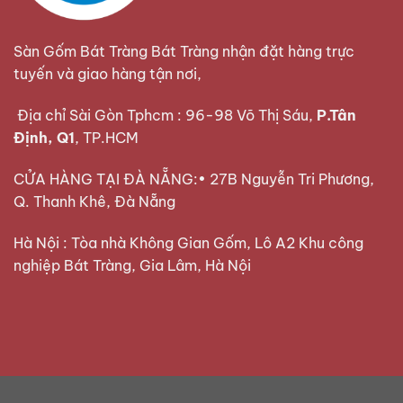
Sàn Gốm Bát Tràng Bát Tràng nhận đặt hàng trực
tuyến và giao hàng tận nơi,
Địa chỉ Sài Gòn Tphcm : 96-98 Võ Thị Sáu,
P.Tân
Định, Q1
, TP.HCM
CỬA HÀNG TẠI ĐÀ NẴNG:• 27B Nguyễn Tri Phương,
Q. Thanh Khê, Đà Nẵng
Hà Nội : Tòa nhà Không Gian Gốm, Lô A2 Khu công
nghiệp Bát Tràng, Gia Lâm, Hà Nội