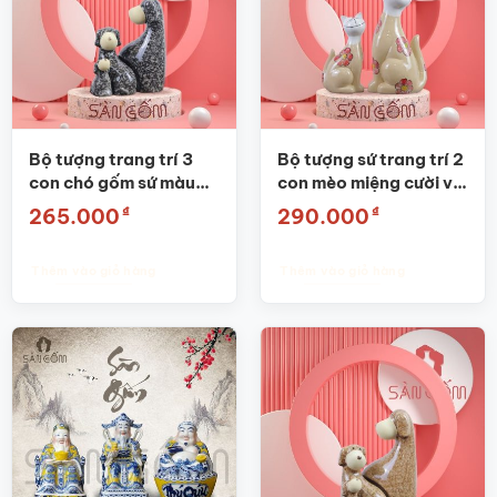
Bộ tượng trang trí 3
Bộ tượng sứ trang trí 2
con chó gốm sứ màu
con mèo miệng cười vẽ
đen SG-TT11
hoa đào SG-TT01
₫
₫
265.000
290.000
Thêm vào giỏ hàng
Thêm vào giỏ hàng