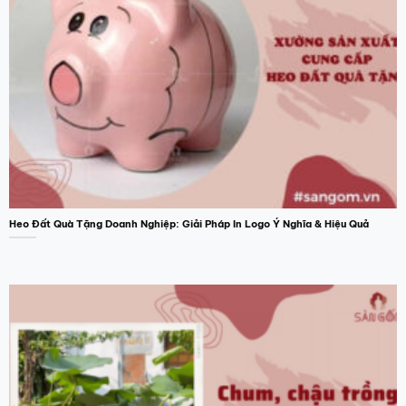
Heo Đất Quà Tặng Doanh Nghiệp: Giải Pháp In Logo Ý Nghĩa & Hiệu Quả