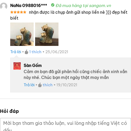
NaNa 0988016***
Đã mua hàng tại sangom.vn
nhận được là chụp ảnh gửi shop liền nè ))) đẹp hết
Được xếp
biết
hạng
5
5
sao
Trả lời
•
1
thích
•
25/06/2021
Sàn Gốm
Cảm ơn bạn đã gửi phản hồi cũng chiếc ảnh xinh xắn
này nhé. Chúc bạn một ngày thật may mắn
Trả lời
•
thích
•
19/10/2021
Hỏi đáp