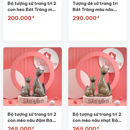
Bộ tượng sứ trang trí 2
Tượng dê sứ trang trí
con heo Bát Tràng màu
Bát Tràng màu nâu
đen đốm SG-TT27
SG-TT07
₫
₫
200.000
290.000
Thêm vào giỏ hàng
Thêm vào giỏ hàng
Bộ tượng sứ trang trí 2
Bộ tượng sứ trang trí 2
con mèo nâu đậm Bát
con mèo nâu nhạt Bát
Tràng SG-TT17
Tràng SG-TT26
₫
₫
265.000
265.000