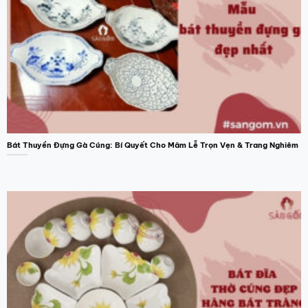
Bát Thuyền Đựng Gà Cúng: Bí Quyết Cho Mâm Lễ Trọn Vẹn & Trang Nghiêm