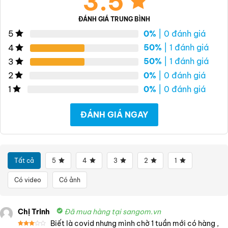
3.5
ĐÁNH GIÁ TRUNG BÌNH
0%
| 0 đánh giá
5
50%
| 1 đánh giá
4
50%
| 1 đánh giá
3
0%
| 0 đánh giá
2
0%
| 0 đánh giá
1
ĐÁNH GIÁ NGAY
Tất cả
5
4
3
2
1
Có video
Có ảnh
Chị Trinh
Đã mua hàng tại sangom.vn
Biết là covid nhưng mình chờ 1 tuần mới có hàng ,