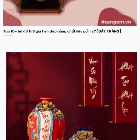
Top 10+ bộ đồ thờ gia tiên đẹp bằng chất liệu gốm sứ [BÁT TRÀNG]