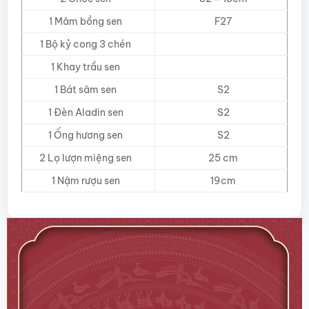
1 Mâm bồng sen
F27
1 Bộ kỷ cong 3 chén
1 Khay trầu sen
1 Bát sâm sen
S2
1 Đèn Aladin sen
S2
1 Ống hương sen
S2
2 Lọ lượn miệng sen
25 cm
1 Nậm rượu sen
19cm