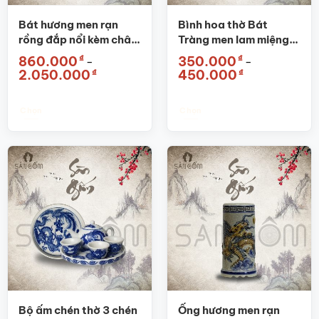
thể
được
Bát hương men rạn
Bình hoa thờ Bát
chọn
rồng đắp nổi kèm chân
Tràng men lam miệng
trên
đế SG-BHT02
lượn vẽ hoa sen SG-
₫
₫
860.000
350.000
–
–
trang
LHT03
Khoảng
Khoảng
₫
₫
2.050.000
450.000
sản
giá:
giá:
từ
từ
phẩm
860.000₫
350.000₫
đến
đến
Chọn
Chọn
2.050.000₫
450.000₫
Sản
Sản
phẩm
phẩm
này
này
có
có
nhiều
nhiều
biến
biến
thể.
thể.
Các
Các
tùy
tùy
chọn
chọn
có
có
thể
thể
được
được
Bộ ấm chén thờ 3 chén
Ống hương men rạn