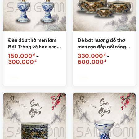
Đèn dầu thờ men lam
Đế bát hương đồ thờ
Bát Tràng vẽ hoa sen
men rạn đắp nổi rồng
SG-ĐT02
SG-ĐBH01
₫
₫
150.000
330.000
–
–
Khoảng
Khoảng
₫
₫
300.000
600.000
giá:
giá:
từ
từ
150.000₫
330.000₫
đến
đến
Chọn
Chọn
300.000₫
600.000₫
Sản
Sản
phẩm
phẩm
này
này
có
có
nhiều
nhiều
biến
biến
thể.
thể.
Các
Các
tùy
tùy