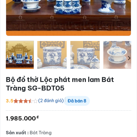
Bộ đồ thờ Lộc phát men lam Bát
Tràng SG-BDT05
(
2
đánh giá)
3.5
Đã bán
8
3.5
2
trên
5 dựa
₫
1.985.000
trên
đánh
giá
Sản xuất :
Bát Tràng