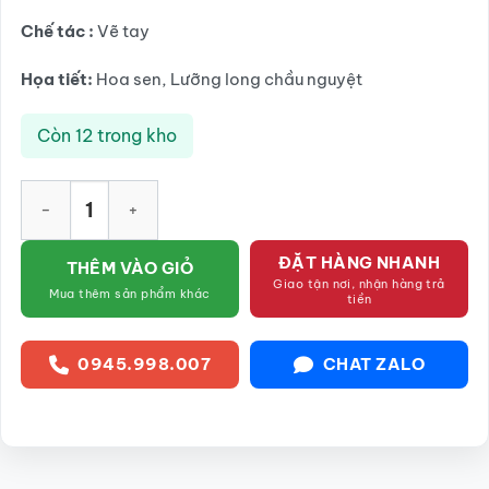
Chế tác :
Vẽ tay
Họa tiết:
Hoa sen, Lưỡng long chầu nguyệt
Còn 12 trong kho
Bộ đồ thờ Lộc phát men lam Bát Tràng SG-BDT05 số lượng
ĐẶT HÀNG NHANH
THÊM VÀO GIỎ
Giao tận nơi, nhận hàng trả
Mua thêm sản phẩm khác
tiền
0945.998.007
CHAT ZALO