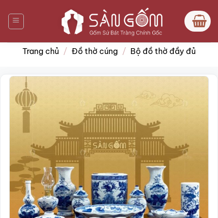
Bỏ
qua
nội
dung
Trang chủ
/
Đồ thờ cúng
/
Bộ đồ thờ đầy đủ