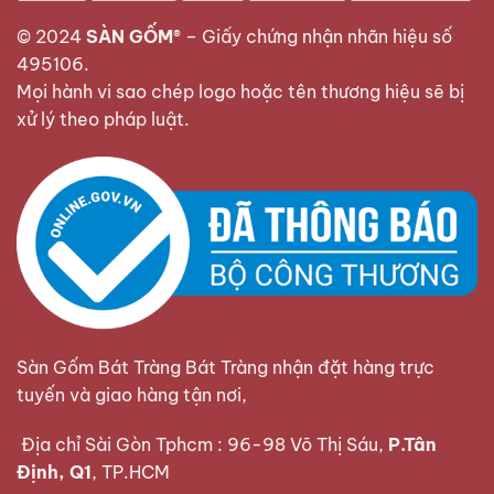
© 2024
SÀN GỐM®
–
Giấy chứng nhận nhãn hiệu số
495106
.
Mọi hành vi sao chép logo hoặc tên thương hiệu sẽ bị
xử lý theo pháp luật.
Sàn Gốm Bát Tràng Bát Tràng nhận đặt hàng trực
tuyến và giao hàng tận nơi,
Địa chỉ Sài Gòn Tphcm : 96-98 Võ Thị Sáu,
P.Tân
Định, Q1
, TP.HCM