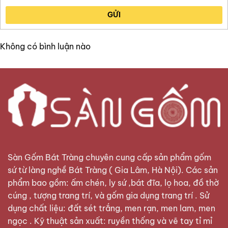
GỬI
Không có bình luận nào
Sàn Gốm Bát Tràng
chuyên cung cấp sản phẩm gốm
sứ từ làng nghề Bát Tràng ( Gia Lâm, Hà Nội). Các sản
phẩm bao gồm: ấm chén, ly sứ ,bát đĩa, lọ hoa, đồ thờ
cúng , tượng trang trí, và gốm gia dụng trang trí . Sử
dụng chất liệu: đất sét trắng, men rạn, men lam, men
ngọc . Kỹ thuật sản xuất: ruyền thống và vẽ tay tỉ mỉ