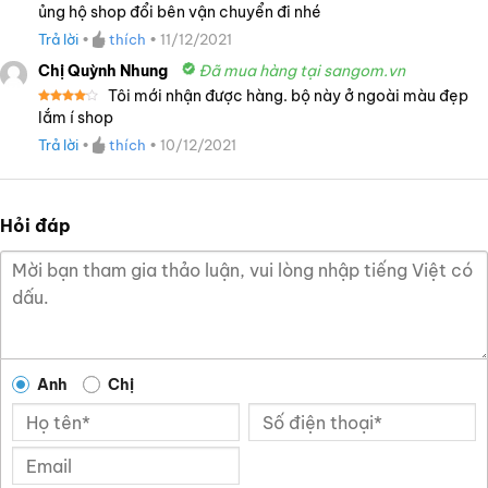
Được
ủng hộ shop đổi bên vận chuyển đi nhé
xếp
hạng
Trả lời
•
thích
•
11/12/2021
3
5
sao
Chị Quỳnh Nhung
Đã mua hàng tại sangom.vn
Tôi mới nhận được hàng. bộ này ở ngoài màu đẹp
Được
lắm í shop
xếp
hạng
4
Trả lời
•
thích
•
10/12/2021
5 sao
Hỏi đáp
Anh
Chị