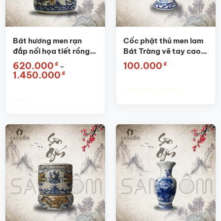
chọn
chọn
có
có
thể
thể
được
được
Bát hương men rạn
Cốc phật thủ men lam
chọn
chọn
đắp nổi họa tiết rồng
Bát Tràng vẽ tay cao
trên
trên
SG-BHT01
cấp SG-CPT01
₫
₫
620.000
100.000
–
trang
trang
Khoảng
₫
1.450.000
sản
sản
giá:
từ
phẩm
phẩm
Thêm vào giỏ hàng
620.000₫
đến
Chọn
1.450.000₫
Sản
phẩm
này
có
nhiều
biến
thể.
Các
tùy
chọn
có