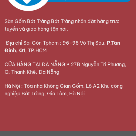
Sàn Gốm Bát Tràng Bát Tràng nhận đặt hàng trực
tuyến và giao hàng tận nơi,
Địa chỉ Sài Gòn Tphcm : 96-98 Võ Thị Sáu,
P.Tân
Định, Q1
, TP.HCM
CỬA HÀNG TẠI ĐÀ NẴNG:• 27B Nguyễn Tri Phương,
Q. Thanh Khê, Đà Nẵng
Hà Nội : Tòa nhà Không Gian Gốm, Lô A2 Khu công
nghiệp Bát Tràng, Gia Lâm, Hà Nội