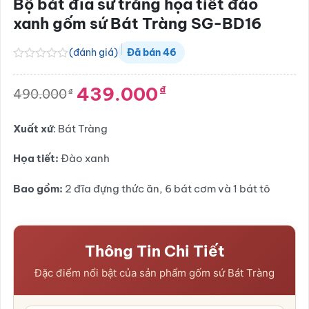
Bộ bát đĩa sứ trắng họa tiết đào
xanh gốm sứ Bát Tràng SG-BD16
(đánh giá)
Đã bán
46
Được
xếp
439.000
₫
hạng
490.000
₫
Giá
Giá
0.0
gốc
hiện
5
là:
tại
sao
Xuất xứ
: Bát Tràng
490.000₫.
là:
439.000₫.
Họa tiết:
Đào xanh
Bao gồm:
2 đĩa đựng thức ăn, 6 bát cơm và 1 bát tô
Thông Tin Chi Tiết
Đặc điểm nổi bật của sản phẩm gốm sứ Bát Tràng