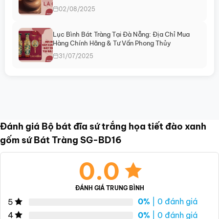
02/08/2025
Lục Bình Bát Tràng Tại Đà Nẵng: Địa Chỉ Mua
Hàng Chính Hãng & Tư Vấn Phong Thủy
31/07/2025
Đánh giá Bộ bát đĩa sứ trắng họa tiết đào xanh
gốm sứ Bát Tràng SG-BD16
0.0
ĐÁNH GIÁ TRUNG BÌNH
0%
| 0 đánh giá
5
0%
| 0 đánh giá
4