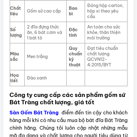
Đóng hộp carton,
Chất
Bao
Gốm sứ cao cấp
hộp xi theo yêu
liệu
bì
cầu
2 đĩa đựng thức
An toàn cho sức
Số
Đặc
ăn, 6 bát cơm và
khỏe, thân thiện
lượng
tính
1 bát tô
môi trường
Quy
Đạt tiêu chuẩn
Màu
chuẩn
chất lượng
Men trắng
sắc
kỹ
QCVN12-
thuật
4:2015/BYT
Họa
Đào xanh
tiết
Công ty cung cấp các sản phẩm gốm sứ
Bát Tràng chất lượng, giá tốt
Sàn Gốm Bát Tràng
điểm đến tin cậy cho khách
hàng mỗi khi có nhu cầu mua bộ bát đĩa Bát Tràng
chính hãng. Chúng tôi luôn cập nhật những mẫu
mã đa dạng và chất lượng cho người tiêu dùng từ