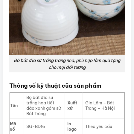
Bộ bát đĩa sứ trắng trang nhã, phù hợp làm quà tặng
cho mọi đối tượng
Thông số kỹ thuật của sản phẩm
Bộ bát đĩa sứ
trắng họa tiết
Xuất
Gia Lâm – Bát
Tên
đào xanh gốm sứ
xứ
Tràng – Hà Nội
Bát Tràng
Mã
In
SG-BD16
Theo yêu cầu
số
logo