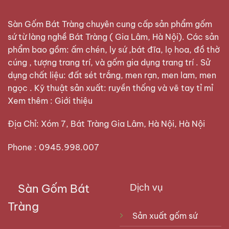
Sàn Gốm Bát Tràng
chuyên cung cấp sản phẩm gốm
sứ từ làng nghề Bát Tràng ( Gia Lâm, Hà Nội). Các sản
phẩm bao gồm: ấm chén, ly sứ ,bát đĩa, lọ hoa, đồ thờ
cúng , tượng trang trí, và gốm gia dụng trang trí . Sử
dụng chất liệu: đất sét trắng, men rạn, men lam, men
ngọc . Kỹ thuật sản xuất: ruyền thống và vẽ tay tỉ mỉ
Xem thêm :
Giới thiệu
Địa Chỉ: Xóm 7, Bát Tràng Gia Lâm, Hà Nội, Hà Nội
Phone : 0945.998.007
Sàn Gốm Bát
Dịch vụ
Tràng
Sản xuất gốm sứ