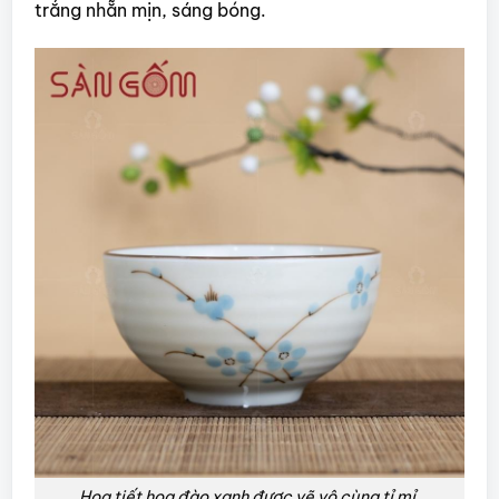
trắng nhẵn mịn, sáng bóng.
Họa tiết hoa đào xanh được vẽ vô cùng tỉ mỉ.