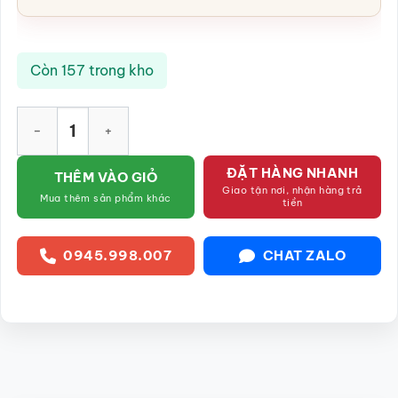
Còn 157 trong kho
Bộ bát đĩa sứ trắng họa tiết đào xanh gốm sứ Bát Tràng SG-B
ĐẶT HÀNG NHANH
THÊM VÀO GIỎ
Giao tận nơi, nhận hàng trả
Mua thêm sản phẩm khác
tiền
0945.998.007
CHAT ZALO