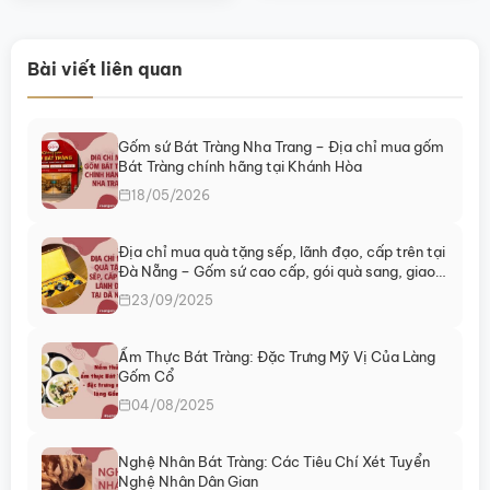
phẩm
này
có
Bài viết liên quan
nhiều
biến
thể.
Các
Gốm sứ Bát Tràng Nha Trang – Địa chỉ mua gốm
tùy
Bát Tràng chính hãng tại Khánh Hòa
chọn
18/05/2026
có
thể
Địa chỉ mua quà tặng sếp, lãnh đạo, cấp trên tại
được
Đà Nẵng – Gốm sứ cao cấp, gói quà sang, giao
chọn
ngay
23/09/2025
trên
trang
sản
Ẩm Thực Bát Tràng: Đặc Trưng Mỹ Vị Của Làng
phẩm
Gốm Cổ
04/08/2025
Nghệ Nhân Bát Tràng: Các Tiêu Chí Xét Tuyển
Nghệ Nhân Dân Gian