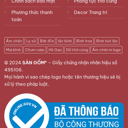
Chính sách bảo mật
Phong tục thờ cúng
Phương thức thanh
Decor Trang trí
toán
Ấm chén
Ly sứ
Bát đĩa
lộc bình
Bình hoa
Bình hút lộc
Mai bình
Chum rượu
Hũ Gạo
Đồ thờ cúng
Ấm chén in logo
© 2024
SÀN GỐM®
–
Giấy chứng nhận nhãn hiệu số
495106
.
Mọi hành vi sao chép logo hoặc tên thương hiệu sẽ bị
xử lý theo pháp luật.