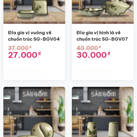
Đĩa gia vị vuông vẽ
Đĩa gia vị hình lá vẽ
chuồn trúc SG-BGV04
chuồn trúc SG-BGV07
₫
₫
37.000
40.000
Giá
Giá
Giá
Giá
27.000
30.000
₫
₫
gốc
hiện
gốc
hiện
là:
tại
là:
tại
37.000₫.
là:
40.000₫.
là:
27.000₫.
30.000₫.
Thêm vào giỏ hàng
Thêm vào giỏ hàng