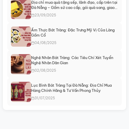
Địa chỉ mua quà tặng sếp, lãnh đạo, cấp trên tại
Đà Nẵng – Gốm sứ cao cấp, gói quà sang, giao
ngay
23/09/2025
Ẩm Thực Bát Tràng: Đặc Trưng Mỹ Vị Của Làng
Gốm Cổ
04/08/2025
Nghệ Nhân Bát Tràng: Các Tiêu Chí Xét Tuyển
Nghệ Nhân Dân Gian
02/08/2025
Lục Bình Bát Tràng Tại Đà Nẵng: Địa Chỉ Mua
Hàng Chính Hãng & Tư Vấn Phong Thủy
31/07/2025