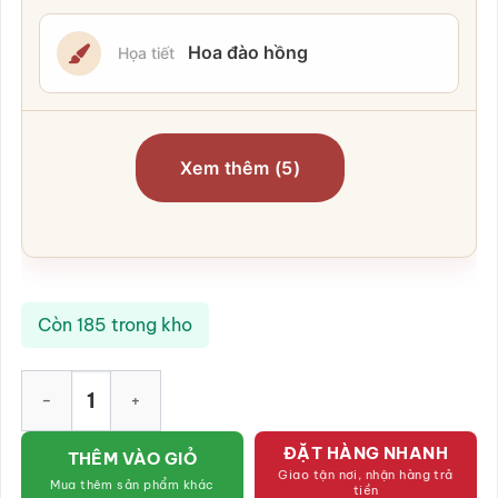
Hoa đào hồng
Họa tiết
Xem thêm (5)
Còn 185 trong kho
Bộ bát đĩa Bát Tràng men kem vẽ họa tiết hoa đào hồng SG-B
ĐẶT HÀNG NHANH
THÊM VÀO GIỎ
Giao tận nơi, nhận hàng trả
Mua thêm sản phẩm khác
tiền