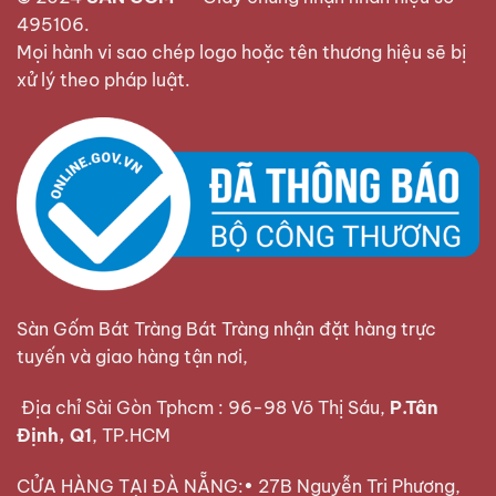
495106
.
Mọi hành vi sao chép logo hoặc tên thương hiệu sẽ bị
xử lý theo pháp luật.
Sàn Gốm Bát Tràng Bát Tràng nhận đặt hàng trực
tuyến và giao hàng tận nơi,
Địa chỉ Sài Gòn Tphcm : 96-98 Võ Thị Sáu,
P.Tân
Định, Q1
, TP.HCM
CỬA HÀNG TẠI ĐÀ NẴNG:• 27B Nguyễn Tri Phương,