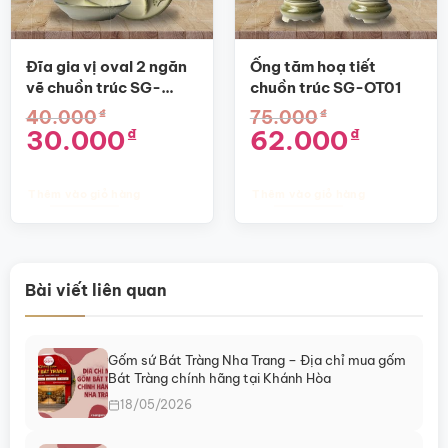
Đĩa gia vị oval 2 ngăn
Ống tăm hoạ tiết
vẽ chuồn trúc SG-
chuồn trúc SG-OT01
BGV06
₫
₫
40.000
75.000
Giá
Giá
Giá
Giá
30.000
62.000
₫
₫
gốc
hiện
gốc
hiện
là:
tại
là:
tại
40.000₫.
là:
75.000₫.
là:
30.000₫.
62.000₫.
Thêm vào giỏ hàng
Thêm vào giỏ hàng
Bài viết liên quan
Gốm sứ Bát Tràng Nha Trang – Địa chỉ mua gốm
Bát Tràng chính hãng tại Khánh Hòa
18/05/2026