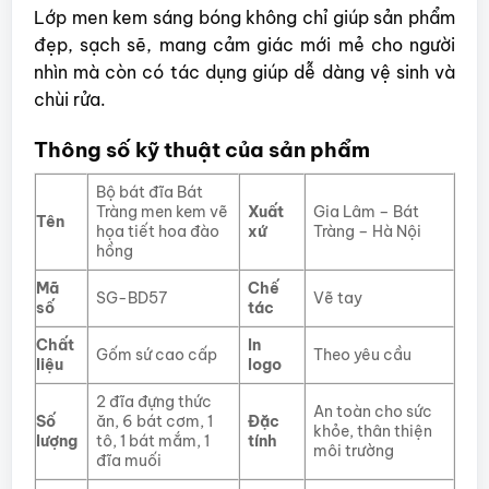
Lớp men kem sáng bóng không chỉ giúp sản phẩm
đẹp, sạch sẽ, mang cảm giác mới mẻ cho người
nhìn mà còn có tác dụng giúp dễ dàng vệ sinh và
chùi rửa.
Thông số kỹ thuật của sản phẩm
Bộ bát đĩa Bát
Tràng men kem vẽ
Xuất
Gia Lâm – Bát
Tên
họa tiết hoa đào
xứ
Tràng – Hà Nội
hồng
Mã
Chế
SG-BD57
Vẽ tay
số
tác
Chất
In
Gốm sứ cao cấp
Theo yêu cầu
liệu
logo
2 đĩa đựng thức
An toàn cho sức
Số
ăn, 6 bát cơm, 1
Đặc
khỏe, thân thiện
lượng
tô, 1 bát mắm, 1
tính
môi trường
đĩa muối