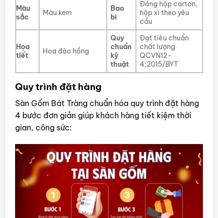
Đóng hộp carton,
Màu
Bao
Màu kem
hộp xi theo yêu
sắc
bì
cầu
Quy
Đạt tiêu chuẩn
Họa
chuẩn
chất lượng
Hoa đào hồng
tiết
kỹ
QCVN12-
thuật
4:2015/BYT
Quy trình đặt hàng
Sàn Gốm Bát Tràng chuẩn hóa quy trình đặt hàng
4 bước đơn giản giúp khách hàng tiết kiệm thời
gian, công sức: