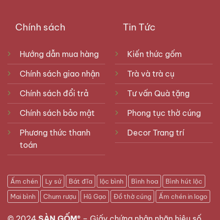
Chính sách
Tin Tức
Hướng dẫn mua hàng
Kiến thức gốm
Chính sách giao nhận
Trà và trà cụ
Chính sách đổi trả
Tư vấn Quà tặng
Chính sách bảo mật
Phong tục thờ cúng
Phương thức thanh
Decor Trang trí
toán
Ấm chén
Ly sứ
Bát đĩa
lộc bình
Bình hoa
Bình hút lộc
Mai bình
Chum rượu
Hũ Gạo
Đồ thờ cúng
Ấm chén in logo
© 2024
SÀN GỐM®
–
Giấy chứng nhận nhãn hiệu số