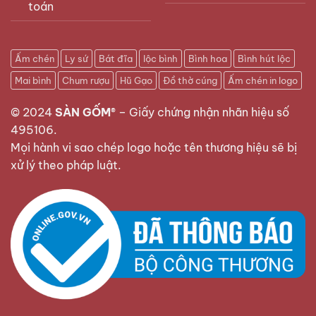
toán
Ấm chén
Ly sứ
Bát đĩa
lộc bình
Bình hoa
Bình hút lộc
Mai bình
Chum rượu
Hũ Gạo
Đồ thờ cúng
Ấm chén in logo
© 2024
SÀN GỐM®
–
Giấy chứng nhận nhãn hiệu số
495106
.
Mọi hành vi sao chép logo hoặc tên thương hiệu sẽ bị
xử lý theo pháp luật.