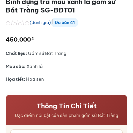
Bình đựng trà màu xanh lá gốm sứ
Bát Tràng SG-BĐT01
(đánh giá)
Đã bán
41
Được
xếp
₫
450.000
hạng
0.0
5
Chất liệu:
Gốm sứ Bát Tràng
sao
Màu sắc:
Xanh lá
Họa tiết:
Hoa sen
Thông Tin Chi Tiết
Đặc điểm nổi bật của sản phẩm gốm sứ Bát Tràng