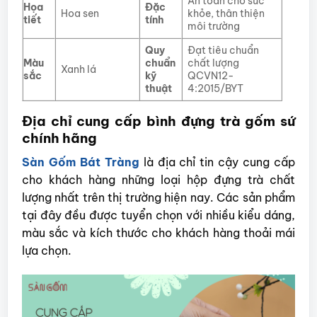
An toàn cho sức
Họa
Đặc
Hoa sen
khỏe, thân thiện
tiết
tính
môi trường
Quy
Đạt tiêu chuẩn
Màu
chuẩn
chất lượng
Xanh lá
sắc
kỹ
QCVN12-
thuật
4:2015/BYT
Địa chỉ cung cấp bình đựng trà gốm sứ
chính hãng
Sàn Gốm Bát Tràng
là địa chỉ tin cậy cung cấp
cho khách hàng những loại hộp đựng trà chất
lượng nhất trên thị trường hiện nay. Các sản phẩm
tại đây đều được tuyển chọn với nhiều kiểu dáng,
màu sắc và kích thước cho khách hàng thoải mái
lựa chọn.