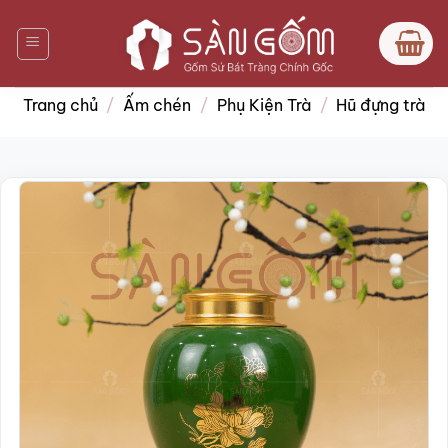
Bỏ
qua
nội
dung
Trang chủ
/
Ấm chén
/
Phụ Kiện Trà
/
Hũ đựng trà