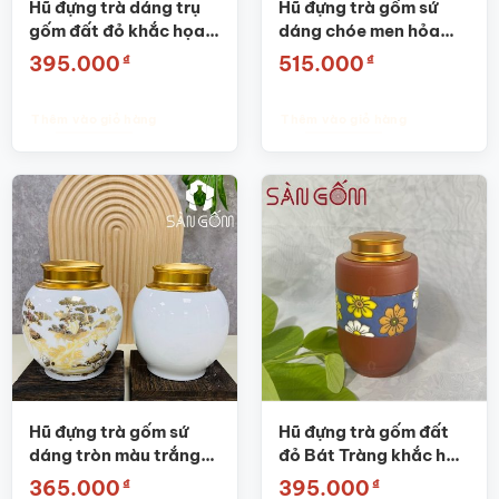
Hũ đựng trà dáng trụ
Hũ đựng trà gốm sứ
gốm đất đỏ khắc họa
dáng chóe men hỏa
tiết thổ cẩm SG-
biến thiên xanh lá họa
₫
₫
395.000
515.000
BĐT53
tiết sen hạc SG-
BĐT63
Thêm vào giỏ hàng
Thêm vào giỏ hàng
Hũ đựng trà gốm sứ
Hũ đựng trà gốm đất
dáng tròn màu trắng
đỏ Bát Tràng khắc họa
họa tiết tùng hạc SG-
tiết hoa SG-BĐT51
₫
₫
365.000
395.000