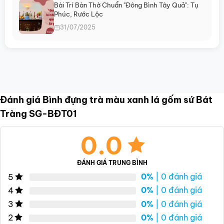
Bài Trí Bàn Thờ Chuẩn "Đông Bình Tây Quả": Tụ
Phúc, Rước Lộc
31/07/2025
Đánh giá Bình đựng trà màu xanh lá gốm sứ Bát
Tràng SG-BĐT01
0.0
ĐÁNH GIÁ TRUNG BÌNH
0%
| 0 đánh giá
5
0%
| 0 đánh giá
4
0%
| 0 đánh giá
3
0%
| 0 đánh giá
2