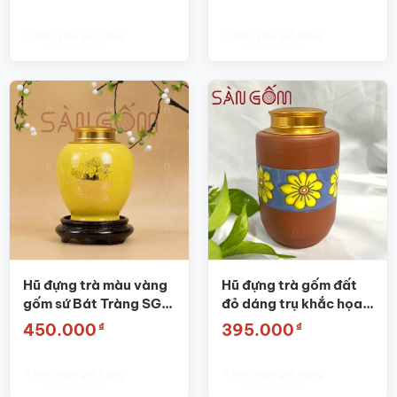
BĐT66
Thêm vào giỏ hàng
Thêm vào giỏ hàng
Hũ đựng trà màu vàng
Hũ đựng trà gốm đất
gốm sứ Bát Tràng SG-
đỏ dáng trụ khắc họa
BĐT03
tiết hoa Bát Tràng SG-
₫
₫
450.000
395.000
BĐT55
Thêm vào giỏ hàng
Thêm vào giỏ hàng