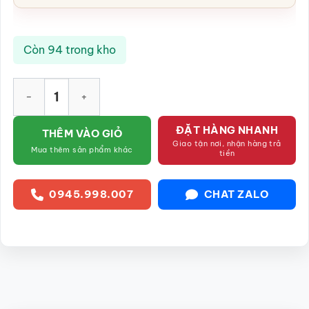
Còn 94 trong kho
Bình đựng trà màu xanh lá gốm sứ Bát Tràng SG-BĐT01 số lượ
ĐẶT HÀNG NHANH
THÊM VÀO GIỎ
Giao tận nơi, nhận hàng trả
Mua thêm sản phẩm khác
tiền
0945.998.007
CHAT ZALO