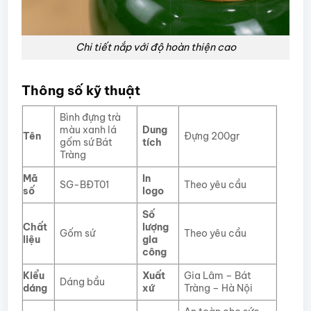
Chi tiết nắp với độ hoàn thiện cao
Thông số kỹ thuật
Bình đựng trà
màu xanh lá
Dung
Tên
Đựng 200gr
gốm sứ Bát
tích
Tràng
Mã
In
SG-BĐT01
Theo yêu cầu
số
logo
Số
Chất
lượng
Gốm sứ
Theo yêu cầu
liệu
gia
công
Kiểu
Xuất
Gia Lâm – Bát
Dáng bầu
dáng
xứ
Tràng – Hà Nội