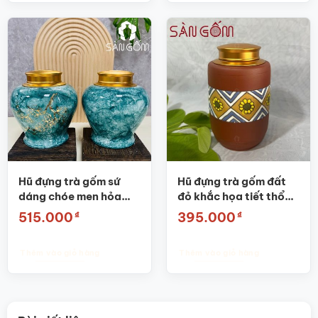
Hũ đựng trà gốm sứ
Hũ đựng trà gốm đất
dáng chóe men hỏa
đỏ khắc họa tiết thổ
biến thiên xanh dương
cẩm SG-BĐT49
₫
₫
515.000
395.000
họa tiết nhánh đào
SG-BĐT62
Thêm vào giỏ hàng
Thêm vào giỏ hàng