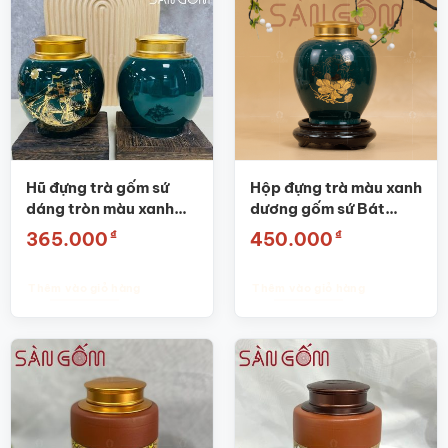
Hũ đựng trà gốm sứ
Hộp đựng trà màu xanh
dáng tròn màu xanh
dương gốm sứ Bát
coban họa tiết thuận
Tràng SG-BĐT04
₫
₫
365.000
450.000
buồm xuôi gió SG-
BĐT68
Thêm vào giỏ hàng
Thêm vào giỏ hàng