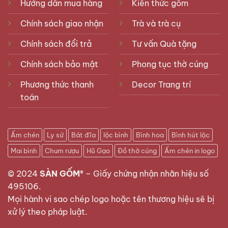
Hướng dẫn mua hàng
Kiến thức gốm
Chính sách giao nhận
Trà và trà cụ
Chính sách đổi trả
Tư vấn Quà tặng
Chính sách bảo mật
Phong tục thờ cúng
Phương thức thanh
Decor Trang trí
toán
Ấm chén
Ly sứ
Bát đĩa
lộc bình
Bình hoa
Bình hút lộc
Mai bình
Chum rượu
Hũ Gạo
Đồ thờ cúng
Ấm chén in logo
© 2024
SÀN GỐM®
–
Giấy chứng nhận nhãn hiệu số
495106
.
Mọi hành vi sao chép logo hoặc tên thương hiệu sẽ bị
xử lý theo pháp luật.