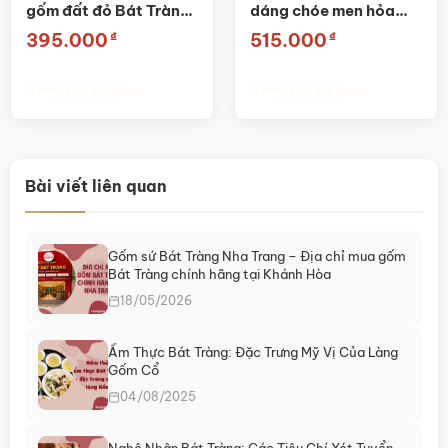
gốm đất đỏ Bát Tràng
dáng chóe men hỏa
cao cấp SG-BĐT46
biến thiên nâu họa tiết
₫
₫
395.000
515.000
thuận buồm xuôi gió
SG-BĐT61
Thêm vào giỏ hàng
Thêm vào giỏ hàng
Bài viết liên quan
Gốm sứ Bát Tràng Nha Trang – Địa chỉ mua gốm
Bát Tràng chính hãng tại Khánh Hòa
18/05/2026
Ẩm Thực Bát Tràng: Đặc Trưng Mỹ Vị Của Làng
Gốm Cổ
04/08/2025