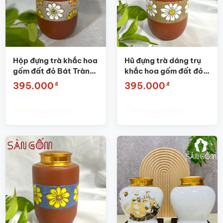
Hộp đựng trà khắc hoa
Hũ đựng trà dáng trụ
gốm đất đỏ Bát Tràng
khắc hoa gốm đất đỏ
SG-BĐT45
Bát Tràng SG-BĐT54
₫
₫
395.000
395.000
Thêm vào giỏ hàng
Thêm vào giỏ hàng