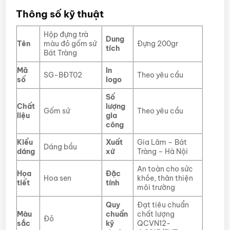
Thông số kỹ thuật
Hộp đựng trà
Dung
Tên
màu đỏ gốm sứ
Đựng 200gr
tích
Bát Tràng
Mã
In
SG-BĐT02
Theo yêu cầu
số
logo
Số
Chất
lượng
Gốm sứ
Theo yêu cầu
liệu
gia
công
Kiểu
Xuất
Gia Lâm – Bát
Dáng bầu
dáng
xứ
Tràng – Hà Nội
An toàn cho sức
Họa
Đặc
Hoa sen
khỏe, thân thiện
tiết
tính
môi trường
Quy
Đạt tiêu chuẩn
Màu
chuẩn
chất lượng
Đỏ
sắc
kỹ
QCVN12-