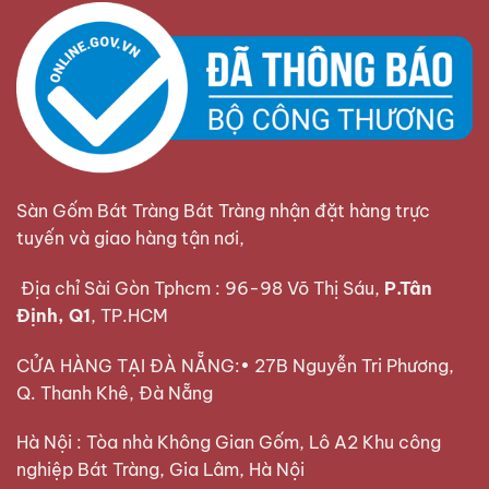
Sàn Gốm Bát Tràng Bát Tràng nhận đặt hàng trực
tuyến và giao hàng tận nơi,
Địa chỉ Sài Gòn Tphcm : 96-98 Võ Thị Sáu,
P.Tân
Định, Q1
, TP.HCM
CỬA HÀNG TẠI ĐÀ NẴNG:• 27B Nguyễn Tri Phương,
Q. Thanh Khê, Đà Nẵng
Hà Nội : Tòa nhà Không Gian Gốm, Lô A2 Khu công
nghiệp Bát Tràng, Gia Lâm, Hà Nội