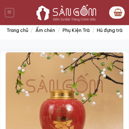
Bỏ
qua
nội
dung
Trang chủ
/
Ấm chén
/
Phụ Kiện Trà
/
Hũ đựng trà