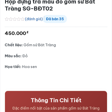
Hộp đựng trà màu đỏ gốm sứ Bát
Tràng SG-BĐT02
(đánh giá)
Đã bán
35
Được
xếp
₫
450.000
hạng
0.0
5
Chất liệu:
Gốm sứ Bát Tràng
sao
Màu sắc:
Đỏ
Họa tiết:
Hoa sen
Thông Tin Chi Tiết
Đặc điểm nổi bật của sản phẩm gốm sứ Bát Tràng