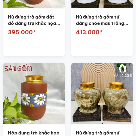
Hũ đựng trà gốm đất
Hũ đựng trà gốm sứ
đỏ dáng trụ khắc họa
dáng chóe màu trắng
tiết hoa Bát Tràng SG-
họa tiết thuận buồm
₫
₫
395.000
413.000
BĐT55
xuôi gió SG-BĐT58
Thêm vào giỏ hàng
Thêm vào giỏ hàng
Hộp đựng trà khắc hoa
Hũ đựng trà gốm sứ