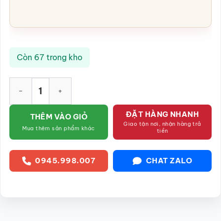
Còn 67 trong kho
Hộp đựng trà màu đỏ gốm sứ Bát Tràng SG-BĐT02 số lượng
ĐẶT HÀNG NHANH
THÊM VÀO GIỎ
Giao tận nơi, nhận hàng trả
Mua thêm sản phẩm khác
tiền
0945.998.007
CHAT ZALO